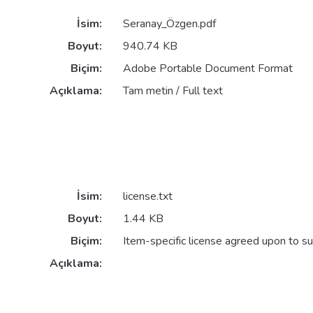
İsim:
Seranay_Özgen.pdf
Boyut:
940.74 KB
Biçim:
Adobe Portable Document Format
Açıklama:
Tam metin / Full text
İsim:
license.txt
Boyut:
1.44 KB
Biçim:
Item-specific license agreed upon to s
Açıklama: