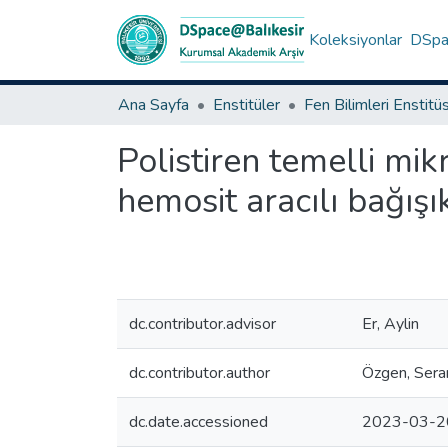
Koleksiyonlar
DSpac
Ana Sayfa
Enstitüler
Fen Bilimleri Enstitü
Polistiren temelli mi
hemosit aracılı bağışı
dc.contributor.advisor
Er, Aylin
dc.contributor.author
Özgen, Sera
dc.date.accessioned
2023-03-2