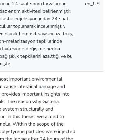
iyondan 24 saat sonra larvalardan
en_US
z enzim aktivitesi belirlenmiştir.
oplastik enjeksiyonundan 24 saat
uklar toplanarak incelenmiştir.
n olarak hemosit sayısını azaltmış,
syon-melanizasyon tepkilerinde
ktivitesinde değişime neden
ağışıklık tepkilerini azalttığı ve bu
ıştır.
 most important environmental
an cause intestinal damage and
 provides important insights into
ls. The reason why Galleria
e system structurally and
n, in this thesis, we aimed to
nella. Within the scope of the
polystyrene particles were injected
m the larvae after 24 hours of the