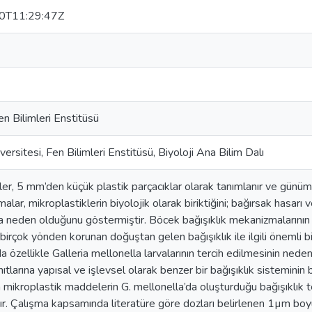
0T11:29:47Z
en Bilimleri Enstitüsü
versitesi, Fen Bilimleri Enstitüsü, Biyoloji Ana Bilim Dalı
ler, 5 mm’den küçük plastik parçacıklar olarak tanımlanır ve günü
malar, mikroplastiklerin biyolojik olarak biriktiğini; bağırsak hasarı
ra neden olduğunu göstermiştir. Böcek bağışıklık mekanizmalarının a
irçok yönden korunan doğuştan gelen bağışıklık ile ilgili önemli bil
da özellikle Galleria mellonella larvalarının tercih edilmesinin ned
nıtlarına yapısal ve işlevsel olarak benzer bir bağışıklık sistemini
 mikroplastik maddelerin G. mellonella’da oluşturduğu bağışıklık 
r. Çalışma kapsamında literatüre göre dozları belirlenen 1µm boyun