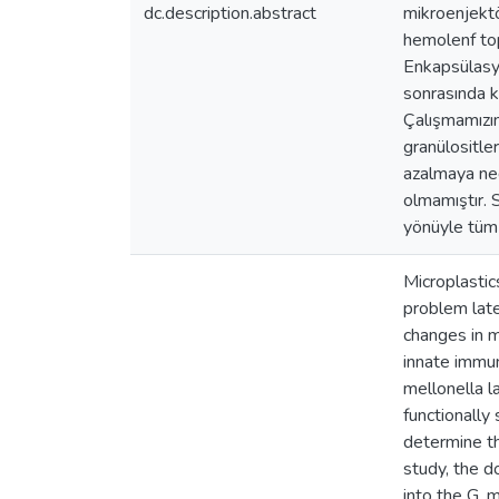
dc.description.abstract
mikroenjektör
hemolenf top
Enkapsülasyo
sonrasında k
Çalışmamızın
granülositle
azalmaya ne
olmamıştır. S
yönüyle tüm c
Microplastic
problem late
changes in m
innate immun
mellonella l
functionally
determine th
study, the d
into the G. 