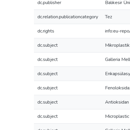
dc.publisher
Balıkesir Üni
dc.relation.publicationcategory
Tez
dc.rights
info:eu-rep
dc.subject
Mikroplastik
dc.subject
Galleria Mel
dc.subject
Enkapsülasy
dc.subject
Fenoloksidaz
dc.subject
Antioksidan 
dc.subject
Microplastic