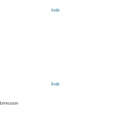
İndir
İndir
ubmission