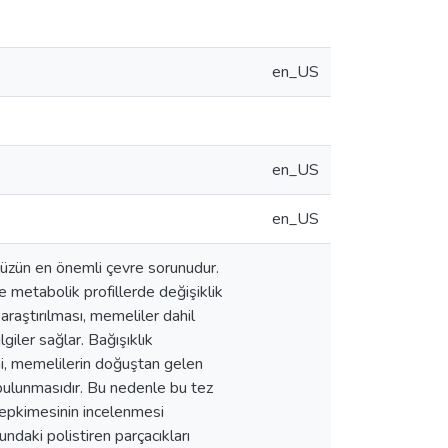
en_US
en_US
en_US
müzün en önemli çevre sorunudur.
 ve metabolik profillerde değişiklik
raştırılması, memeliler dahil
giler sağlar. Bağışıklık
eni, memelilerin doğuştan gelen
n bulunmasıdır. Bu nedenle bu tez
tepkimesinin incelenmesi
daki polistiren parçacıkları