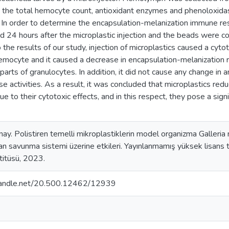
d the total hemocyte count, antioxidant enzymes and phenoloxid
 In order to determine the encapsulation-melanization immune 
d 24 hours after the microplastic injection and the beads were co
 the results of our study, injection of microplastics caused a cyt
emocyte and it caused a decrease in encapsulation-melanization
 parts of granulocytes. In addition, it did not cause any change in
e activities. As a result, it was concluded that microplastics r
 to their cytotoxic effects, and in this respect, they pose a signif
ay. Polistiren temelli mikroplastiklerin model organizma Galleria m
an savunma sistemi üzerine etkileri. Yayınlanmamış yüksek lisans te
stitüsü, 2023.
.handle.net/20.500.12462/12939