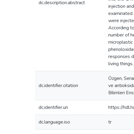
dc.description.abstract
injection an
examinated.
were injecte
According to
number of h
microplastic
phenoloxidas
responses due
living things.
Özgen, Seran
dc.identifier.citation
ve antioksid
Bilimleri En
dc.identifier.uri
https://hdl
dc.language.iso
tr