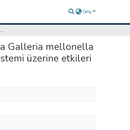
Giriş
melli mikroplastiklerin model organizma Galleria mellonella hemosit aracılı bağışıklık ve antioksidan savunma sistemi üzerine etkileri
ma Galleria mellonella
stemi üzerine etkileri