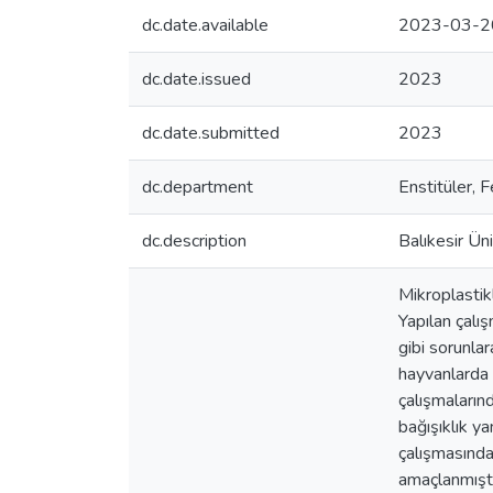
dc.date.available
2023-03-2
dc.date.issued
2023
dc.date.submitted
2023
dc.department
Enstitüler, F
dc.description
Balıkesir Üni
Mikroplastik
Yapılan çalış
gibi sorunla
hayvanlarda b
çalışmaların
bağışıklık ya
çalışmasında
amaçlanmıştı