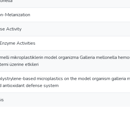
lonella
on-Melanization
se Activity
 Enzyme Activities
emelli mikroplastiklerin model organizma Galleria mellonella hemosi
emi üzerine etkileri
polystrylene-based microplastics on the model organism galleria
d antioxidant defense system
is