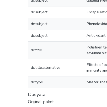
dc.subject
Galleria Mel
dc.subject
Encapsulati
dc.subject
Phenoloxida
dc.subject
Antioxidant
Polistiren t
dc.title
savunma sist
Effects of 
dc.title.alternative
immunity an
dc.type
Master Thes
Dosyalar
Orijinal paket