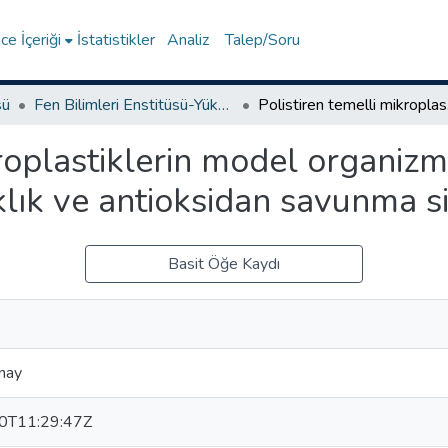
e İçeriği
İstatistikler
Analiz
Talep/Soru
sü
Fen Bilimleri Enstitüsü-Yüksek Lisans Tezleri
Polistiren te
kroplastiklerin model organiz
klık ve antioksidan savunma si
Basit Öğe Kaydı
nay
0T11:29:47Z