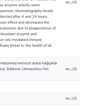
en_US
ase enzyme activity were
responses, chromatography beads
llected after 4 and 24 hours.
otoxic effect and decreased the
 responses due to phagocytosis of
 antioxidant enzyme and
educe cell-mediated immune
icant threat to the health of all
ellonella hemosit aracılı bağışıklık
zi. Balıkesir Üniversitesi Fen
en_US
en_US