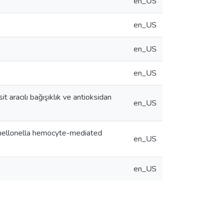
en_US
en_US
en_US
en_US
t aracılı bağışıklık ve antioksidan
en_US
 mellonella hemocyte-mediated
en_US
en_US