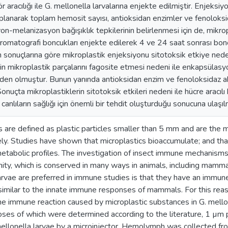
 aracılığı ile G. mellonella larvalarına enjekte edilmiştir. Enjeks
lanarak toplam hemosit sayısı, antioksidan enzimler ve fenoloksida
n-melanizasyon bağışıklık tepkilerinin belirlenmesi için de, mikr
romatografi boncukları enjekte edilerek 4 ve 24 saat sonrası bonc
 sonuçlarına göre mikroplastik enjeksiyonu sitotoksik etkiye nede
rin mikroplastik parçalarını fagosite etmesi nedeni ile enkapsüla
den olmuştur. Bunun yanında antioksidan enzim ve fenoloksidaz a
onuçta mikroplastiklerin sitotoksik etkileri nedeni ile hücre aracılı b
anlıların sağlığı için önemli bir tehdit oluşturduğu sonucuna ulaşılm
s are defined as plastic particles smaller than 5 mm and are the
ly. Studies have shown that microplastics bioaccumulate; and th
etabolic profiles. The investigation of insect immune mechanisms
ity, which is conserved in many ways in animals, including mamma
arvae are preferred in immune studies is that they have an immun
 similar to the innate immune responses of mammals. For this reaso
e immune reaction caused by microplastic substances in G. mello
oses of which were determined according to the literature, 1 µm 
mellonella larvae by a microinjector. Hemolymph was collected fro