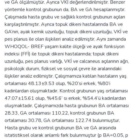
ve GA ölçülmüştür. Ayrıca VKİ değerlendirilmiştir. Benzer
yöntemle kontrol grubunun da, BA ve GA hesaplanmıştır.
Çalışmada hasta grubu ve sağlıklı kontrol grubunun açıları
karşılaştırılmıştır. Ayrıca topuk dikeni hastalarında BA ve
GA‘nın, ayak kemik uzunluğu, topuk dikeni uzunluğu, VKİ ve
pes planus ile olan ilişkileri analiz edilmiştir. Aynı zamanda
WHOQOL- BREF yaşam kalite ölçeği ve ayak fonksiyon
indeksi (FFİ) ile topuk dikeni hastalarında; topuk dikeni
uzunluğu, pes planus varlığı, VKİ ve calcaneus açılarının ağrı,
psikolojik durum, fiziksel ve sosyal çevre ile aralarındaki
ilişkiler analiz edilmiştir. Çalışmamıza katılan hastaların yaş
ortalaması 48.13±9.53 olup, %20‘si erkek, %80‘i
kadınlardan oluşmaktadır. Kontrol grubunun yaş ortalaması
47.07±15.61 olup, %45.6‘ sı erkek, %54.4‘ü kadınlardan
oluşmaktadır. Çalışmamızda hasta grubunun BA ortalaması
28.33, GA ortalaması 110.22, kontrol grubunun BA
ortalaması 30.78, GA ortalaması 122.74 bulunmuştur.
Hasta grubu ve kontrol grubunun BA ve GA arasında
istatistiksel olarak anlamlı fark bulunmuştur (p BA=0.05, p