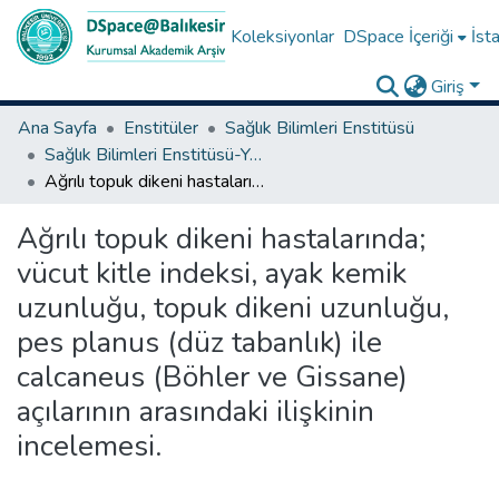
Koleksiyonlar
DSpace İçeriği
İsta
Giriş
Ana Sayfa
Enstitüler
Sağlık Bilimleri Enstitüsü
Sağlık Bilimleri Enstitüsü-Yüksek Lisans Tezleri
Ağrılı topuk dikeni hastalarında; vücut kitle indeksi, ayak kemik uzunluğu, topuk dikeni uzunluğu, pes planus (düz tabanlık) ile calcaneus (Böhler ve Gissane) açılarının arasındaki ilişkinin incelemesi.
Ağrılı topuk dikeni hastalarında;
vücut kitle indeksi, ayak kemik
uzunluğu, topuk dikeni uzunluğu,
pes planus (düz tabanlık) ile
calcaneus (Böhler ve Gissane)
açılarının arasındaki ilişkinin
incelemesi.