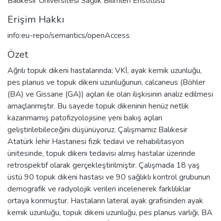
Balıkesir Üniversitesi Sağlık Bilimleri Enstitüsü
Erişim Hakkı
info:eu-repo/semantics/openAccess
Özet
Ağrılı topuk dikeni hastalarında; VKİ, ayak kemik uzunluğu,
pes planus ve topuk dikeni uzunluğunun, calcaneus (Böhler
(BA) ve Gissane (GA)) açıları ile olan ilişkisinin analiz edilmesi
amaçlanmıştır. Bu sayede topuk dikeninin henüz netlik
kazanmamış patofizyolojisine yeni bakış açıları
geliştirilebileceğini düşünüyoruz. Çalışmamız Balıkesir
Atatürk İehir Hastanesi fizik tedavi ve rehabilitasyon
ünitesinde, topuk dikeni tedavisi almış hastalar üzerinde
retrospektif olarak gerçekleştirilmiştir. Çalışmada 18 yaş
üstü 90 topuk dikeni hastası ve 90 sağlıklı kontrol grubunun
demografik ve radyolojik verileri incelenerek farklılıklar
ortaya konmuştur. Hastaların lateral ayak grafisinden ayak
kemik uzunluğu, topuk dikeni uzunluğu, pes planus varlığı, BA