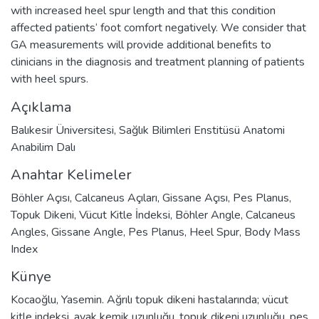
with increased heel spur length and that this condition
affected patients‘ foot comfort negatively. We consider that
GA measurements will provide additional benefits to
clinicians in the diagnosis and treatment planning of patients
with heel spurs.
Açıklama
Balıkesir Üniversitesi, Sağlık Bilimleri Enstitüsü Anatomi
Anabilim Dalı
Anahtar Kelimeler
Böhler Açısı
,
Calcaneus Açıları
,
Gissane Açısı
,
Pes Planus
,
Topuk Dikeni
,
Vücut Kitle İndeksi
,
Böhler Angle
,
Calcaneus
Angles
,
Gissane Angle
,
Pes Planus
,
Heel Spur
,
Body Mass
Index
Künye
Kocaoğlu, Yasemin. Ağrılı topuk dikeni hastalarında; vücut
kitle indeksi, ayak kemik uzunluğu, topuk dikeni uzunluğu, pes