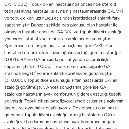
GA=0.001). Topuk dikeni hastalarında öncesinde steroid
tedavisi almış hastalar ile almamış hastalar arasında GA, VKİ
ve topuk dikeni uzunluğu açısından istatistiksel anlamlı fark
saptanmıştır. Benzer şekilde pes planusu olan hastalar ile
olmayan hastalar arasında GA, VKİ ve topuk dikeni uzunluğu
yönünden istatistiksel olarak anlamlı fark bulunmuştur.
Spearman korelasyon analizi sonuçlarına göre VKİ artan
hastalarda topuk dikeni uzunluğunun arttığı görülmüştür (p=
0.001). BA ve GA arasında pozitif yönde anlamlı ilişki
saptanmıştır (p= 0.000). Topuk dikeni uzunluğu ile GA
arasında negatif yönde anlamlı korelasyon görülmüştür
(p=0.000). Topuk dikeni uzunluğu artan hastalarda GA‘nın
azaldığı görülmüştür. Anket sonuçlarına göre ise GA
azaldıkça hastaların ayak konforunun giderek azaldığı tespit
edilmiştir. Topuk dikeni patofizyolojisinde calcaneus açılarının
önemli rol oynadığını düşünüyoruz. Pes planusu olan hasta
grubunda, topuk dikeni uzunluğu artmış hastalarda GA‘nın
azaldığı ve bu durumun hastaların ayak konforunu negatif
yönde etkilediği görülmüştür. Topuk dikeni hastalarının tanı