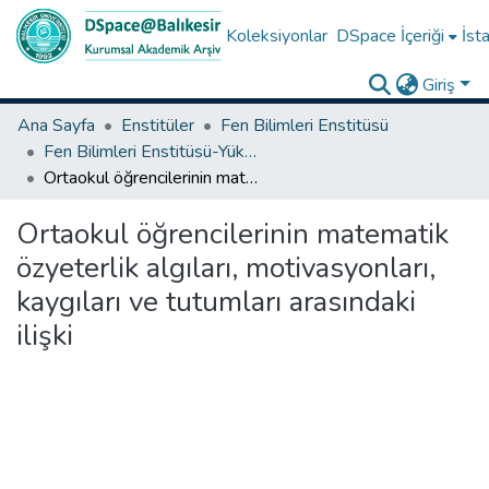
Koleksiyonlar
DSpace İçeriği
İsta
Giriş
Ana Sayfa
Enstitüler
Fen Bilimleri Enstitüsü
Fen Bilimleri Enstitüsü-Yüksek Lisans Tezleri
Ortaokul öğrencilerinin matematik özyeterlik algıları, motivasyonları, kaygıları ve tutumları arasındaki ilişki
Ortaokul öğrencilerinin matematik
özyeterlik algıları, motivasyonları,
kaygıları ve tutumları arasındaki
ilişki