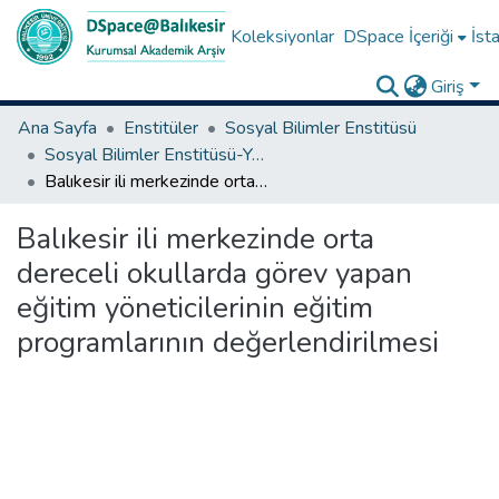
Koleksiyonlar
DSpace İçeriği
İsta
Giriş
Ana Sayfa
Enstitüler
Sosyal Bilimler Enstitüsü
Sosyal Bilimler Enstitüsü-Yüksek Lisans Tezleri
Balıkesir ili merkezinde orta dereceli okullarda görev yapan eğitim yöneticilerinin eğitim programlarının değerlendirilmesi
Balıkesir ili merkezinde orta
dereceli okullarda görev yapan
eğitim yöneticilerinin eğitim
programlarının değerlendirilmesi