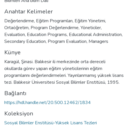
Bilimleri Ana bilim Dalı
Anahtar Kelimeler
Değerlendirme
,
Eğitim Programları
,
Eğitim Yönetimi
,
Ortaöğretim
,
Program Değerlendirme
,
Yöneticiler
,
Evaluation
,
Education Programs
,
Educational Administration
,
Secondary Education
,
Program Evaluation
,
Managers
Künye
Karagül, Şinasi. Balıkesir ili merkezinde orta dereceli
okullarda görev yapan eğitim yöneticilerinin eğitim
programlarını değerlendirmeleri. Yayınlanmamış yüksek lisans
tezi. Balıkesir Üniversitesi Sosyal Bilimler Enstitüsü, 1995.
Bağlantı
https://hdl.handle.net/20.500.12462/1834
Koleksiyon
Sosyal Bilimler Enstitüsü-Yüksek Lisans Tezleri