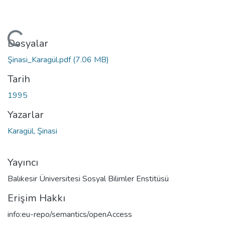
eniyor...
Dosyalar
Şinasi_Karagül.pdf
(7.06 MB)
Tarih
1995
Yazarlar
Karagül, Şinasi
Yayıncı
Balıkesir Üniversitesi Sosyal Bilimler Enstitüsü
Erişim Hakkı
info:eu-repo/semantics/openAccess