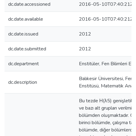
dc.date.accessioned
2016-05-10T07:40:21Z
dc.date.available
2016-05-10T07:40:21Z
dc.date.issued
2012
dc.date.submitted
2012
dc.department
Enstitüler, Fen Bilimleri En
Balıkesir Üniversitesi, Fen B
dc.description
Enstitüsü, Matematik Ana B
Bu tezde Η(λ5) genişletil
ve bazı alt grupları verilmiş
bölümden oluşmaktadır. Gir
birinci bölümde, çalışma tanıt
bölümde, diğer bölümlerde 