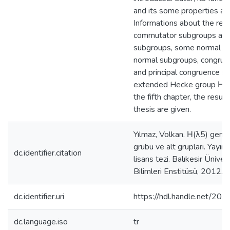
and its some properties are
Informations about the rel
commutator subgroups an
subgroups, some normal su
normal subgroups, congru
and principal congruence s
extended Hecke group Η(λ5
the fifth chapter, the result
thesis are given.
Yılmaz, Volkan. Η(λ5) geniş
grubu ve alt grupları. Yayı
dc.identifier.citation
lisans tezi. Balıkesir Üniver
Bilimleri Enstitüsü, 2012.
dc.identifier.uri
https://hdl.handle.net/2
dc.language.iso
tr