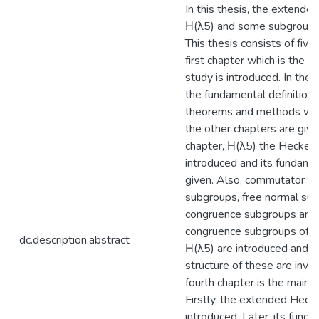
In this thesis, the extend
Η(λ5) and some subgroups o
This thesis consists of five
first chapter which is the i
study is introduced. In the
the fundamental definitions
theorems and methods whi
the other chapters are given
chapter, Η(λ5) the Hecke g
introduced and its fundamen
given. Also, commutator s
subgroups, free normal su
congruence subgroups and p
congruence subgroups of 
dc.description.abstract
Η(λ5) are introduced and t
structure of these are inve
fourth chapter is the main p
Firstly, the extended Heck
introduced. Later, its fund