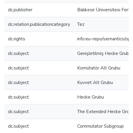
dc.publisher
Balıkesir Üniversitesi Fen B
dc.relation.publicationcategory
Tez
dc.rights
info:eu-repo/semantics/op
dc.subject
Genişletilmiş Hecke Grubu
dc.subject
Komütatör Alt Grubu
dc.subject
Kuvvet Alt Grubu
dc.subject
Hecke Grubu
dc.subject
The Extended Hecke Grou
dc.subject
Commutator Subgroup