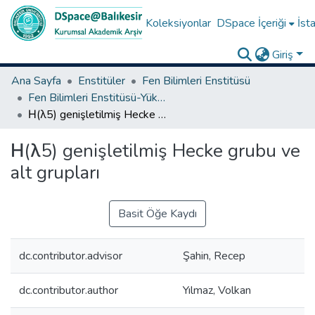
Koleksiyonlar
DSpace İçeriği
İsta
Giriş
Ana Sayfa
Enstitüler
Fen Bilimleri Enstitüsü
Fen Bilimleri Enstitüsü-Yüksek Lisans Tezleri
Η(λ5) genişletilmiş Hecke grubu ve alt grupları
Η(λ5) genişletilmiş Hecke grubu ve
alt grupları
Basit Öğe Kaydı
dc.contributor.advisor
Şahin, Recep
dc.contributor.author
Yılmaz, Volkan