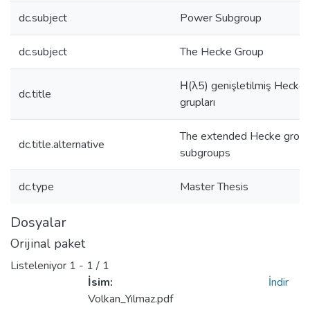
dc.subject
Power Subgroup
dc.subject
The Hecke Group
Η(λ5) genişletilmiş Hecke 
dc.title
grupları
The extended Hecke group 
dc.title.alternative
subgroups
dc.type
Master Thesis
Dosyalar
Orijinal paket
Listeleniyor
1 - 1 / 1
İsim:
İndir
Volkan_Yılmaz.pdf