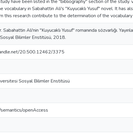
study have been listed in the "bibliography" section of the study. 
the vocabulary in Sabahattin Ali's "Kuyucaklı Yusuf" novel. It has a
m this research contribute to the determination of the vocabulary 
. Sabahattin Ali'nin "Kuyucaklı Yusuf" romanında sözvarlığı. Yayınl
 Sosyal Bilimler Enstitüsü, 2018.
.handle.net/20.500.12462/3375
iversitesi Sosyal Bilimler Enstitüsü
o/semantics/openAccess