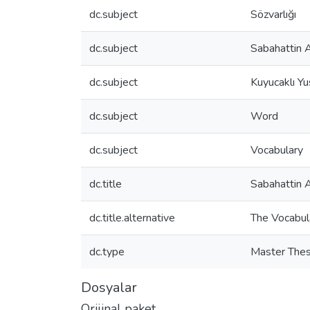
dc.subject
Sözvarlığı
dc.subject
Sabahattin A
dc.subject
Kuyucaklı Yu
dc.subject
Word
dc.subject
Vocabulary
dc.title
Sabahattin A
dc.title.alternative
The Vocabula
dc.type
Master Thes
Dosyalar
Orijinal paket