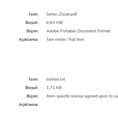
İsim:
Seher_Özcan.pdf
Boyut:
6.69 MB
Biçim:
Adobe Portable Document Format
Açıklama:
Tam metin / Full text
İsim:
license.txt
Boyut:
1.71 KB
Biçim:
Item-specific license agreed upon to s
Açıklama: