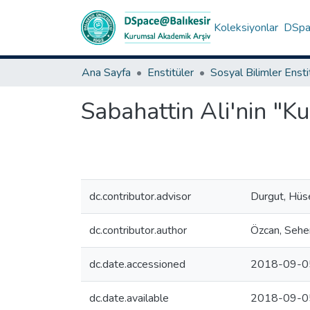
Koleksiyonlar
DSpac
Ana Sayfa
Enstitüler
Sosyal Bilimler Enst
Sabahattin Ali'nin "K
dc.contributor.advisor
Durgut, Hüs
dc.contributor.author
Özcan, Sehe
dc.date.accessioned
2018-09-0
dc.date.available
2018-09-0