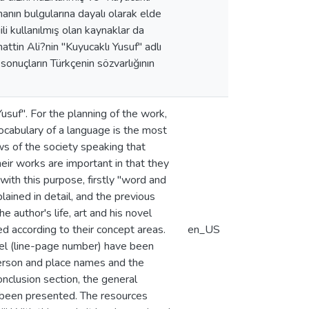
manın bulgularına dayalı olarak elde
li kullanılmış olan kaynaklar da
attin Ali?nin "Kuyucaklı Yusuf" adlı
 sonuçların Türkçenin sözvarlığının
usuf". For the planning of the work,
cabulary of a language is the most
ws of the society speaking that
heir works are important in that they
 with this purpose, firstly "word and
ained in detail, and the previous
 author's life, art and his novel
ed according to their concept areas.
en_US
ovel (line-page number) have been
erson and place names and the
onclusion section, the general
e been presented. The resources