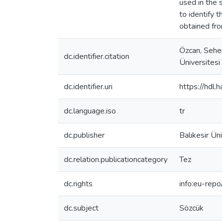
used in the 
to identify 
obtained fro
Özcan, Seher
dc.identifier.citation
Üniversitesi
dc.identifier.uri
https://hdl
dc.language.iso
tr
dc.publisher
Balıkesir Ün
dc.relation.publicationcategory
Tez
dc.rights
info:eu-rep
dc.subject
Sözcük