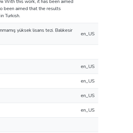
viii With this work, it has been aimed
lso been aimed that the results
in Turkish.
anmamış yüksek lisans tezi. Balıkesir
en_US
en_US
en_US
en_US
en_US