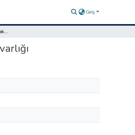
Giriş
Sabahattin Ali'nin "Kuyucaklı Yusuf" romanında sözvarlığı
varlığı