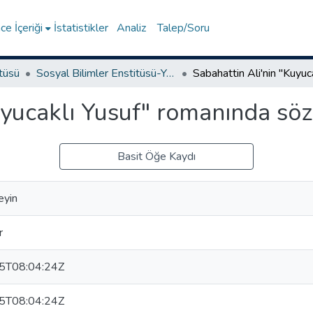
e İçeriği
İstatistikler
Analiz
Talep/Soru
itüsü
Sosyal Bilimler Enstitüsü-Yüksek Lisans Tezleri
uyucaklı Yusuf" romanında söz
Basit Öğe Kaydı
eyin
r
5T08:04:24Z
5T08:04:24Z