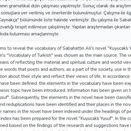
ının gramatikal dizin çalışması yapılmıştır. Sonuç olarak da araştır
sonuçlara yer verilmiş ve önerilerde bulunulmuştur. Çalışma ile ilgi
Kaynakça" bölümünde liste halinde verilmiştir. Bu çalışma ile Sabah
varlığı tespit edilmeye çalışılmıştır. Yapılan araştırmadan çıkarılan
tkıda bulunması amaçlanmıştır.
ims to reveal the vocabulary of Sabahattin Ali's novel "Kuyucaklı Y
s "Vocabulary of Turkish" was chosen as the main source. The vo
ans of reflecting the material and spiritual culture and world vie
e words that poets and authors, as a part of the society, use in t
ion about their style and reflect their views of life. In accordance
have been defined, the elements in the vocabulary have been expl
hesis topic have been introduced. Information has been given on the
usuf". Subsequently, the elements in the novel have been classifi
nd reduplications have been identified and their places in the n
er names in the novel have been indexed under the headings of p
index has been prepared for the novel "Kuyucaklı Yusuf". In the c
ined based on the findings of the research and suggestions hav