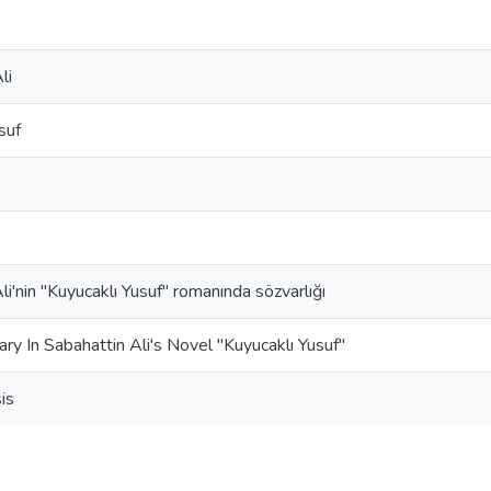
li
suf
li'nin "Kuyucaklı Yusuf" romanında sözvarlığı
ry In Sabahattin Ali's Novel "Kuyucaklı Yusuf"
is