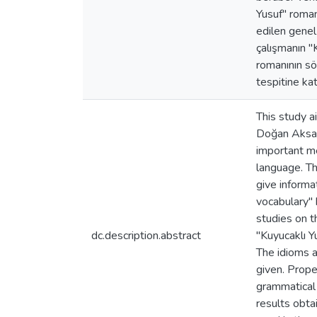
Yusuf" roman
edilen genel 
çalışmanın "
romanının söz
tespitine ka
This study a
Doğan Aksan'
important me
language. Th
give informat
vocabulary" 
studies on t
dc.description.abstract
"Kuyucaklı Y
The idioms a
given. Prop
grammatical 
results obta