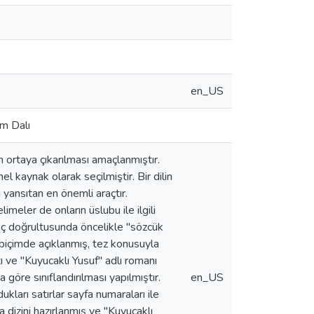
en_US
im Dalı
n ortaya çıkarılması amaçlanmıştır.
l kaynak olarak seçilmiştir. Bir dilin
yansıtan en önemli araçtır.
imeler de onların üslubu ile ilgili
maç doğrultusunda öncelikle "sözcük
ir biçimde açıklanmış, tez konusuyla
atı ve "Kuyucaklı Yusuf" adlı romanı
 göre sınıflandırılması yapılmıştır.
en_US
kları satırlar sayfa numaraları ile
a dizini hazırlanmış ve "Kuyucaklı