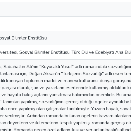
Sosyal Bilimler Enstitüsü
versitesi, Sosyal Bilimler Enstitüsü, Türk Dili ve Edebiyatı Ana Bil
, Sabahattin Ali'nin "Kuyucaklı Yusuf" adlı romanındaki sözvarlığını
anlaması için, Doğan Aksan'ın "Türkçenin Sözvarlığı" adlı eseri teme
o dili konuşan toplumun maddi ve manevi kültürünü, dünya görüşünü 
parçası olarak, şair ve yazarların eserlerinde kullanmış oldukları kel
i ve hayata bakış açılarını yansıtması bakımından önemlidir. Bu a
" tanımları yapılmış, sözvarlığının içermiş olduğu ögeler ayrıntılı b
 daha önce yapılmış olan çalışmalar tanıtılmıştır. Yazarın hayatı, san
ler verilmiştir. Ardından romanda bulunan ögelerin kavram alanlarına
an deyimlerin ve ikilemelerin tespiti yapılmış, romanda geçmiş oldu
miştir. Romanda geçen özel adların, kişi ve yer adları başlığı altınd