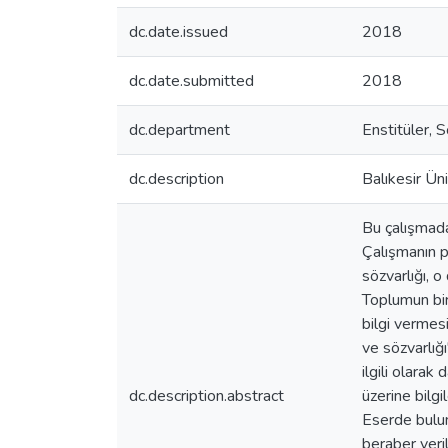
dc.date.issued
2018
dc.date.submitted
2018
dc.department
Enstitüler, 
dc.description
Balıkesir Üni
Bu çalışmada
Çalışmanın pl
sözvarlığı, 
Toplumun bir 
bilgi vermes
ve sözvarlığı
ilgili olarak
dc.description.abstract
üzerine bilgi
Eserde bulun
beraber veril