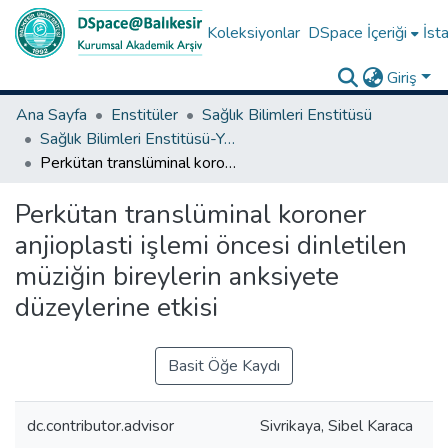
Koleksiyonlar
DSpace İçeriği
İsta
Giriş
Ana Sayfa
Enstitüler
Sağlık Bilimleri Enstitüsü
Sağlık Bilimleri Enstitüsü-Yüksek Lisans Tezleri
Perkütan translüminal koroner anjioplasti işlemi öncesi dinletilen müziğin bireylerin anksiyete düzeylerine etkisi
Perkütan translüminal koroner
anjioplasti işlemi öncesi dinletilen
müziğin bireylerin anksiyete
düzeylerine etkisi
Basit Öğe Kaydı
dc.contributor.advisor
Sivrikaya, Sibel Karaca