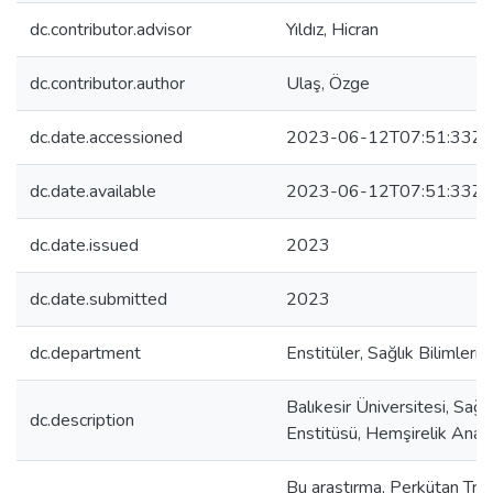
dc.contributor.advisor
Yıldız, Hicran
dc.contributor.author
Ulaş, Özge
dc.date.accessioned
2023-06-12T07:51:33Z
dc.date.available
2023-06-12T07:51:33Z
dc.date.issued
2023
dc.date.submitted
2023
dc.department
Enstitüler, Sağlık Bilimleri 
Balıkesir Üniversitesi, Sağlı
dc.description
Enstitüsü, Hemşirelik Ana B
Bu araştırma, Perkütan Tra