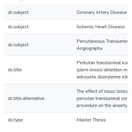
dc.subject
Coronary Artery Disease
dc.subject
İschemic Heart Disease
Percutaneous Transluminal
dc.subject
Angiography
Perkütan translüminal koron
dc.title
işlemi öncesi dinletilen müzi
anksiyete düzeylerine etkis
The effect of music listed 
dc.title.alternative
percutan transluminal coro
procedure on the anxiety le
dc.type
Master Thesis