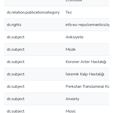
Enstitüsü
dc.relation.publicationcategory
Tez
dc.rights
info:eu-repo/semantics/op
dc.subject
Anksiyete
dc.subject
Müzik
dc.subject
Koroner Arter Hastalığı
dc.subject
İskemik Kalp Hastalığı
dc.subject
Perkütan Translüminal Koro
dc.subject
Anxiety
dc.subject
Music