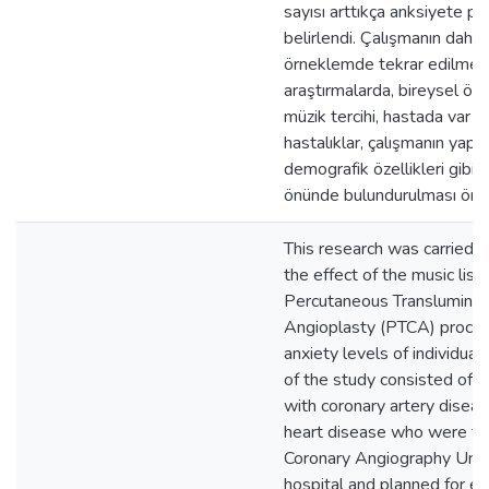
sayısı arttıkça anksiyete pua
belirlendi. Çalışmanın daha 
örneklemde tekrar edilmesi
araştırmalarda, bireysel özel
müzik tercihi, hastada var o
hastalıklar, çalışmanın yapı
demografik özellikleri gibi f
önünde bulundurulması öner
This research was carried 
the effect of the music lis
Percutaneous Transluminal
Angioplasty (PTCA) proced
anxiety levels of individual
of the study consisted of 2
with coronary artery diseas
heart disease who were tre
Coronary Angiography Unit 
hospital and planned for e