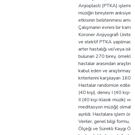
Anjioplasti (PTKA) işlemi ö
müziğin bireylerin anksiyet
etkisinin belirlenmesi amacıy
Çalışmanın evreni bir kamu 
Koroner Anjiyografi Ünites
ve elektif PTKA yapılması 
arter hastalığı ve/veya iske
bulunan 270 birey, örneklem
hastalar arasından araştırm
kabul eden ve araştırmaya 
kriterlerini karşılayan 160 
Hastalar randomize edilere
(40 kişi), deney I (40 kişi-n
II (40 kişi-klasik müzik) ve 
meditasyon müziği) olmak 
ayrıldı. Hastalara işlem önce
Veriler, genel bilgi formu, 
Ölçeği ve Sürekli Kaygı Ölçeğ