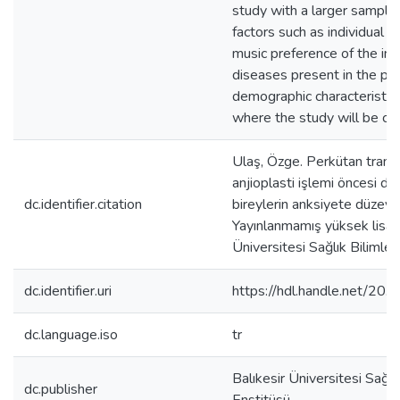
study with a larger sample
factors such as individual ch
music preference of the indi
diseases present in the pat
demographic characteristics
where the study will be co
Ulaş, Özge. Perkütan trans
anjioplasti işlemi öncesi din
dc.identifier.citation
bireylerin anksiyete düzeyle
Yayınlanmamış yüksek lisans
Üniversitesi Sağlık Bilimler
dc.identifier.uri
https://hdl.handle.net/2
dc.language.iso
tr
Balıkesir Üniversitesi Sağlık
dc.publisher