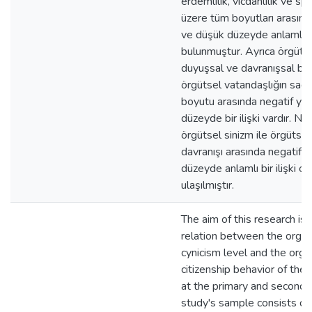
erdemlilik, vicdanlılık ve s
üzere tüm boyutları arasınd
ve düşük düzeyde anlamlı il
bulunmuştur. Ayrıca örgütse
duyuşsal ve davranışsal boyu
örgütsel vatandaşlığın sad
boyutu arasında negatif yö
düzeyde bir ilişki vardır. Ni
örgütsel sinizm ile örgütsel
davranışı arasında negatif
düzeyde anlamlı bir ilişki 
ulaşılmıştır.
The aim of this research is
relation between the organ
cynicism level and the orga
citizenship behavior of the
at the primary and seconda
study's sample consists of