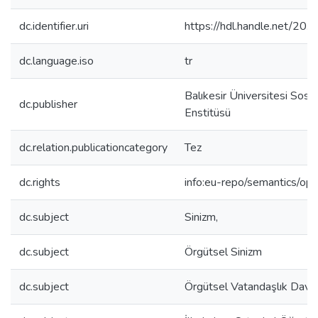
dc.identifier.uri
https://hdl.handle.net/2
dc.language.iso
tr
Balıkesir Üniversitesi Sosya
dc.publisher
Enstitüsü
dc.relation.publicationcategory
Tez
dc.rights
info:eu-repo/semantics/op
dc.subject
Sinizm,
dc.subject
Örgütsel Sinizm
dc.subject
Örgütsel Vatandaşlık Davra