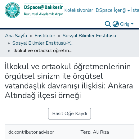
Koleksiyonlar
DSpace İçeriği
İsta
Giriş
Ana Sayfa
Enstitüler
Sosyal Bilimler Enstitüsü
Sosyal Bilimler Enstitüsü-Yüksek Lisans Tezleri
İlkokul ve ortaokul öğretmenlerinin örgütsel sinizm ile örgütsel vatandaşlık davranışı ilişkisi: Ankara Altındağ ilçesi örneği
İlkokul ve ortaokul öğretmenlerinin
örgütsel sinizm ile örgütsel
vatandaşlık davranışı ilişkisi: Ankara
Altındağ ilçesi örneği
Basit Öğe Kaydı
dc.contributor.advisor
Terzi, Ali Rıza