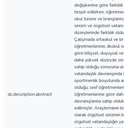
değişkenine göre farklılık 
tespit edilirken; öğretmenler
okul türüne ve branşlarına 
sinizm ve örgütsel vatandaş
düzeylerinde farklılık olduğ
Çalışmada ortaokul ve bra
öğretmenlerinin, ilkokul sın
göre bilişsel, duyuşsal ve d
daha yüksek düzeyde sinik 
sahip olduğu sonucuna ulaşı
vatandaşlık davranışında i
sportmenlik boyutunda anlaml
olduğu; sınıf öğretmenlerini
dc.description.abstract
öğretmenlerine göre daha f
davranışlarına sahip oldukla
edilmiştir. Araştırmanın bir
olarak örgütsel sinizmin bili
örgütsel vatandaşlığın yard