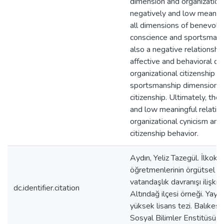
dimension and organizationa
negatively and low meaning
all dimensions of benevolen
conscience and sportsmansh
also a negative relationsh
affective and behavioral di
organizational citizenship a
sportsmanship dimension of
citizenship. Ultimately, ther
and low meaningful relati
organizational cynicism and
citizenship behavior.
Aydın, Yeliz Tazegül. İlkoku
öğretmenlerinin örgütsel si
vatandaşlık davranışı ilişkis
dc.identifier.citation
Altındağ ilçesi örneği. Yay
yüksek lisans tezi. Balıkesi
Sosyal Bilimler Enstitüsü, 