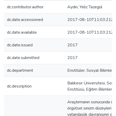
dc.contributor.author
Aydın, Yeliz Tazegül
dc.date.accessioned
2017-08-10T11:03:21Z
dc.date.available
2017-08-10T11:03:21Z
dc.date.issued
2017
dc.date.submitted
2017
dc.department
Enstitüler, Sosyal Bilimler 
Balıkesir Üniversitesi, Sosy
dc.description
Enstitüsü, Eğitim Bilimleri 
Araştırmanın sonucunda öğ
örgütsel sinizm düzeyleri v
vatandaşlık davranışının cin