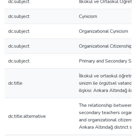
dc.subject
İlkokul ve Ortaokul Öğretm
dc.subject
Cynicism
dc.subject
Organizational Cynicism
dc.subject
Organizational Citizenship 
dc.subject
Primary and Secondary Sch
İlkokul ve ortaokul öğretme
dc.title
sinizm ile örgütsel vatandaş
ilişkisi: Ankara Altındağ ilçe
The relationship between 
secondary teachers organiz
dc.title.alternative
and organizational citizensh
Ankara Altındağ district s