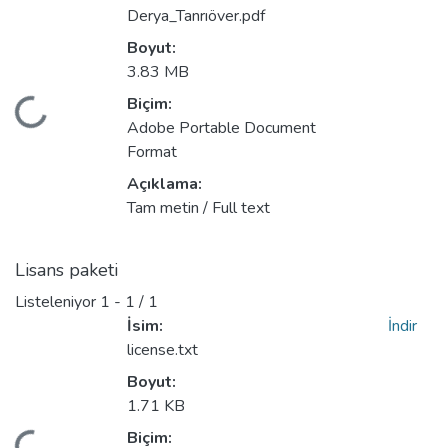
Derya_Tanrıöver.pdf
Boyut:
3.83 MB
Biçim:
niyor...
Adobe Portable Document
Format
Açıklama:
Tam metin / Full text
Lisans paketi
Listeleniyor
1 - 1 / 1
İsim:
İndir
license.txt
Boyut:
1.71 KB
Biçim: