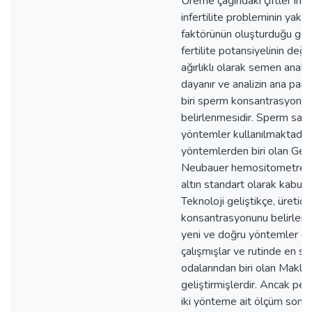
Üreme çağındaki çiftler inc
infertilite probleminin yakla
faktörünün oluşturduğu göst
fertilite potansiyelinin değe
ağırlıklı olarak semen analiz
dayanır ve analizin ana par
biri sperm konsantrasyonu
belirlenmesidir. Sperm sayı
yöntemler kullanılmaktadır.
yöntemlerden biri olan Geliş
Neubauer hemositometre, 
altın standart olarak kabul e
Teknoloji geliştikçe, üretici
konsantrasyonunu belirlemek
yeni ve doğru yöntemler ge
çalışmışlar ve rutinde en sı
odalarından biri olan Makle
geliştirmişlerdir. Ancak pek
iki yönteme ait ölçüm sonuç