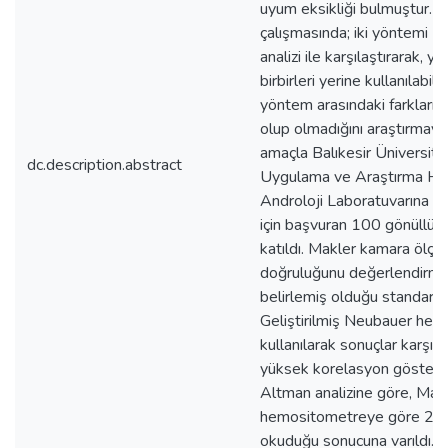
uyum eksikliği bulmuştur. B
çalışmasında; iki yöntemi 
analizi ile karşılaştırarak, y
birbirleri yerine kullanılabilme
yöntem arasındaki farkların
olup olmadığını araştırmayı
amaçla Balıkesir Üniversite
dc.description.abstract
Uygulama ve Araştırma Ha
Androloji Laboratuvarına ru
için başvuran 100 gönüllü 
katıldı. Makler kamara ölçüm
doğruluğunu değerlendirme
belirlemiş olduğu standart
Geliştirilmiş Neubauer he
kullanılarak sonuçlar karşılaş
yüksek korelasyon gösterdi
Altman analizine göre, Mak
hemositometreye göre 22,
okuduğu sonucuna varıldı. A