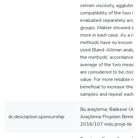
semen viscosity, agglutinat
compatibility of the two 
evaluated separately accor
groups. Makler showed a t
more in each case. As a res
methods have no known re
used Bland-Altman analysi
the methods’ accordance b
average of the two measu
are considered to be closes
value. For more reliable resu
beneficial to increase the 
samples and repeat each m
Bu araştırma; Balıkesir Üniv
dc.description.sponsorship
Araştırma Projeleri Birimi t
2016/107 nolu proje ile de