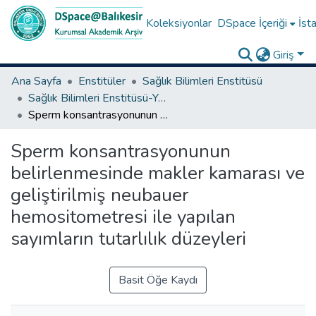
Koleksiyonlar
DSpace İçeriği
İsta
Giriş
Ana Sayfa
Enstitüler
Sağlık Bilimleri Enstitüsü
Sağlık Bilimleri Enstitüsü-Yüksek Lisans Tezleri
Sperm konsantrasyonunun belirlenmesinde makler kamarası ve geliştirilmiş neubauer hemositometresi ile yapılan sayımların tutarlılık düzeyleri
Sperm konsantrasyonunun
belirlenmesinde makler kamarası ve
geliştirilmiş neubauer
hemositometresi ile yapılan
sayımların tutarlılık düzeyleri
Basit Öğe Kaydı