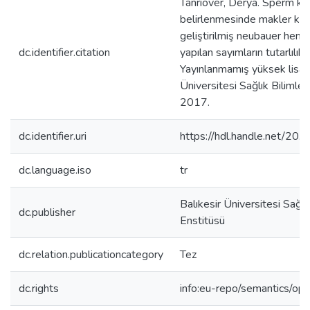
Tanrıöver, Derya. Sperm k
belirlenmesinde makler ka
geliştirilmiş neubauer hemo
dc.identifier.citation
yapılan sayımların tutarlılık 
Yayınlanmamış yüksek lisans
Üniversitesi Sağlık Bilimleri
2017.
dc.identifier.uri
https://hdl.handle.net/2
dc.language.iso
tr
Balıkesir Üniversitesi Sağlık
dc.publisher
Enstitüsü
dc.relation.publicationcategory
Tez
dc.rights
info:eu-repo/semantics/op