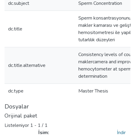
dc.subject
Sperm Concentration
Sperm konsantrasyonunun 
makler kamarası ve geliştir
dc.title
hemositometresi ile yapılan
tutarlılık düzeyleri
Consistency levels of coun
maklercamera and improve
dc.title.alternative
hemocytometer at spermco
determination
dc.type
Master Thesis
Dosyalar
Orijinal paket
Listeleniyor
1 - 1 / 1
İsim:
İndir