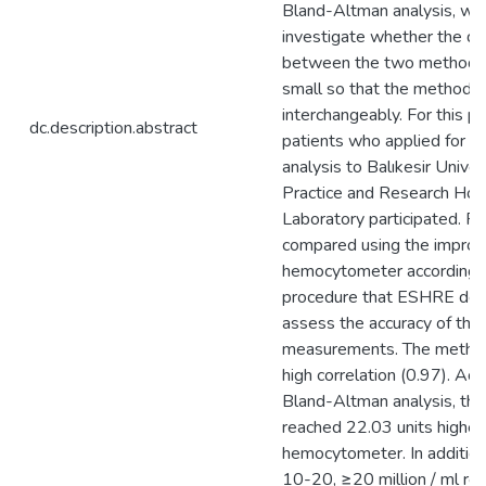
Bland-Altman analysis, we
investigate whether the di
between the two methods a
small so that the methods
interchangeably. For this 
dc.description.abstract
patients who applied for r
analysis to Balıkesir Unive
Practice and Research Hos
Laboratory participated. R
compared using the impro
hemocytometer according t
procedure that ESHRE det
assess the accuracy of th
measurements. The metho
high correlation (0.97). Acc
Bland-Altman analysis, th
reached 22.03 units higher
hemocytometer. In addition
10-20, ≥20 million / ml ref