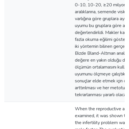
0-10, 10-20, ≥20 milyon/m
aralıklarına, semende visko
varlığına göre gruplara ayrıl
uyumu bu gruplara göre ayrı
değerlendirildi. Makler kam
fazla okuma eğilimi gösterd
iki yöntemin bilinen gerçek 
Bizde Bland-Altman analizi 
değere en yakın olduğu düş
ölçümün ortalamasını kulla
uyumunu ölçmeye çalıştık. 
sonuçlar elde etmek için ör
arttırılması ve her metotun 
tekrarlanması yararlı olacakt
When the reproductive age
examined, it was shown tha
the infertility problem was