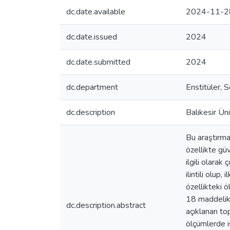
dc.date.available
2024-11-2
dc.date.issued
2024
dc.date.submitted
2024
dc.department
Enstitüler, 
dc.description
Balıkesir Ün
Bu araştırma
özellikte güv
ilgili olara
ilintili olup
özellikteki 
18 maddelik 
dc.description.abstract
açıklanan to
ölçümlerde i