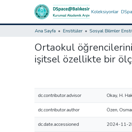
Koleksiyonlar
DSpac
Ana Sayfa
Enstitüler
Sosyal Bilimler Enst
Ortaokul öğrencilerin
işitsel özellikte bir öl
dc.contributor.advisor
Okay, H. Ha
dc.contributor.author
Özen, Osman
dc.date.accessioned
2024-11-2