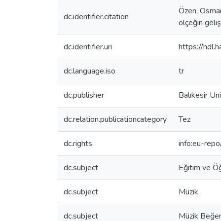
Özen, Osman 
dc.identifier.citation
ölçeğin geli
dc.identifier.uri
https://hdl
dc.language.iso
tr
dc.publisher
Balıkesir Ün
dc.relation.publicationcategory
Tez
dc.rights
info:eu-rep
dc.subject
Eğitim ve Ö
dc.subject
Müzik
dc.subject
Müzik Beğen