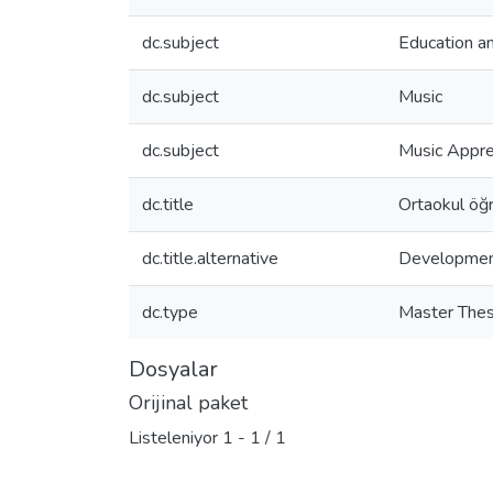
dc.subject
Education an
dc.subject
Music
dc.subject
Music Appre
dc.title
Ortaokul öğre
dc.title.alternative
Development 
dc.type
Master Thes
Dosyalar
Orijinal paket
Listeleniyor
1 - 1 / 1