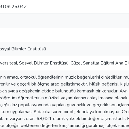
8T08:25:04Z
Sosyal Bilimler Enstitüsü
iversitesi, Sosyal Bilimler Enstitüsü, Güzel Sanatlar Eğitimi Ana Bi
nın amacı, ortaokul öğrencilerinin müzik beğenilerini dinledikleri m
enilir ve geçerli bir ölçme aracı geliştirmektir. Müzik beğenisi, kişi
k çok sayıda değişkenin etkide bulunduğu karmaşık bir konudur. Ayn
, ilköğretim öğrencilerinin müzikal yaşantılarının anlaşılmasına olanak
ölçeğin kız popülasyonunda yapılan güvenirlik ve geçerlik sonuçların
tüm uygulaması 8 dakika süren bir ölçek ortaya konulmuştur. Cro
plam varyans oranı 69,631 olarak yüksek bir değer taşımaktadır. E
se ölçeğin beklenen değerleri karşılamadığı görülmüş, ölçek sadece k