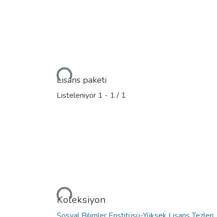
Yükleniyor...
Lisans paketi
Listeleniyor
1 - 1 / 1
Yükleniyor...
Koleksiyon
Sosyal Bilimler Enstitüsü-Yüksek Lisans Tezleri