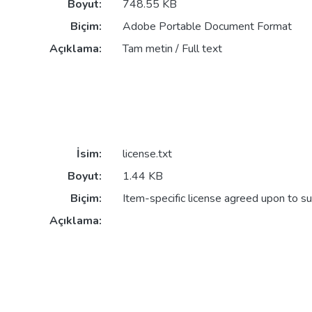
Boyut:
748.55 KB
Biçim:
Adobe Portable Document Format
Açıklama:
Tam metin / Full text
İsim:
license.txt
Boyut:
1.44 KB
Biçim:
Item-specific license agreed upon to s
Açıklama: