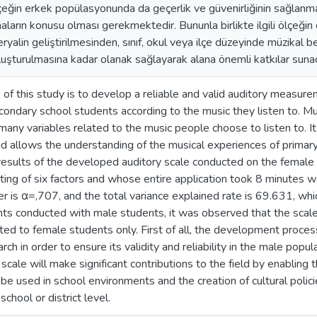
çeğin erkek popülasyonunda da geçerlik ve güvenirliğinin sağlanması
aların konusu olması gerekmektedir. Bununla birlikte ilgili ölçeğin
yalin geliştirilmesinden, sınıf, okul veya ilçe düzeyinde müzikal beğ
 oluşturulmasına kadar olanak sağlayarak alana önemli katkılar sun
of this study is to develop a reliable and valid auditory measur
condary school students according to the music they listen to. Mus
many variables related to the music people choose to listen to. It 
d allows the understanding of the musical experiences of primary s
 results of the developed auditory scale conducted on the female 
ting of six factors and whose entire application took 8 minutes w
 is α=,707, and the total variance explained rate is 69.631, which
s conducted with male students, it was observed that the scale
ted to female students only. First of all, the development proces
ch in order to ensure its validity and reliability in the male populat
 scale will make significant contributions to the field by enablin
 be used in school environments and the creation of cultural polici
 school or district level.