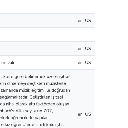
en_US
en_US
lim Dalı
en_US
üziklere göre belirlemek üzere işitsel
lerin dinlemeyi seçtikleri müziklerle
ı zamanda müzik eğitimi ile doğrudan
 sağlamaktadır. Geliştirilen işitsel
da nihai olarak altı faktörden oluşan
nbach's Alfa sayısı α=,707,
en_US
rkek öğrencilerle yapılan
ız öğrencilerle sınırlı kalmıştır.