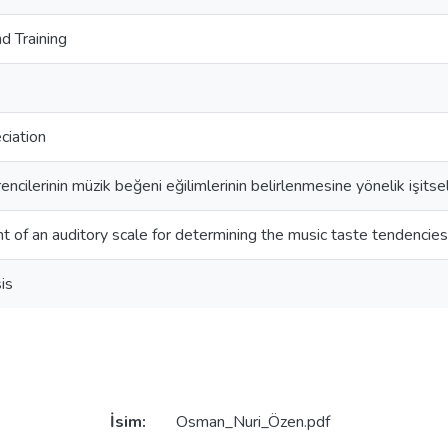
d Training
ciation
ncilerinin müzik beğeni eğilimlerinin belirlenmesine yönelik işitsel 
of an auditory scale for determining the music taste tendencie
is
İsim:
Osman_Nuri_Özen.pdf