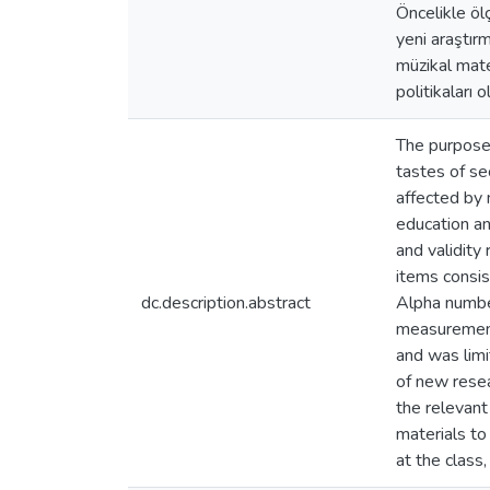
Öncelikle öl
yeni araştırm
müzikal mater
politikaları
The purpose 
tastes of se
affected by 
education an
and validity
items consis
dc.description.abstract
Alpha number
measurement
and was limi
of new resear
the relevant
materials to
at the class,