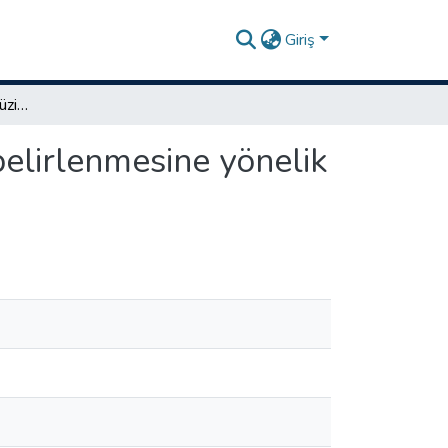
Giriş
Ortaokul öğrencilerinin müzik beğeni eğilimlerinin belirlenmesine yönelik işitsel özellikte bir ölçeğin geliştirilmesi
belirlenmesine yönelik