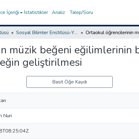
e İçeriği
İstatistikler
Analiz
Talep/Soru
itüsü
Sosyal Bilimler Enstitüsü-Yüksek Lisans Tezleri
in müzik beğeni eğilimlerinin 
çeğin geliştirilmesi
Basit Öğe Kaydı
kan
 Nuri
8T08:25:04Z