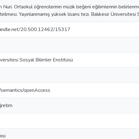
Nuri. Ortaokul öğrencilerinin müzik beğeni eğilimlerinin belirlenmes
ştirilmesi. Yayınlanmamış yüksek lisans tezi. Balıkesir Üniversitesi
.handle.net/20.500.12462/15317
iversitesi Sosyal Bilimler Enstitüsü
o/semantics/openAccess
ğretim
isi