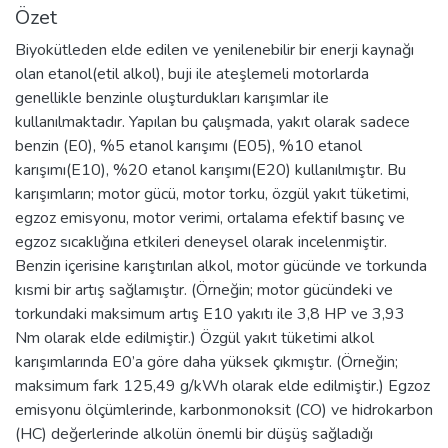
Özet
Biyokütleden elde edilen ve yenilenebilir bir enerji kaynağı
olan etanol(etil alkol), buji ile ateşlemeli motorlarda
genellikle benzinle oluşturdukları karışımlar ile
kullanılmaktadır. Yapılan bu çalışmada, yakıt olarak sadece
benzin (E0), %5 etanol karışımı (E05), %10 etanol
karışımı(E10), %20 etanol karışımı(E20) kullanılmıştır. Bu
karışımların; motor gücü, motor torku, özgül yakıt tüketimi,
egzoz emisyonu, motor verimi, ortalama efektif basınç ve
egzoz sıcaklığına etkileri deneysel olarak incelenmiştir.
Benzin içerisine karıştırılan alkol, motor gücünde ve torkunda
kısmi bir artış sağlamıştır. (Örneğin; motor gücündeki ve
torkundaki maksimum artış E10 yakıtı ile 3,8 HP ve 3,93
Nm olarak elde edilmiştir.) Özgül yakıt tüketimi alkol
karışımlarında E0’a göre daha yüksek çıkmıştır. (Örneğin;
maksimum fark 125,49 g/kWh olarak elde edilmiştir.) Egzoz
emisyonu ölçümlerinde, karbonmonoksit (CO) ve hidrokarbon
(HC) değerlerinde alkolün önemli bir düşüş sağladığı