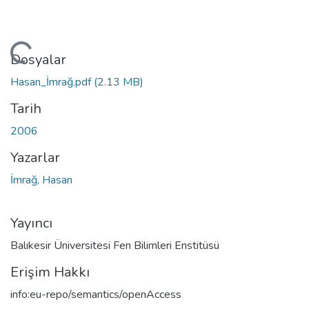
kleniyor...
Dosyalar
Hasan_İmrağ.pdf
(2.13 MB)
Tarih
2006
Yazarlar
İmrağ, Hasan
Yayıncı
Balıkesir Üniversitesi Fen Bilimleri Enstitüsü
Erişim Hakkı
info:eu-repo/semantics/openAccess