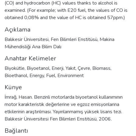
(CO) and hydrocarbon (HC) values thanks to alcohol is
examined. (For example; with E20 fuel, the values of CO is
obtained 0,08% and the value of HC is obtained 57ppm.)
Açıklama
Balıkesir Üniversitesi, Fen Bilimleri Enstitüsü, Makina
Mühendisliği Ana Bilim Dalı
Anahtar Kelimeler
Biyokütle
,
Biyoetanol
,
Enerji
,
Yakıt
,
Çevre
,
Biomass
,
Bioethanol
,
Energy
,
Fuel
,
Environment
Künye
İmrağ, Hasan. Benzinli motorlarda biyoetanol kullanımının
motor karakteristik değerlerine ve egzoz emisyonlarına
etkilerinin araştırılması. Yayınlanmamış yüksek lisans tezi.
Balıkesir Üniversitesi Fen Bilimleri Enstitüsü, 2006.
Bağlantı