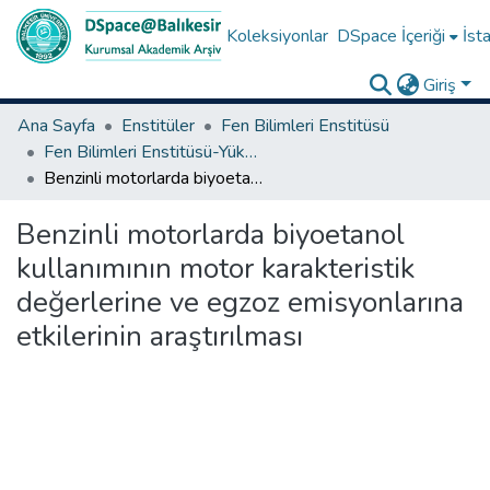
Koleksiyonlar
DSpace İçeriği
İsta
Giriş
Ana Sayfa
Enstitüler
Fen Bilimleri Enstitüsü
Fen Bilimleri Enstitüsü-Yüksek Lisans Tezleri
Benzinli motorlarda biyoetanol kullanımının motor karakteristik değerlerine ve egzoz emisyonlarına etkilerinin araştırılması
Benzinli motorlarda biyoetanol
kullanımının motor karakteristik
değerlerine ve egzoz emisyonlarına
etkilerinin araştırılması