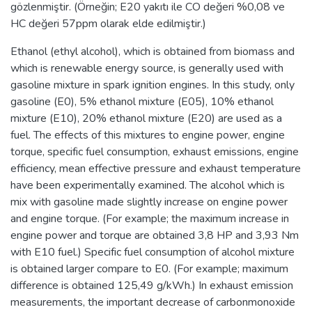
gözlenmiştir. (Örneğin; E20 yakıtı ile CO değeri %0,08 ve
HC değeri 57ppm olarak elde edilmiştir.)
Ethanol (ethyl alcohol), which is obtained from biomass and
which is renewable energy source, is generally used with
gasoline mixture in spark ignition engines. In this study, only
gasoline (E0), 5% ethanol mixture (E05), 10% ethanol
mixture (E10), 20% ethanol mixture (E20) are used as a
fuel. The effects of this mixtures to engine power, engine
torque, specific fuel consumption, exhaust emissions, engine
efficiency, mean effective pressure and exhaust temperature
have been experimentally examined. The alcohol which is
mix with gasoline made slightly increase on engine power
and engine torque. (For example; the maximum increase in
engine power and torque are obtained 3,8 HP and 3,93 Nm
with E10 fuel.) Specific fuel consumption of alcohol mixture
is obtained larger compare to E0. (For example; maximum
difference is obtained 125,49 g/kWh.) In exhaust emission
measurements, the important decrease of carbonmonoxide