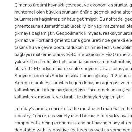
Çimento üretimi kaynaklı çevresel ve ekonomik sorunlar,
muhtemel olan büyük sorunların önüne geçmek adına alterna
bulunmasını kaçınılmaz bir hale getirmiştir. Bu noktada, ge
çimentosuna alternatif olabilecek iyi bir yapı malzemesi ol
çıkmaya başlamıştır. Geopolimerik kimyasal reaksiyonlarda
çıkmaz ve Portland çimentosuna göre üretimde gerekli en
tasarruflu ve çevre dostu oldukları bilinmektedir. Geopoli
bağlayıcı malzeme olarak %40 metakaolin + %20 mineral k
yüksek fırın cürufu) ile belli oranda kırmızı çamur kullanılmışt
olarak 12M sodyum hidroksit ile sodyum silikat solüsyonu k
Sodyum hidroksit/Sodyum silikat oranı ağırlıkça 1:2 olarak b
Agrega olarak eşit oranlarda geri dönüşüm agregası ve m
kullanılmıştır. Liflerin harçlara etkisini incelemek adına çeşitli
kullanılarak mekanik ve durabilite deneyleri yapılmıştır.
In today’s times, concrete is the most used material in th
industry. Concrete is widely used because of readily availab
components, being economical and not having many alter
debatable with its positive features as well as some negat