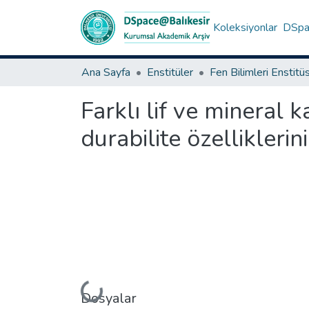
Koleksiyonlar
DSpac
Ana Sayfa
Enstitüler
Fen Bilimleri Enstitü
Farklı lif ve mineral
durabilite özellikleri
Yükleniyor...
Dosyalar