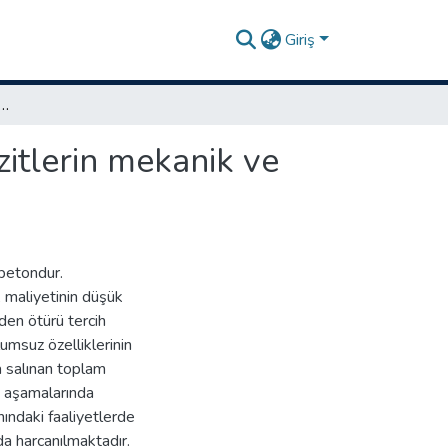
Giriş
al katkı içeren geopolimer kompozitlerin mekanik ve durabilite özelliklerinin incelenmesi
zitlerin mekanik ve
betondur.
 maliyetinin düşük
den ötürü tercih
lumsuz özelliklerinin
ya salınan toplam
i aşamalarında
ındaki faaliyetlerde
da harcanılmaktadır.