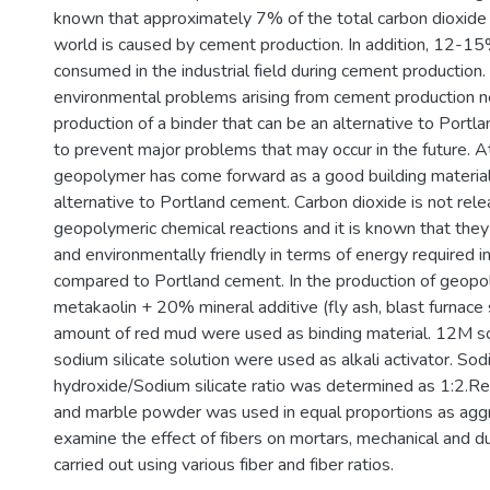
known that approximately 7% of the total carbon dioxide 
world is caused by cement production. In addition, 12-1
consumed in the industrial field during cement production
environmental problems arising from cement production n
production of a binder that can be an alternative to Portl
to prevent major problems that may occur in the future. At
geopolymer has come forward as a good building material
alternative to Portland cement. Carbon dioxide is not rele
geopolymeric chemical reactions and it is known that they
and environmentally friendly in terms of energy required i
compared to Portland cement. In the production of geop
metakaolin + 20% mineral additive (fly ash, blast furnace 
amount of red mud were used as binding material. 12M s
sodium silicate solution were used as alkali activator. So
hydroxide/Sodium silicate ratio was determined as 1:2.R
and marble powder was used in equal proportions as aggr
examine the effect of fibers on mortars, mechanical and du
carried out using various fiber and fiber ratios.