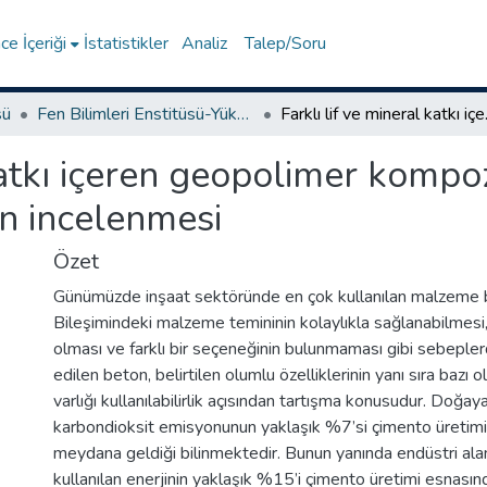
e İçeriği
İstatistikler
Analiz
Talep/Soru
sü
Fen Bilimleri Enstitüsü-Yüksek Lisans Tezleri
Farklı lif ve miner
 katkı içeren geopolimer kompo
nin incelenmesi
Özet
Günümüzde inşaat sektöründe en çok kullanılan malzeme 
Bileşimindeki malzeme temininin kolaylıkla sağlanabilmesi,
olması ve farklı bir seçeneğinin bulunmaması gibi sebepler
edilen beton, belirtilen olumlu özelliklerinin yanı sıra bazı o
varlığı kullanılabilirlik açısından tartışma konusudur. Doğa
karbondioksit emisyonunun yaklaşık %7’si çimento üretim
meydana geldiği bilinmektedir. Bunun yanında endüstri alan
kullanılan enerjinin yaklaşık %15’i çimento üretimi esnasın