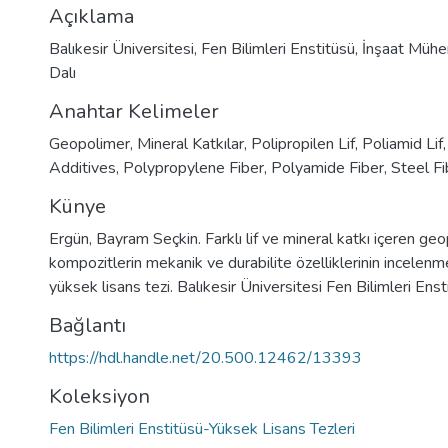
Açıklama
Balıkesir Üniversitesi, Fen Bilimleri Enstitüsü, İnşaat Mühe
Dalı
Anahtar Kelimeler
Geopolimer
,
Mineral Katkılar
,
Polipropilen Lif
,
Poliamid Lif
Additives
,
Polypropylene Fiber
,
Polyamide Fiber
,
Steel Fi
Künye
Ergün, Bayram Seçkin. Farklı lif ve mineral katkı içeren ge
kompozitlerin mekanik ve durabilite özelliklerinin incelen
yüksek lisans tezi. Balıkesir Üniversitesi Fen Bilimleri Ens
Bağlantı
https://hdl.handle.net/20.500.12462/13393
Koleksiyon
Fen Bilimleri Enstitüsü-Yüksek Lisans Tezleri