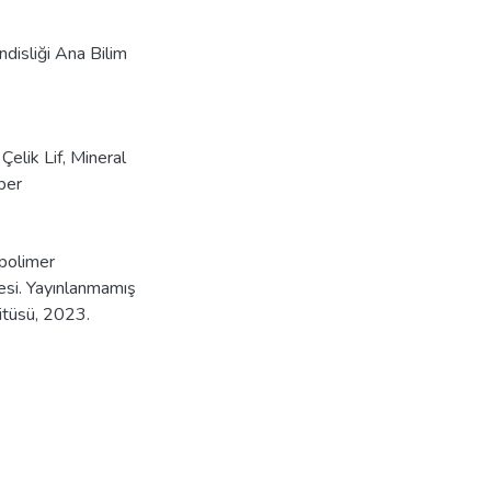
ndisliği Ana Bilim
,
Çelik Lif
,
Mineral
ber
opolimer
mesi. Yayınlanmamış
titüsü, 2023.