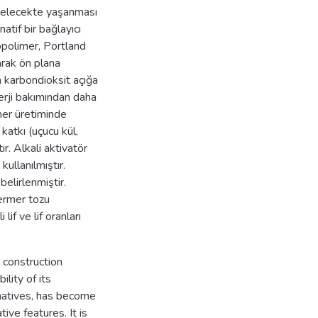
 gelecekte yaşanması
tif bir bağlayıcı
opolimer, Portland
arak ön plana
 karbondioksit açığa
erji bakımından daha
mer üretiminde
atkı (uçucu kül,
ır. Alkali aktivatör
ullanılmıştır.
elirlenmiştir.
ermer tozu
 lif ve lif oranları
e construction
ility of its
natives, has become
ive features. It is