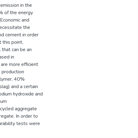
emission in the
5% of the energy
. Economic and
ecessitate the
and cement in order
 this point,
 that can be an
ased in
 are more efficient
n production
olymer, 40%
slag) and a certain
odium hydroxide and
dium
ecycled aggregate
egate. In order to
rability tests were