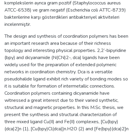
komplekslerin ayrıca gram pozitif (Staphylococcus aureus
ATCC-6538) ve gram negatif (Escherichia coli ATTC-8739)
bakterilerine karşı gösterdikleri antibakteriyel aktiviteleri
incelenmiştir.
The design and synthesis of coordination polymers has been
an important research area because of their richness
topology and interesting physical properties. 2,2’-bipyridine
(bpy) and dicyanamide (N(CN)2-, dca) ligands have been
widely used for the preparation of extended polymeric
networks in coordination chemistry. Dca is a versatile
pseudohalide ligand exhibit rich variety of bonding modes so
it is suitable for formation of intermetallic connections.
Coordination polymers containing dicyanamide have
witnessed a great interest due to their varied synthetic,
structural and magnetic properties. In this M.Sc. thesis, we
present the synthesis and structural characterization of
three mixed ligand Cu(II) and Fe(II) complexes, [Cu(bpy)
(dca)2]n (1), [Cu(bpy)Cl(dca)]n.H2O (2) and [Fe(bpy)(dca)2]n