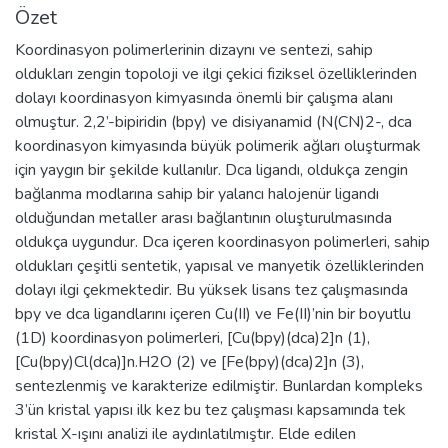
Özet
Koordinasyon polimerlerinin dizaynı ve sentezi, sahip
oldukları zengin topoloji ve ilgi çekici fiziksel özelliklerinden
dolayı koordinasyon kimyasında önemli bir çalışma alanı
olmuştur. 2,2’-bipiridin (bpy) ve disiyanamid (N(CN)2-, dca
koordinasyon kimyasında büyük polimerik ağları oluşturmak
için yaygın bir şekilde kullanılır. Dca ligandı, oldukça zengin
bağlanma modlarına sahip bir yalancı halojenür ligandı
olduğundan metaller arası bağlantının oluşturulmasında
oldukça uygundur. Dca içeren koordinasyon polimerleri, sahip
oldukları çeşitli sentetik, yapısal ve manyetik özelliklerinden
dolayı ilgi çekmektedir. Bu yüksek lisans tez çalışmasında
bpy ve dca ligandlarını içeren Cu(II) ve Fe(II)’nin bir boyutlu
(1D) koordinasyon polimerleri, [Cu(bpy)(dca)2]n (1),
[Cu(bpy)Cl(dca)]n.H2O (2) ve [Fe(bpy)(dca)2]n (3),
sentezlenmiş ve karakterize edilmiştir. Bunlardan kompleks
3’ün kristal yapısı ilk kez bu tez çalışması kapsamında tek
kristal X-ışını analizi ile aydınlatılmıştır. Elde edilen