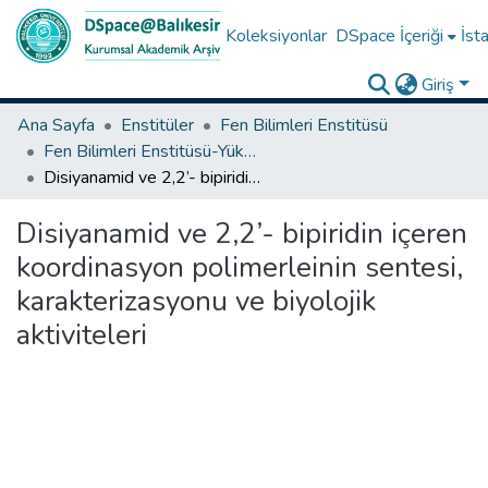
Koleksiyonlar
DSpace İçeriği
İsta
Giriş
Ana Sayfa
Enstitüler
Fen Bilimleri Enstitüsü
Fen Bilimleri Enstitüsü-Yüksek Lisans Tezleri
Disiyanamid ve 2,2’- bipiridin içeren koordinasyon polimerleinin sentesi, karakterizasyonu ve biyolojik aktiviteleri
Disiyanamid ve 2,2’- bipiridin içeren
koordinasyon polimerleinin sentesi,
karakterizasyonu ve biyolojik
aktiviteleri