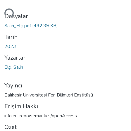
niyor...
Dosyalar
Salih_Elçi.pdf
(432.39 KB)
Tarih
2023
Yazarlar
Elçi, Salih
Yayıncı
Balıkesir Üniversitesi Fen Bilimleri Enstitüsü
Erişim Hakkı
info:eu-repo/semantics/openAccess
Özet