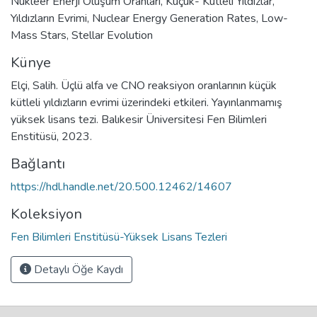
Nükleer Enerji Oluşum Oranları
,
Küçük- Kütleli Yıldızlar
,
Yıldızların Evrimi
,
Nuclear Energy Generation Rates
,
Low-
Mass Stars
,
Stellar Evolution
Künye
Elçi, Salih. Üçlü alfa ve CNO reaksiyon oranlarının küçük
kütleli yıldızların evrimi üzerindeki etkileri. Yayınlanmamış
yüksek lisans tezi. Balıkesir Üniversitesi Fen Bilimleri
Enstitüsü, 2023.
Bağlantı
https://hdl.handle.net/20.500.12462/14607
Koleksiyon
Fen Bilimleri Enstitüsü-Yüksek Lisans Tezleri
Detaylı Öğe Kaydı