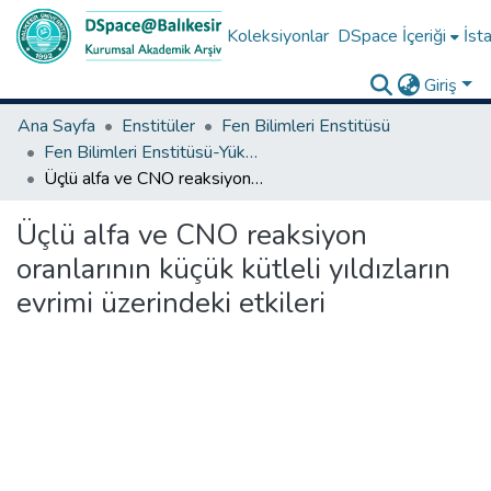
Koleksiyonlar
DSpace İçeriği
İsta
Giriş
Ana Sayfa
Enstitüler
Fen Bilimleri Enstitüsü
Fen Bilimleri Enstitüsü-Yüksek Lisans Tezleri
Üçlü alfa ve CNO reaksiyon oranlarının küçük kütleli yıldızların evrimi üzerindeki etkileri
Üçlü alfa ve CNO reaksiyon
oranlarının küçük kütleli yıldızların
evrimi üzerindeki etkileri