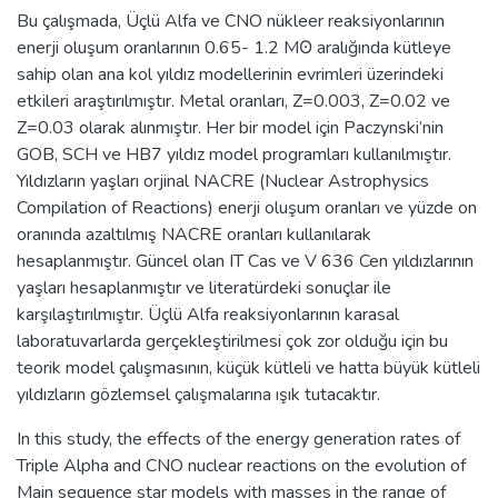
Bu çalışmada, Üçlü Alfa ve CNO nükleer reaksiyonlarının
enerji oluşum oranlarının 0.65- 1.2 Mʘ aralığında kütleye
sahip olan ana kol yıldız modellerinin evrimleri üzerindeki
etkileri araştırılmıştır. Metal oranları, Z=0.003, Z=0.02 ve
Z=0.03 olarak alınmıştır. Her bir model için Paczynski’nin
GOB, SCH ve HB7 yıldız model programları kullanılmıştır.
Yıldızların yaşları orjinal NACRE (Nuclear Astrophysics
Compilation of Reactions) enerji oluşum oranları ve yüzde on
oranında azaltılmış NACRE oranları kullanılarak
hesaplanmıştır. Güncel olan IT Cas ve V 636 Cen yıldızlarının
yaşları hesaplanmıştır ve literatürdeki sonuçlar ile
karşılaştırılmıştır. Üçlü Alfa reaksiyonlarının karasal
laboratuvarlarda gerçekleştirilmesi çok zor olduğu için bu
teorik model çalışmasının, küçük kütleli ve hatta büyük kütleli
yıldızların gözlemsel çalışmalarına ışık tutacaktır.
In this study, the effects of the energy generation rates of
Triple Alpha and CNO nuclear reactions on the evolution of
Main sequence star models with masses in the range of