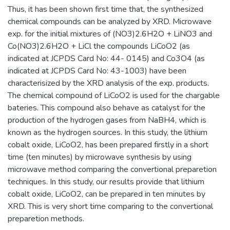
Thus, it has been shown first time that, the synthesized
chemical compounds can be analyzed by XRD. Microwave
exp. for the initial mixtures of (NO3)2.6H2O + LiNO3 and
Co(NO3)2.6H2O + LiCl the compounds LiCoO2 (as
indicated at JCPDS Card No: 44- 0145) and Co3O4 (as
indicated at JCPDS Card No: 43-1003) have been
characterisized by the XRD analysis of the exp. products.
The chemical compound of LiCoO2 is used for the chargable
bateries. This compound also behave as catalyst for the
production of the hydrogen gases from NaBH4, which is
known as the hydrogen sources. In this study, the lithium
cobalt oxide, LiCoO2, has been prepared firstly in a short
time (ten minutes) by microwave synthesis by using
microwave method comparing the convertional preparetion
techniques. In this study, our results provide that lithium
cobalt oxide, LiCoO2, can be prepared in ten minutes by
XRD. This is very short time comparing to the convertional
preparetion methods.