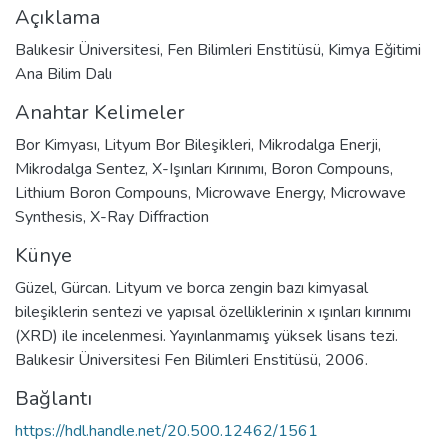
Açıklama
Balıkesir Üniversitesi, Fen Bilimleri Enstitüsü, Kimya Eğitimi
Ana Bilim Dalı
Anahtar Kelimeler
Bor Kimyası
,
Lityum Bor Bileşikleri
,
Mikrodalga Enerji
,
Mikrodalga Sentez
,
X-Işınları Kırınımı
,
Boron Compouns
,
Lithium Boron Compouns
,
Microwave Energy
,
Microwave
Synthesis
,
X-Ray Diffraction
Künye
Güzel, Gürcan. Lityum ve borca zengin bazı kimyasal
bileşiklerin sentezi ve yapısal özelliklerinin x ışınları kırınımı
(XRD) ile incelenmesi. Yayınlanmamış yüksek lisans tezi.
Balıkesir Üniversitesi Fen Bilimleri Enstitüsü, 2006.
Bağlantı
https://hdl.handle.net/20.500.12462/1561