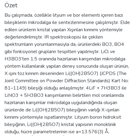
Özet
Bu çalışmada, özellikle lityum ve bor elementi içeren bazı
bileşiklerin mikrodalga ile sentezlenmesine çalışılmıştır. Elde
edilen ürünlerin kristal yapıları Xışınları kırınımı yöntemiyle
değerlendirilmiştir. IR spektroskopisi ile çekilen
spektrumların yorumlanmasıyla da, ürünlerdeki BO3, BO4
gibi fonksiyonel grupların tespitleri yapılmıştır. LiCl ve
H3BO3’ten 1:5 oranında hazırlanan karışımdan mikrodalga
yöntem kullanılarak yapılan deney sonucunda oluşan ürünün,
X ışını toz kırınım deseninden Li((OH)2B5O7) (JCPDS (The
Joint Committee on Powder Diffraction Standards) Kart No:
81–1149) bileşiği olduğu anlaşılmıştır. 4LiF + 7H3BO3 ile
LiNO3 + 5H3BO3 karışımlarının belirtilen mol oranlarında
hazırlanan karışımlar mikrodalga uygulandığında oluşan
ürünlerde de Li((OH)2B5O7) bileşiğinin varlığı X-ışınları
kırınımı yöntemiyle ispatlanmıştır. Lityum boron hidroksit
bileşiğinin, Li((OH)2B5O7) kristal yapısının monoklinik
olduğu, hücre parametrelerinin ise a=13.576(3) Å,