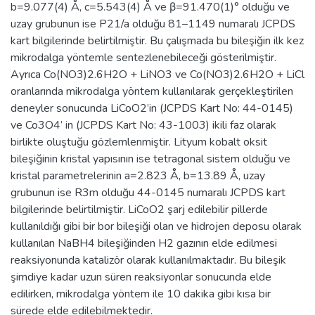
b=9.077(4) Å, c=5.543(4) Å ve β=91.470(1)° olduğu ve
uzay grubunun ise P21/a olduğu 81–1149 numaralı JCPDS
kart bilgilerinde belirtilmiştir. Bu çalışmada bu bileşiğin ilk kez
mikrodalga yöntemle sentezlenebileceği gösterilmiştir.
Ayrıca Co(NO3)2.6H2O + LiNO3 ve Co(NO3)2.6H2O + LiCl
oranlarında mikrodalga yöntem kullanılarak gerçekleştirilen
deneyler sonucunda LiCoO2’in (JCPDS Kart No: 44-0145)
ve Co3O4’ in (JCPDS Kart No: 43-1003) ikili faz olarak
birlikte oluştuğu gözlemlenmiştir. Lityum kobalt oksit
bileşiğinin kristal yapısının ise tetragonal sistem olduğu ve
kristal parametrelerinin a=2.823 Å, b=13.89 Å, uzay
grubunun ise R3m olduğu 44-0145 numaralı JCPDS kart
bilgilerinde belirtilmiştir. LiCoO2 şarj edilebilir pillerde
kullanıldığı gibi bir bor bileşiği olan ve hidrojen deposu olarak
kullanılan NaBH4 bileşiğinden H2 gazının elde edilmesi
reaksiyonunda katalizör olarak kullanılmaktadır. Bu bileşik
şimdiye kadar uzun süren reaksiyonlar sonucunda elde
edilirken, mikrodalga yöntem ile 10 dakika gibi kısa bir
sürede elde edilebilmektedir.