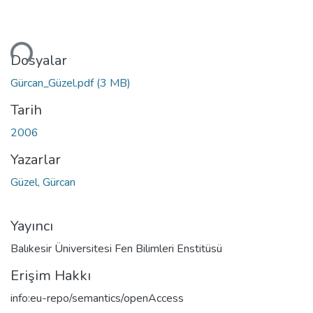
leniyor...
Dosyalar
Gürcan_Güzel.pdf
(3 MB)
Tarih
2006
Yazarlar
Güzel, Gürcan
Yayıncı
Balıkesir Üniversitesi Fen Bilimleri Enstitüsü
Erişim Hakkı
info:eu-repo/semantics/openAccess