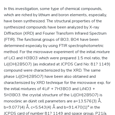
In this investigation, some type of chemical compounds,
which are riched by lithium and boron elements, especially,
have been synthesized. The structural properties of the
synthesized compounds have been analyzed by X-ray
Diffraction (XRD) and Fourier Transform Infrared Spectrum
(FTIR). The functional groups of BO3, BO4 have been
determined especialy by using FTIR spectrophotometric
method. For the microwave experiment of the initial mixture
of LiCl and H3BO3 which were prepared 1:5 mol ratio, the
Li((OH)2B5O7) (as indicated at JCPDS Card No: 81? 1149)
compound were characterisized by the XRD. The same
phase Li((OH)2B5O7) have been also obtained and
characterisized by XRD technique for the microwave exp. for
the initial mixtures of 4LiF + 7H3BO3 and LiNO3 +
5H3BO3. the crystal structure of the Li((OH)2B5O7) is
monoclinic an dünit cell parameters are a=13.576(3) Å,
b=9.077(4) Å, c=5.543(4) Å and b=91.470(1)° in the
JCPDS card of number 81? 1149 and space group, P21/a.