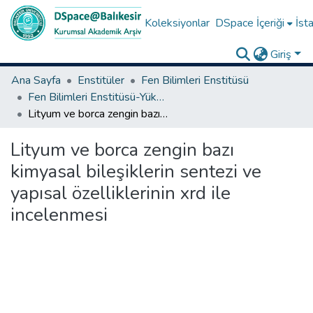
Koleksiyonlar
DSpace İçeriği
İsta
Giriş
Ana Sayfa
Enstitüler
Fen Bilimleri Enstitüsü
Fen Bilimleri Enstitüsü-Yüksek Lisans Tezleri
Lityum ve borca zengin bazı kimyasal bileşiklerin sentezi ve yapısal özelliklerinin xrd ile incelenmesi
Lityum ve borca zengin bazı
kimyasal bileşiklerin sentezi ve
yapısal özelliklerinin xrd ile
incelenmesi