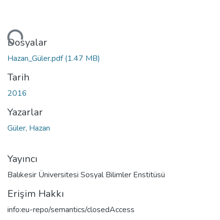
niyor...
Dosyalar
Hazan_Güler.pdf
(1.47 MB)
Tarih
2016
Yazarlar
Güler, Hazan
Yayıncı
Balıkesir Üniversitesi Sosyal Bilimler Enstitüsü
Erişim Hakkı
info:eu-repo/semantics/closedAccess