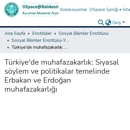
Koleksiyonlar
DSpace İçeriği
İsta
Giriş
Ana Sayfa
Enstitüler
Sosyal Bilimler Enstitüsü
Sosyal Bilimler Enstitüsü-Yüksek Lisans Tezleri
Türkiye'de muhafazakarlık: Siyasal söylem ve politikalar temelinde Erbakan ve Erdoğan muhafazakarlığı
Türkiye'de muhafazakarlık: Siyasal
söylem ve politikalar temelinde
Erbakan ve Erdoğan
muhafazakarlığı