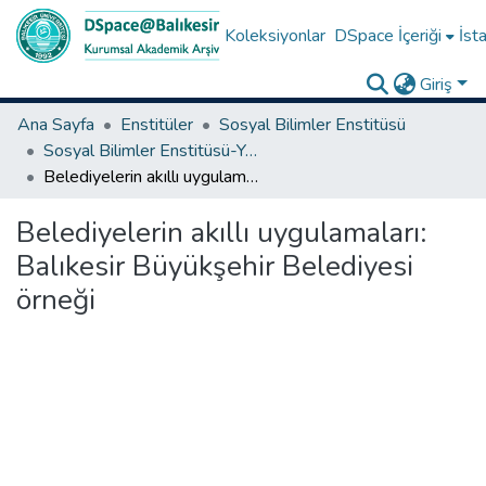
Koleksiyonlar
DSpace İçeriği
İsta
Giriş
Ana Sayfa
Enstitüler
Sosyal Bilimler Enstitüsü
Sosyal Bilimler Enstitüsü-Yüksek Lisans Tezleri
Belediyelerin akıllı uygulamaları: Balıkesir Büyükşehir Belediyesi örneği
Belediyelerin akıllı uygulamaları:
Balıkesir Büyükşehir Belediyesi
örneği