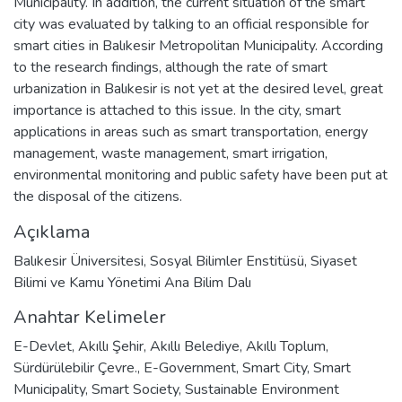
Municipality. In addition, the current situation of the smart
city was evaluated by talking to an official responsible for
smart cities in Balıkesir Metropolitan Municipality. According
to the research findings, although the rate of smart
urbanization in Balıkesir is not yet at the desired level, great
importance is attached to this issue. In the city, smart
applications in areas such as smart transportation, energy
management, waste management, smart irrigation,
environmental monitoring and public safety have been put at
the disposal of the citizens.
Açıklama
Balıkesir Üniversitesi, Sosyal Bilimler Enstitüsü, Siyaset
Bilimi ve Kamu Yönetimi Ana Bilim Dalı
Anahtar Kelimeler
E-Devlet
,
Akıllı Şehir
,
Akıllı Belediye
,
Akıllı Toplum
,
Sürdürülebilir Çevre.
,
E-Government
,
Smart City
,
Smart
Municipality
,
Smart Society
,
Sustainable Environment