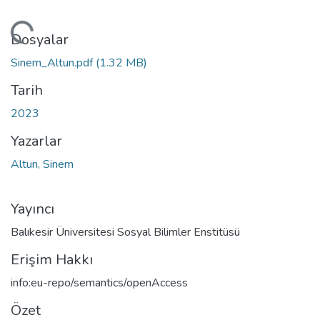
eniyor...
Dosyalar
Sinem_Altun.pdf
(1.32 MB)
Tarih
2023
Yazarlar
Altun, Sinem
Yayıncı
Balıkesir Üniversitesi Sosyal Bilimler Enstitüsü
Erişim Hakkı
info:eu-repo/semantics/openAccess
Özet