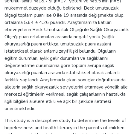
sorunlu-sınırlı, %18.7'si (n=17) yeterli ve %5.5'inin (n=5)
mükemmel düzeyde olduğu belirlendi. Beck umutsuzluk
ölçeği toplam puanı ise 0 ile 19 arasında değişmekte olup,
ortalama 5.64 ± 4.26 puandır. Araştırmamıza katılan
ebeveynlerin Beck Umutsuzluk Ölçeği ile Sağlık Okuryazarlık
Ölçeği puan ortalamaları arasında negatif yönlü (sağlık
okuryazarlığı puanı arttıkça, umutsuzluk puanı azalan)
istatistiksel olarak anlamlı zayıf ilişki bulundu. Olguların
eğitim durumları, aylık gelir durumları ve sağlıklarını
değerlendirme durumlarına göre toplam avrupa sağlık
okuryazarlığı puanları arasında istatistiksel olarak anlamlı
farklılık saptandı. Araştırmada çıkan sonuçlar doğrultusunda;
ailelerin sağlık okuryazarlık seviyelerini artırmaya yönelik aile
merkezli eğitimlerin verilmesi, sağlık çalışanlarının hastalıkla
ilgili bilgileri ailelere etkili ve açık bir şekilde iletmesi
önerilmektedir.
This study is a descriptive study to determine the levels of
hopelessness and health literacy in the parents of children