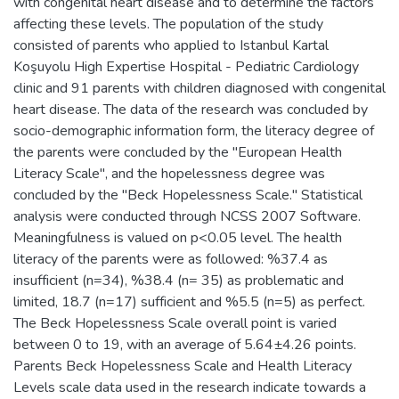
with congenital heart disease and to determine the factors
affecting these levels. The population of the study
consisted of parents who applied to Istanbul Kartal
Koşuyolu High Expertise Hospital - Pediatric Cardiology
clinic and 91 parents with children diagnosed with congenital
heart disease. The data of the research was concluded by
socio-demographic information form, the literacy degree of
the parents were concluded by the "European Health
Literacy Scale", and the hopelessness degree was
concluded by the "Beck Hopelessness Scale." Statistical
analysis were conducted through NCSS 2007 Software.
Meaningfulness is valued on p<0.05 level. The health
literacy of the parents were as followed: %37.4 as
insufficient (n=34), %38.4 (n= 35) as problematic and
limited, 18.7 (n=17) sufficient and %5.5 (n=5) as perfect.
The Beck Hopelessness Scale overall point is varied
between 0 to 19, with an average of 5.64±4.26 points.
Parents Beck Hopelessness Scale and Health Literacy
Levels scale data used in the research indicate towards a