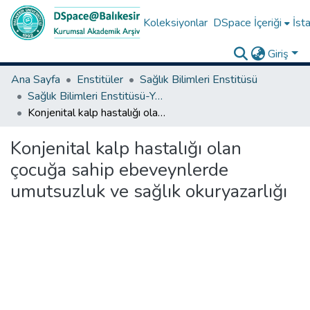
Koleksiyonlar
DSpace İçeriği
İsta
Giriş
Ana Sayfa
Enstitüler
Sağlık Bilimleri Enstitüsü
Sağlık Bilimleri Enstitüsü-Yüksek Lisans Tezleri
Konjenital kalp hastalığı olan çocuğa sahip ebeveynlerde umutsuzluk ve sağlık okuryazarlığı
Konjenital kalp hastalığı olan
çocuğa sahip ebeveynlerde
umutsuzluk ve sağlık okuryazarlığı