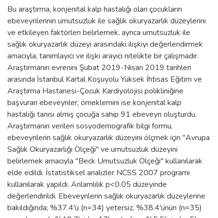
Bu araştırma, konjenital kalp hastalığı olan çocukların
ebeveynlerinin umutsuzluk ile sağlık okuryazarlık düzeylerini
ve etkileyen faktörleri belirlemek, ayrıca umutsuzluk ile
sağlık okuryazarlık düzeyi arasındaki ilişkiyi değerlendirmek
amacıyla, tanımlayıcı ve ilişki arayıcı nitelikte bir çalışmadır.
Araştırmanın evrenini Şubat 2019-Nisan 2019 tarihleri
arasında İstanbul Kartal Koşuyolu Yüksek İhtisas Eğitim ve
Araştırma Hastanesi-Çocuk Kardiyolojisi polikliniğine
başvuran ebeveynler, örneklemini ise konjenital kalp
hastalığı tanısı almış çocuğa sahip 91 ebeveyn oluşturdu.
Araştırmanın verileri sosyodemografik bilgi formu,
ebeveynlerin sağlık okuryazarlık düzeyini ölçmek için ''Avrupa
Sağlık Okuryazarlığı Ölçeği'' ve umutsuzluk düzeyini
belirlemek amacıyla ''Beck Umutsuzluk Ölçeği'' kullanılarak
elde edildi. İstatistiksel analizler NCSS 2007 programı
kullanılarak yapıldı. Anlamlılık p<0.05 düzeyinde
değerlendirildi. Ebeveynlerin sağlık okuryazarlık düzeylerine
bakıldığında; %37.4'ü (n=34) yetersiz, %38.4'ünün (n=35)