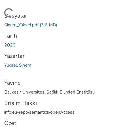
eniyor...
Dosyalar
Sinem_Yüksel.pdf
(3.6 MB)
Tarih
2020
Yazarlar
Yüksel, Sinem
Yayıncı
Balıkesir Üniversitesi Sağlık Bilimleri Enstitüsü
Erişim Hakkı
info:eu-repo/semantics/openAccess
Özet