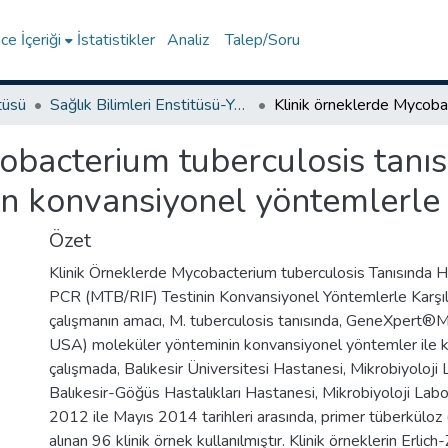
e İçeriği
İstatistikler
Analiz
Talep/Soru
tüsü
Sağlık Bilimleri Enstitüsü-Yüksek Lisans Tezleri
bacterium tuberculosis tanısın
n konvansiyonel yöntemlerle k
Özet
Klinik Örneklerde Mycobacterium tuberculosis Tanısında Hı
PCR (MTB/RIF) Testinin Konvansiyonel Yöntemlerle Karşıl
çalışmanın amacı, M. tuberculosis tanısında, GeneXpert®
USA) moleküler yönteminin konvansiyonel yöntemler ile kar
çalışmada, Balıkesir Üniversitesi Hastanesi, Mikrobiyoloji 
Balıkesir-Göğüs Hastalıkları Hastanesi, Mikrobiyoloji Labor
2012 ile Mayıs 2014 tarihleri arasında, primer tüberküloz 
alınan 96 klinik örnek kullanılmıştır. Klinik örneklerin Erli