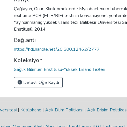
Çağlayan, Onur. Klinik örneklerde Mycobacterium tuberculosi
real time PCR (MTB/RIF) testinin konvansiyonel yöntemlerl
Yayınlanmamış yüksek lisans tezi. Balıkesir Üniversitesi Sağ
Enstitüsü, 2014.
Bağlantı
https://hdl.handle.net/20.500.12462/2777
Koleksiyon
Sağlık Bilimleri Enstitüsü-Yüksek Lisans Tezleri
Detaylı Öğe Kaydı
versitesi
|
Kütüphane
|
Açık Bilim Politikası
|
Açık Erişim Politikas
eative Commons Alıntı-Gayri Ticari-Türetilemez 4.0 Uluslararası L