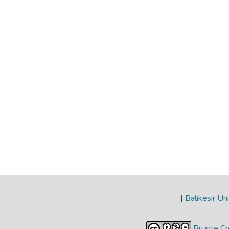
|
Balıkesir Üni
Bu site Cr