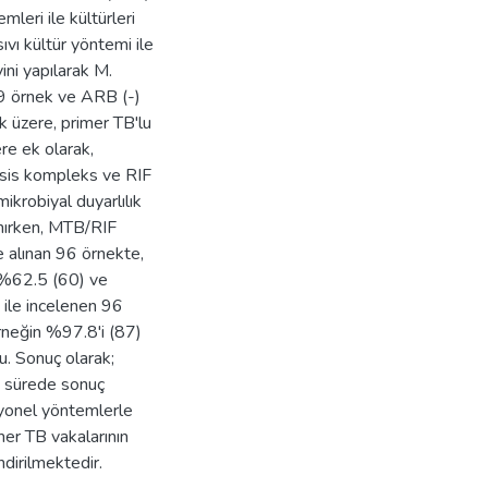
leri ile kültürleri
ıvı kültür yöntemi ile
yini yapılarak M.
9 örnek ve ARB (-)
k üzere, primer TB'lu
re ek olarak,
osis kompleks ve RIF
ikrobiyal duyarlılık
anırken, MTB/RIF
 alınan 96 örnekte,
a %62.5 (60) ve
 ile incelenen 96
rneğin %97.8'i (87)
u. Sonuç olarak;
 sürede sonuç
iyonel yöntemlerle
mer TB vakalarının
dirilmektedir.