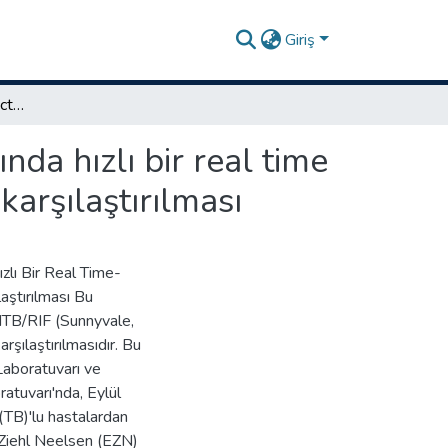
Giriş
Klinik örneklerde Mycobacterium tuberculosis tanısında hızlı bir real time PCR (MTB/RIF) testinin konvansiyonel yöntemlerle karşılaştırılması
da hızlı bir real time
arşılaştırılması
zlı Bir Real Time-
aştırılması Bu
MTB/RIF (Sunnyvale,
şılaştırılmasıdır. Bu
Laboratuvarı ve
atuvarı'nda, Eylül
(TB)'lu hastalardan
ch-Ziehl Neelsen (EZN)