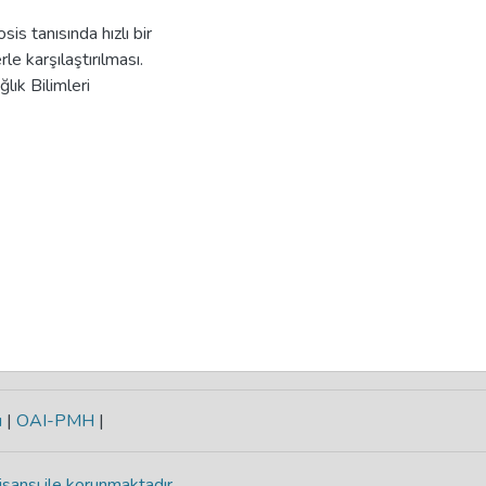
s tanısında hızlı bir
e karşılaştırılması.
lık Bilimleri
ı
|
OAI-PMH
|
isansı ile korunmaktadır
.