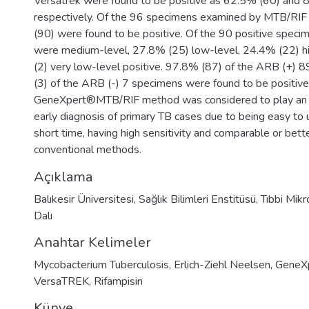
Versatrek were found to be positive as 62.5% (60) and 
respectively. Of the 96 specimens examined by MTB/RI
(90) were found to be positive. Of the 90 positive spec
were medium-level, 27.8% (25) low-level, 24.4% (22) h
(2) very low-level positive. 97.8% (87) of the ARB (+)
(3) of the ARB (-) 7 specimens were found to be positive.
GeneXpert®MTB/RIF method was considered to play an i
early diagnosis of primary TB cases due to being easy to 
short time, having high sensitivity and comparable or bett
conventional methods.
Açıklama
Balıkesir Üniversitesi, Sağlık Bilimleri Enstitüsü, Tıbbi Mik
Dalı
Anahtar Kelimeler
Mycobacterium Tuberculosis
,
Erlich-Ziehl Neelsen
,
GeneX
VersaTREK
,
Rifampisin
Künye