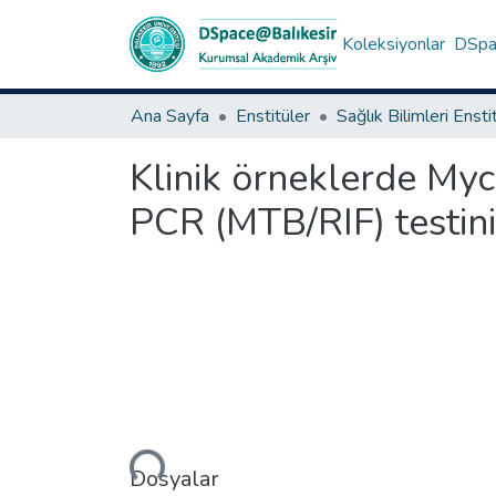
Koleksiyonlar
DSpac
Ana Sayfa
Enstitüler
Sağlık Bilimleri Ensti
Klinik örneklerde Myco
PCR (MTB/RIF) testini
Yükleniyor...
Dosyalar