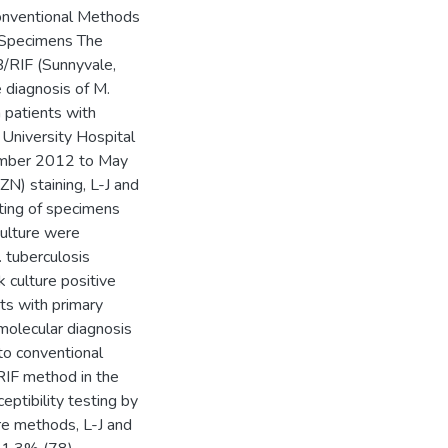
onventional Methods
l Specimens The
/RIF (Sunnyvale,
 diagnosis of M.
 patients with
 University Hospital
tember 2012 to May
N) staining, L-J and
sting of specimens
culture were
 tuberculosis
culture positive
ts with primary
olecular diagnosis
to conventional
RIF method in the
ptibility testing by
re methods, L-J and