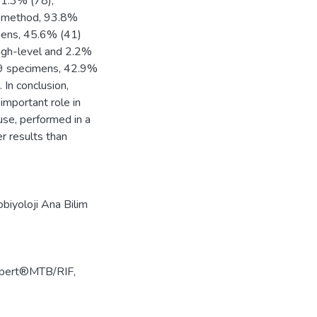
81.3% (78),
F method, 93.8%
imens, 45.6% (41)
igh-level and 2.2%
 89 specimens, 42.9%
 In conclusion,
mportant role in
use, performed in a
er results than
robiyoloji Ana Bilim
pert®MTB/RIF
,