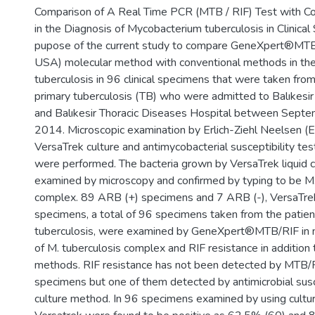
Comparison of A Real Time PCR (MTB / RIF) Test with C
in the Diagnosis of Mycobacterium tuberculosis in Clinica
pupose of the current study to compare GeneXpert®MTB
USA) molecular method with conventional methods in the
tuberculosis in 96 clinical specimens that were taken from
primary tuberculosis (TB) who were admitted to Balıkesir
and Balıkesir Thoracic Diseases Hospital between Sep
2014. Microscopic examination by Erlich-Ziehl Neelsen (EZ
VersaTrek culture and antimycobacterial susceptibility te
were performed. The bacteria grown by VersaTrek liquid 
examined by microscopy and confirmed by typing to be M.
complex. 89 ARB (+) specimens and 7 ARB (-), VersaTrek 
specimens, a total of 96 specimens taken from the patien
tuberculosis, were examined by GeneXpert®MTB/RIF in m
of M. tuberculosis complex and RIF resistance in addition 
methods. RIF resistance has not been detected by MTB/
specimens but one of them detected by antimicrobial susce
culture method. In 96 specimens examined by using cultu