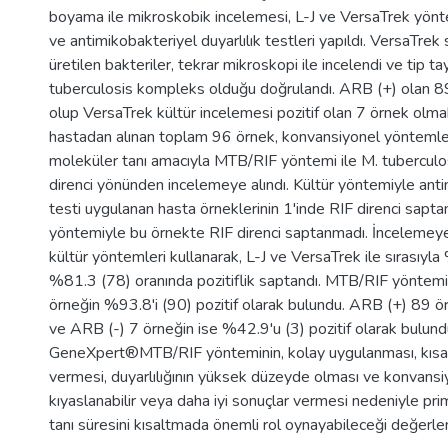
boyama ile mikroskobik incelemesi, L-J ve VersaTrek yöntem
ve antimikobakteriyel duyarlılık testleri yapıldı. VersaTrek s
üretilen bakteriler, tekrar mikroskopi ile incelendi ve tip ta
tuberculosis kompleks olduğu doğrulandı. ARB (+) olan 8
olup VersaTrek kültür incelemesi pozitif olan 7 örnek olma
hastadan alınan toplam 96 örnek, konvansiyonel yöntemle
moleküler tanı amacıyla MTB/RIF yöntemi ile M. tubercul
direnci yönünden incelemeye alındı. Kültür yöntemiyle antim
testi uygulanan hasta örneklerinin 1'inde RIF direnci sapt
yöntemiyle bu örnekte RIF direnci saptanmadı. İncelemeye
kültür yöntemleri kullanarak, L-J ve VersaTrek ile sırasıyl
%81.3 (78) oranında pozitiflik saptandı. MTB/RIF yöntemi
örneğin %93.8'i (90) pozitif olarak bulundu. ARB (+) 89 ö
ve ARB (-) 7 örneğin ise %42.9'u (3) pozitif olarak bulund
GeneXpert®MTB/RIF yönteminin, kolay uygulanması, kısa
vermesi, duyarlılığının yüksek düzeyde olması ve konvans
kıyaslanabilir veya daha iyi sonuçlar vermesi nedeniyle pri
tanı süresini kısaltmada önemli rol oynayabileceği değerlen