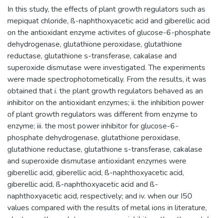
In this study, the effects of plant growth regulators such as
mepiquat chloride, ß-naphthoxyacetic acid and giberellic acid
on the antioxidant enzyme activites of glucose-6-phosphate
dehydrogenase, glutathione peroxidase, glutathione
reductase, glutathione s-transferase, cakalase and
superoxide dismutase were investigated. The experiments
were made spectrophotometically. From the results, it was
obtained that i. the plant growth regulators behaved as an
inhibitor on the antioxidant enzymes; ii. the inhibition power
of plant growth regulators was different from enzyme to
enzyme; iii. the most power inhibitor for glucose-6-
phosphate dehydrogenase, glutathione peroxidase,
glutathione reductase, glutathione s-transferase, cakalase
and superoxide dismutase antioxidant enzymes were
giberellic acid, giberellic acid, ß-naphthoxyacetic acid,
giberellic acid, ß-naphthoxyacetic acid and ß-
naphthoxyacetic acid, respectively; and iv. when our I50
values compared with the results of metal ions in literature,