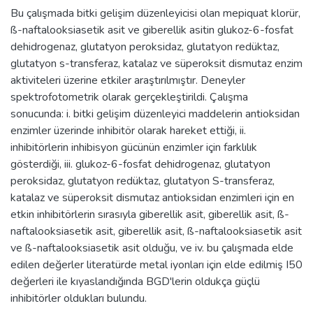
Bu çalışmada bitki gelişim düzenleyicisi olan mepiquat klorür,
ß-naftalooksiasetik asit ve giberellik asitin glukoz-6-fosfat
dehidrogenaz, glutatyon peroksidaz, glutatyon redüktaz,
glutatyon s-transferaz, katalaz ve süperoksit dismutaz enzim
aktiviteleri üzerine etkiler araştırılmıştır. Deneyler
spektrofotometrik olarak gerçekleştirildi. Çalışma
sonucunda: i. bitki gelişim düzenleyici maddelerin antioksidan
enzimler üzerinde inhibitör olarak hareket ettiği, ii.
inhibitörlerin inhibisyon gücünün enzimler için farklılık
gösterdiği, iii. glukoz-6-fosfat dehidrogenaz, glutatyon
peroksidaz, glutatyon redüktaz, glutatyon S-transferaz,
katalaz ve süperoksit dismutaz antioksidan enzimleri için en
etkin inhibitörlerin sırasıyla giberellik asit, giberellik asit, ß-
naftalooksiasetik asit, giberellik asit, ß-naftalooksiasetik asit
ve ß-naftalooksiasetik asit olduğu, ve iv. bu çalışmada elde
edilen değerler literatürde metal iyonları için elde edilmiş I50
değerleri ile kıyaslandığında BGD'lerin oldukça güçlü
inhibitörler oldukları bulundu.