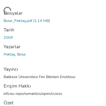
niyor...
Dosyalar
İlknur_Pektaş.pdf
(1.14 MB)
Tarih
2009
Yazarlar
Pektaş, İlknur
Yayıncı
Balıkesir Üniversitesi Fen Bilimleri Enstitüsü
Erişim Hakkı
info:eu-repo/semantics/openAccess
Özet