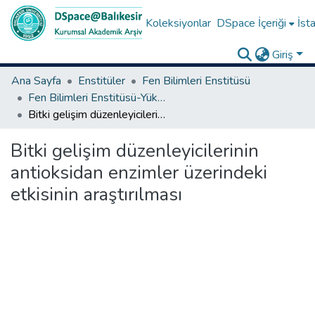
Koleksiyonlar
DSpace İçeriği
İsta
Giriş
Ana Sayfa
Enstitüler
Fen Bilimleri Enstitüsü
Fen Bilimleri Enstitüsü-Yüksek Lisans Tezleri
Bitki gelişim düzenleyicilerinin antioksidan enzimler üzerindeki etkisinin araştırılması
Bitki gelişim düzenleyicilerinin
antioksidan enzimler üzerindeki
etkisinin araştırılması