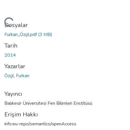
kleniyor...
Dosyalar
Furkan_Özçil.pdf
(3 MB)
Tarih
2014
Yazarlar
Özçil, Furkan
Yayıncı
Balıkesir Üniversitesi Fen Bilimleri Enstitüsü
Erişim Hakkı
info:eu-repo/semantics/openAccess