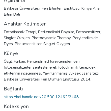
Açıklama
Balıkesir Üniversitesi, Fen Bilimleri Enstitüsü, Kimya Ana
Bilim Dalı
Anahtar Kelimeler
Fotodinamik Terapi
,
Perilendiimid Boyalar
,
Fotosensitizer
,
Singlet Oksijen
,
Photodynamic Therapy
,
Perylendiimide
Dyes
,
Photosensitizer
,
Singlet Oxygen
Künye
Özçil, Furkan. Perilendiimid türevlerinden yeni
fotosensitizerler sentezlenerek fotodinamik terapideki
etkilerinin incelenmesi. Yayınlanmamış yüksek lisans tezi.
Balıkesir Üniversitesi Fen Bilimleri Enstitüsü, 2014.
Bağlantı
https://hdl.handle.net/20.500.12462/2468
Koleksiyon