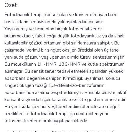
Özet
Fotodinamik terapi, kanser olan ve kanser olmayan bazı
hastalıkların tedavisindeki yaklaşımlardan birisidir.
Yayınlanmış ve ticari olan birçok fotosensitizerler
bulunmaktadır, fakat çoğu düşük fotodayanıklılık ya da sınırlı
kullanılabilir çözücü ortamları gibi sınırlamalara sahiptir. Bu
çalışmada, verimli bir singlet oksijen üreticisi olan üç tane
yeni suda çözünür yeşil perilen diimid türevi sentezlenmiştir.
Bu moleküllerin 1H-NMR, 13C-NMR ve kütle spektrumları
alınmıştır. Bu sensitizerler tedavi etmeleri açısından yüksek
absorbans değerine sahiptir. Kırmızı ışık uyarılması sonucu
singlet oksijen tuzağı 1,3-difenil-izo-benzofuranın
absorbansında azalma tespit edilmiştir. Bununla birlikte, aktif
konsantrasyonda hiçbir karanlık toksisite göstermemektedir.
Bu yeni suda çözünür yeşil perilendiimidler dikkate değer
özellikleri ile fotodinamik terapi için ümit edilen yeni
fotosensitizerler olarak uygulanacaklardır.