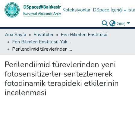
Koleksiyonlar
DSpace İçeriği
İsta
Giriş
Ana Sayfa
Enstitüler
Fen Bilimleri Enstitüsü
Fen Bilimleri Enstitüsü-Yüksek Lisans Tezleri
Perilendiimid türevlerinden yeni fotosensitizerler sentezlenerek fotodinamik terapideki etkilerinin incelenmesi
Perilendiimid türevlerinden yeni
fotosensitizerler sentezlenerek
fotodinamik terapideki etkilerinin
incelenmesi