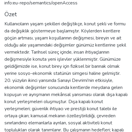
info:eu-repo/semantics/openAccess
Özet
Kullanıcıların yaşam şekilleri değiştikçe, konut şekli ve formu
da değişiklik göstermeye başlamıştır. Köylerden kentlere
göçün artması, yaşam koşullarının değişmesi, bireyin ve ait
olduğu aile yaşamındaki değişimler günümüz kentlerine şekil
vermektedir. Tarihsel süreç içinde, insan ihtiyaçlarının
değişmesiyle konuta yeni işlevler yüklenmiştir. Günümüze
geldiğimizde ise, konut birey için fiziksel bir barınak olmak
yerine sosyo-ekonomik statünün simgesi haline gelmiştir.
20. yüzyılın ikinci yarısında Sanayi Devrimi'nin etkisiyle,
ekonomik değişimler sonucunda kentlerde meydana gelen
kopuşun ve ayrışmanın mekânsal yansıması olarak dışa kapalı
konut yerleşmeleri oluşmuştur. Dışa kapalı konut
yerleşmeleri; güvenlik ihtiyacı ve prestijli konut talebi ile
ortaya çıkan; kamusal mekanın özelleştirildiği, çevreden
sınırlandırıcı elemanlarla ayrılan, sosyal aktiviteli konut
toplulukları olarak tanımlanır. Bu çalışmanın hedefleri; kapalı