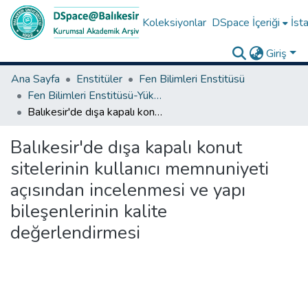
Koleksiyonlar
DSpace İçeriği
İsta
Giriş
Ana Sayfa
Enstitüler
Fen Bilimleri Enstitüsü
Fen Bilimleri Enstitüsü-Yüksek Lisans Tezleri
Balıkesir'de dışa kapalı konut sitelerinin kullanıcı memnuniyeti açısından incelenmesi ve yapı bileşenlerinin kalite değerlendirmesi
Balıkesir'de dışa kapalı konut
sitelerinin kullanıcı memnuniyeti
açısından incelenmesi ve yapı
bileşenlerinin kalite
değerlendirmesi