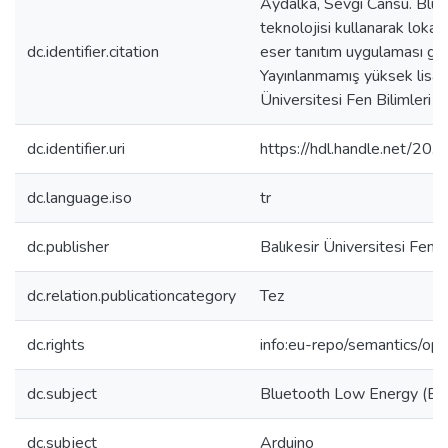
Aydalka, Sevgi Cansu. Blu
teknolojisi kullanarak lok
dc.identifier.citation
eser tanıtım uygulaması ger
Yayınlanmamış yüksek lisans
Üniversitesi Fen Bilimleri 
dc.identifier.uri
https://hdl.handle.net/2
dc.language.iso
tr
dc.publisher
Balıkesir Üniversitesi Fen B
dc.relation.publicationcategory
Tez
dc.rights
info:eu-repo/semantics/op
dc.subject
Bluetooth Low Energy (BL
dc.subject
Arduino