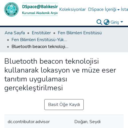
Koleksiyonlar
DSpace İçeriği
İsta
Giriş
Ana Sayfa
Enstitüler
Fen Bilimleri Enstitüsü
Fen Bilimleri Enstitüsü-Yüksek Lisans Tezleri
Bluetooth beacon teknolojisi kullanarak lokasyon ve müze eser tanıtım uygulaması gerçekleştirilmesi
Bluetooth beacon teknolojisi
kullanarak lokasyon ve müze eser
tanıtım uygulaması
gerçekleştirilmesi
Basit Öğe Kaydı
dc.contributor.advisor
Doğan, Seydi