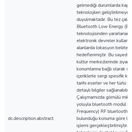
gelmediği durumlarda kapal
teknolojileri geliştirilmeye i
duyulmaktadır. Bu tez çalı
Bluetooth Low Energy (BL
teknolojisinden yararlanar
elektronik devreler kullanıl
alanlarda lokasyon belirlem
hedeflenmiştir. Bu sayede 
kültür merkezlerinde ziyaret
konumlarına bağlı olarak se
içeriklerle sergi spesifik ko
tarihi eserler ve her türlü ü
detaylı bilgiler sağlanabilm
Çalışmamızda gömülü mikro
yoluyla bluetooth modül üz
Frequency) RF bluetooth b
dc.description.abstract
bulunduğu konuma göre lok
işlemi gerçekleştirilmiştir.