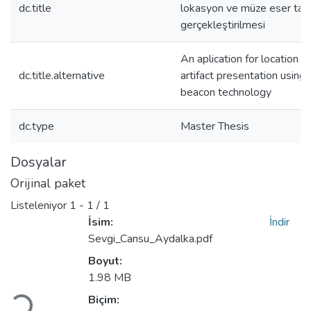
dc.title
lokasyon ve müze eser tan
gerçekleştirilmesi
An aplication for location
dc.title.alternative
artifact presentation using
beacon technology
dc.type
Master Thesis
Dosyalar
Orijinal paket
Listeleniyor
1 - 1 / 1
İsim:
İndir
Sevgi_Cansu_Aydalka.pdf
Boyut:
1.98 MB
Yükleniyor...
Biçim: