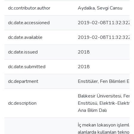
dc.contributor.author
Aydalka, Sevgi Cansu
dc.date.accessioned
2019-02-08T11:32:32Z
dc.date.available
2019-02-08T11:32:32Z
dc.date.issued
2018
dc.date.submitted
2018
dc.department
Enstitüler, Fen Bilimleri En
Balıkesir Üniversitesi, Fen B
dc.description
Enstitüsü, Elektrik-Elektro
Ana Bilim Dalı
İç mekan lokasyon işlemler
alanlarda kullanılan teknoloj