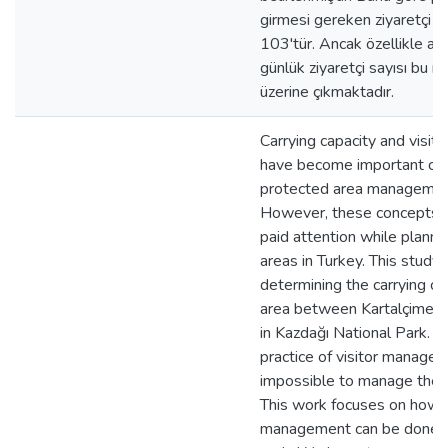
girmesi gereken ziyaretçi 
103'tür. Ancak özellikle ağ
günlük ziyaretçi sayısı bu r
üzerine çıkmaktadır.
Carrying capacity and visi
have become important con
protected area management
However, these concepts 
paid attention while planni
areas in Turkey. This study 
determining the carrying ca
area between Kartalçimen 
in Kazdağı National Park. W
practice of visitor manageme
impossible to manage the p
This work focuses on how b
management can be done in