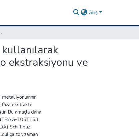
Giriş
lebilen sıvı yağlardan bakır, demir, nikel ve çinko ekstraksiyonu ve faas ile tayini
 kullanılarak
nko ekstraksiyonu ve
I) metal iyonlarının
 faza ekstrakte
iştir. Bu amaçla daha
lan (TBAG-105T153
DA) Schiff baz
 oldukça zor, zaman