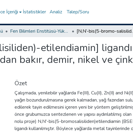
e İçeriği
İstatistikler
Analiz
Talep/Soru
sü
Fen Bilimleri Enstitüsü-Yüksek Lisans Tezleri
[N,N’-bis(5-bromo-salisiliden)-etilendiamin] ligandı kullanılarak yeni
siliden)-etilendiamin] ligandı
rdan bakır, demir, nikel ve çi
Özet
Çalışmada, yenilebilir yağlarda Fe(III), Cu(II), Zn(II) and Ni(I
yağın bozundurulmasına gerek kalmadan, yağ fazından sulu
edilerek tayin edilmesini içeren yeni bir yöntem geliştirilm
önce grubumuzca sentezlenen ve yapısı aydınlatılmış o
nolu proje) N,N'-bis(5-bromosalisiliden)etilendiamin (BSE
ligandı kullanılmıştır. Böylece yağlarda metal tayinlerinde