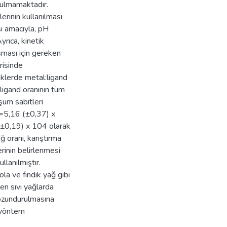
yulmamaktadır.
erinin kullanılması
sı amacıyla, pH
rıca, kinetik
ması için gereken
risinde
iklerde metal:ligand
ligand oranının tüm
şum sabitleri
5,16 (±0,37) x
0,19) x 104 olarak
ğ oranı, karıştırma
rinin belirlenmesi
lanılmıştır.
ola ve fındık yağ gibi
en sıvı yağlarda
bozundurulmasına
r yöntem