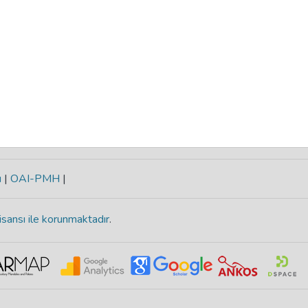
ı
|
OAI-PMH
|
isansı ile korunmaktadır
.