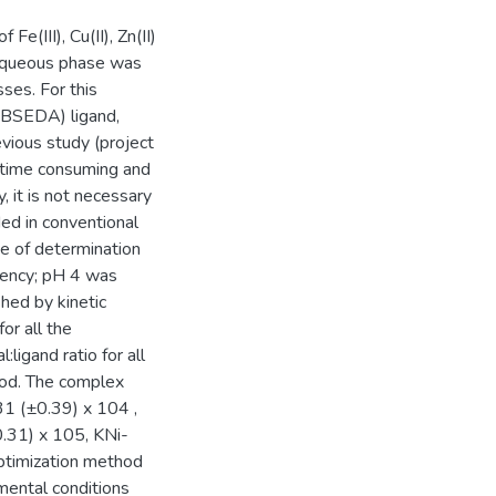
e(III), Cu(II), Zn(II)
e aqueous phase was
ses. For this
(BSEDA) ligand,
evious study (project
 time consuming and
, it is not necessary
ed in conventional
e of determination
ciency; pH 4 was
shed by kinetic
or all the
ligand ratio for all
od. The complex
1 (±0.39) x 104 ,
31) x 105, KNi-
ptimization method
mental conditions