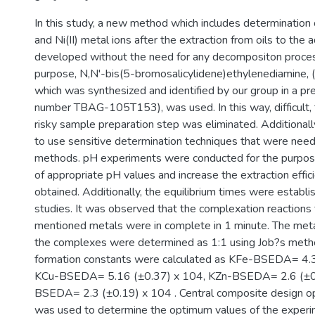
In this study, a new method which includes determination of F
and Ni(II) metal ions after the extraction from oils to th
developed without the need for any decompositon proces
purpose, N,N'-bis(5-bromosalicylidene)ethylenediamine, 
which was synthesized and identified by our group in a pr
number TBAG-105T153), was used. In this way, difficult,
risky sample preparation step was eliminated. Additionally
to use sensitive determination techniques that were need
methods. pH experiments were conducted for the purpos
of appropriate pH values and increase the extraction effi
obtained. Additionally, the equilibrium times were establi
studies. It was observed that the complexation reactions f
mentioned metals were in complete in 1 minute. The metal:
the complexes were determined as 1:1 using Job?s meth
formation constants were calculated as KFe-BSEDA= 4.3
KCu-BSEDA= 5.16 (±0.37) x 104, KZn-BSEDA= 2.6 (±0.
BSEDA= 2.3 (±0.19) x 104 . Central composite design o
was used to determine the optimum values of the experi