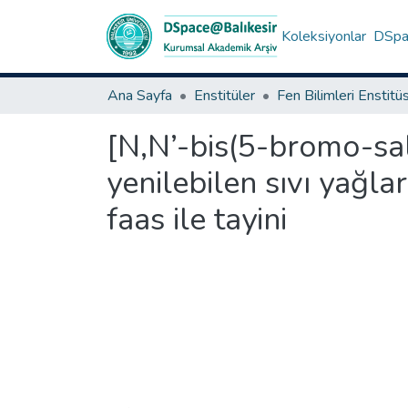
Koleksiyonlar
DSpac
Ana Sayfa
Enstitüler
Fen Bilimleri Enstitü
[N,N’-bis(5-bromo-sali
yenilebilen sıvı yağla
faas ile tayini