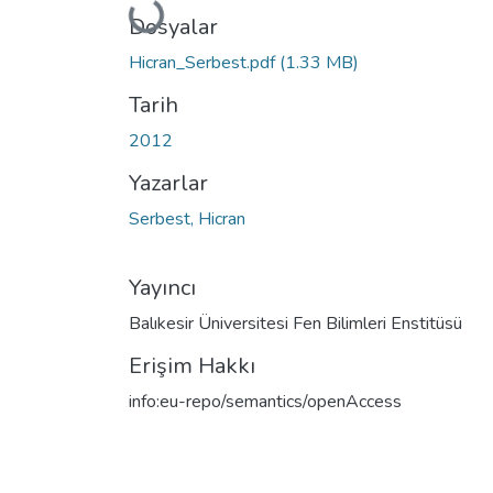
Yükleniyor...
Dosyalar
Hicran_Serbest.pdf
(1.33 MB)
Tarih
2012
Yazarlar
Serbest, Hicran
Yayıncı
Balıkesir Üniversitesi Fen Bilimleri Enstitüsü
Erişim Hakkı
info:eu-repo/semantics/openAccess