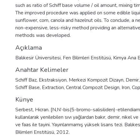
such as ratio of Schiff base volume / oil amount, mixing t
The improved procedure was applied on some edible liquid 
sunflower, corn, canola and hazelnut oils. To conclude, a n
non-expensive, less-risky method providing an alternative
methods was developed.
Açıklama
Balıkesir Üniversitesi, Fen Bilimleri Enstitüsü, Kimya Ana B
Anahtar Kelimeler
Schiff Baz
,
Ekstraksiyon
,
Merkezi Kompozit Dizayn
,
Demir
Schiff Base
,
Extraction
,
Central Compozit Design
,
Iron
,
Cop
Künye
Serbest, Hicran. [N,N’-bis(5-bromo-salisiliden)-etilendiami
kullanılarak yenilebilen sıvı yağlardan bakır, demir, nikel v
ve faas ile tayini. Yayınlanmamış yüksek lisans tezi. Balıke
Bilimleri Enstitüsü, 2012.