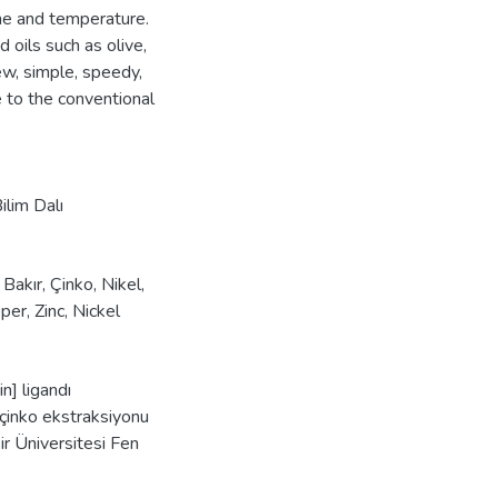
ime and temperature.
oils such as olive,
ew, simple, speedy,
 to the conventional
ilim Dalı
,
Bakır
,
Çinko
,
Nikel
,
per
,
Zinc
,
Nickel
n] ligandı
e çinko ekstraksiyonu
sir Üniversitesi Fen