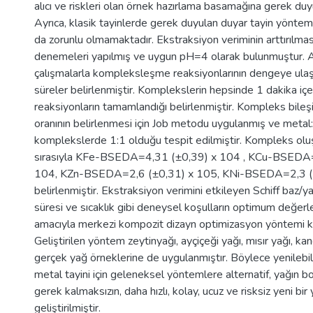
alıcı ve riskleri olan örnek hazırlama basamağına gerek du
Ayrıca, klasik tayinlerde gerek duyulan duyar tayin yönteml
da zorunlu olmamaktadır. Ekstraksiyon veriminin arttırılma
denemeleri yapılmış ve uygun pH=4 olarak bulunmuştur. Ay
çalışmalarla kompleksleşme reaksiyonlarının dengeye ulaş
süreler belirlenmiştir. Komplekslerin hepsinde 1 dakika içe
reaksiyonların tamamlandığı belirlenmiştir. Kompleks bileş
oranının belirlenmesi için Job metodu uygulanmış ve metal:
komplekslerde 1:1 olduğu tespit edilmiştir. Kompleks olu
sırasıyla KFe-BSEDA=4,31 (±0,39) x 104 , KCu-BSEDA=
104, KZn-BSEDA=2,6 (±0,31) x 105, KNi-BSEDA=2,3 (±
belirlenmiştir. Ekstraksiyon verimini etkileyen Schiff baz/ya
süresi ve sıcaklık gibi deneysel koşulların optimum değerle
amacıyla merkezi kompozit dizayn optimizasyon yöntemi kul
Geliştirilen yöntem zeytinyağı, ayçiçeği yağı, mısır yağı, kan
gerçek yağ örneklerine de uygulanmıştır. Böylece yenilebil
metal tayini için geleneksel yöntemlere alternatif, yağın 
gerek kalmaksızın, daha hızlı, kolay, ucuz ve risksiz yeni bi
geliştirilmiştir.