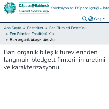
Koleksiyonlar
DSpace İçeriği
İsta
Giriş
Ana Sayfa
Enstitüler
Fen Bilimleri Enstitüsü
Fen Bilimleri Enstitüsü-Yüksek Lisans Tezleri
Bazı organik bileşik türevlerinden langmuir-blodgett fimlerinin üretimi ve karakterizasyonu
Bazı organik bileşik türevlerinden
langmuir-blodgett fimlerinin üretimi
ve karakterizasyonu