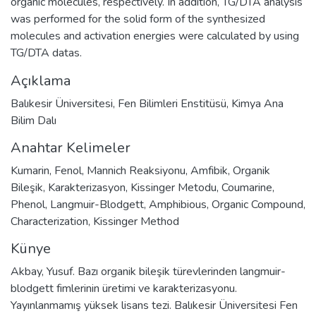
organic molecules, respectively. In addition, TG/DTA analysis
was performed for the solid form of the synthesized
molecules and activation energies were calculated by using
TG/DTA datas.
Açıklama
Balıkesir Üniversitesi, Fen Bilimleri Enstitüsü, Kimya Ana
Bilim Dalı
Anahtar Kelimeler
Kumarin
,
Fenol
,
Mannich Reaksiyonu
,
Amfibik
,
Organik
Bileşik
,
Karakterizasyon
,
Kissinger Metodu
,
Coumarine
,
Phenol
,
Langmuir-Blodgett
,
Amphibious
,
Organic Compound
,
Characterization
,
Kissinger Method
Künye
Akbay, Yusuf. Bazı organik bileşik türevlerinden langmuir-
blodgett fimlerinin üretimi ve karakterizasyonu.
Yayınlanmamış yüksek lisans tezi. Balıkesir Üniversitesi Fen