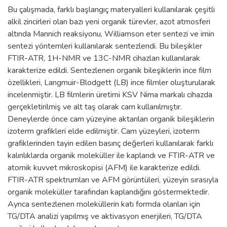
Bu çalışmada, farklı başlangıç materyalleri kullanılarak çeşitli
alkil zincirleri olan bazı yeni organik türevler, azot atmosferi
altında Mannich reaksiyonu, Williamson eter sentezi ve imin
sentezi yöntemleri kullanılarak sentezlendi. Bu bileşikler
FTIR-ATR, 1H-NMR ve 13C-NMR cihazları kullanılarak
karakterize edildi. Sentezlenen organik bileşiklerin ince film
özellikleri, Langmuir-Blodgett (LB) ince filmler oluşturularak
incelenmiştir. LB filmlerin üretimi KSV Nima markalı cihazda
gerçekletirilmiş ve alt taş olarak cam kullanılmıştır.
Deneylerde önce cam yüzeyine aktarılan organik bileşiklerin
izoterm grafikleri elde edilmiştir. Cam yüzeyleri, izoterm
grafiklerinden tayin edilen basınç değerleri kullanılarak farklı
kalınlıklarda organik moleküller ile kaplandı ve FTIR-ATR ve
atomik kuvvet mikroskopisi (AFM) ile karakterize edildi.
FTIR-ATR spektrumları ve AFM görüntüleri, yüzeyin sırasıyla
organik moleküller tarafından kaplandığını göstermektedir.
Ayrıca sentezlenen moleküllerin katı formda olanları için
TG/DTA analizi yapılmış ve aktivasyon enerjileri, TG/DTA