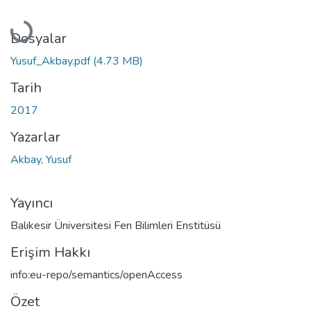
Yükleniyor...
Dosyalar
Yusuf_Akbay.pdf
(4.73 MB)
Tarih
2017
Yazarlar
Akbay, Yusuf
Yayıncı
Balıkesir Üniversitesi Fen Bilimleri Enstitüsü
Erişim Hakkı
info:eu-repo/semantics/openAccess
Özet