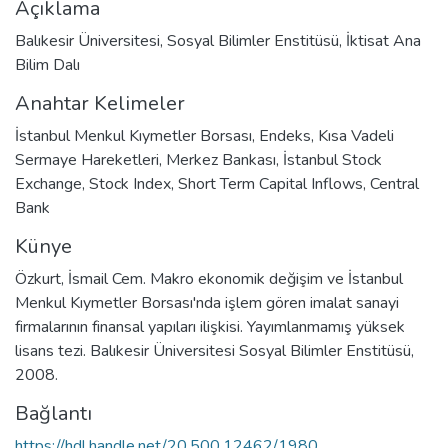
Açıklama
Balıkesir Üniversitesi, Sosyal Bilimler Enstitüsü, İktisat Ana
Bilim Dalı
Anahtar Kelimeler
İstanbul Menkul Kıymetler Borsası
,
Endeks
,
Kısa Vadeli
Sermaye Hareketleri
,
Merkez Bankası
,
İstanbul Stock
Exchange
,
Stock Index
,
Short Term Capital Inflows
,
Central
Bank
Künye
Özkurt, İsmail Cem. Makro ekonomik değişim ve İstanbul
Menkul Kıymetler Borsası'nda işlem gören imalat sanayi
firmalarının finansal yapıları ilişkisi. Yayımlanmamış yüksek
lisans tezi. Balıkesir Üniversitesi Sosyal Bilimler Enstitüsü,
2008.
Bağlantı
https://hdl.handle.net/20.500.12462/1980