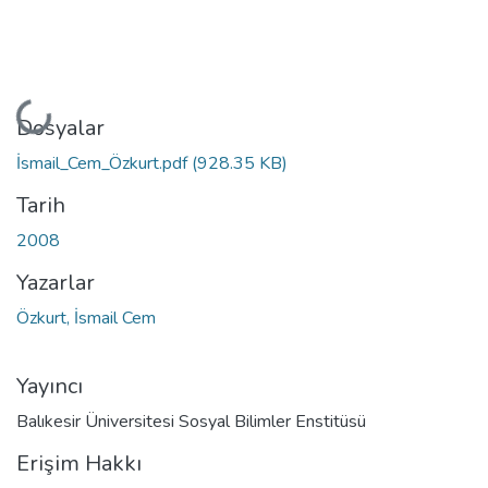
Yükleniyor...
Dosyalar
İsmail_Cem_Özkurt.pdf
(928.35 KB)
Tarih
2008
Yazarlar
Özkurt, İsmail Cem
Yayıncı
Balıkesir Üniversitesi Sosyal Bilimler Enstitüsü
Erişim Hakkı