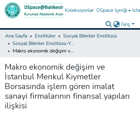
Koleksiyonlar
DSpace İçeriği
İsta
Giriş
Ana Sayfa
Enstitüler
Sosyal Bilimler Enstitüsü
Sosyal Bilimler Enstitüsü-Yüksek Lisans Tezleri
Makro ekonomik değişim ve İstanbul Menkul Kıymetler Borsasında işlem gören imalat sanayi firmalarının finansal yapıları ilişkisi
Makro ekonomik değişim ve
İstanbul Menkul Kıymetler
Borsasında işlem gören imalat
sanayi firmalarının finansal yapıları
ilişkisi