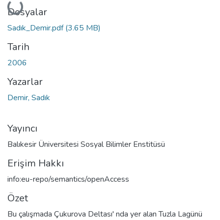
Yükleniyor...
Dosyalar
Sadık_Demir.pdf
(3.65 MB)
Tarih
2006
Yazarlar
Demir, Sadık
Yayıncı
Balıkesir Üniversitesi Sosyal Bilimler Enstitüsü
Erişim Hakkı
info:eu-repo/semantics/openAccess
Özet
Bu çalışmada Çukurova Deltası' nda yer alan Tuzla Lagünü