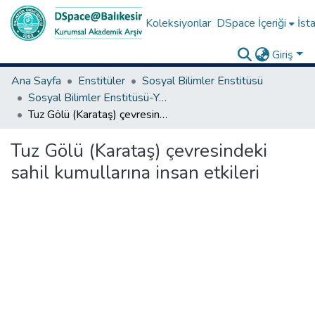
Koleksiyonlar
DSpace İçeriği
İsta
Giriş
Ana Sayfa
Enstitüler
Sosyal Bilimler Enstitüsü
Sosyal Bilimler Enstitüsü-Yüksek Lisans Tezleri
Tuz Gölü (Karataş) çevresindeki sahil kumullarına insan etkileri
Tuz Gölü (Karataş) çevresindeki
sahil kumullarına insan etkileri