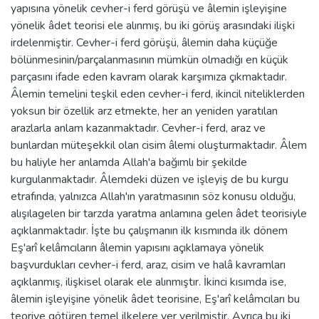
yapısına yönelik cevher-i ferd görüşü ve âlemin işleyişine
yönelik âdet teorisi ele alınmış, bu iki görüş arasındaki ilişki
irdelenmiştir. Cevher-i ferd görüşü, âlemin daha küçüğe
bölünmesinin/parçalanmasının mümkün olmadığı en küçük
parçasını ifade eden kavram olarak karşımıza çıkmaktadır.
Âlemin temelini teşkil eden cevher-i ferd, ikincil niteliklerden
yoksun bir özellik arz etmekte, her an yeniden yaratılan
arazlarla anlam kazanmaktadır. Cevher-i ferd, araz ve
bunlardan müteşekkil olan cisim âlemi oluşturmaktadır. Âlem
bu haliyle her anlamda Allah'a bağımlı bir şekilde
kurgulanmaktadır. Âlemdeki düzen ve işleyiş de bu kurgu
etrafında, yalnızca Allah'ın yaratmasının söz konusu olduğu,
alışılagelen bir tarzda yaratma anlamına gelen âdet teorisiyle
açıklanmaktadır. İşte bu çalışmanın ilk kısmında ilk dönem
Eş'arî kelâmcıların âlemin yapısını açıklamaya yönelik
başvurdukları cevher-i ferd, araz, cisim ve halâ kavramları
açıklanmış, ilişkisel olarak ele alınmıştır. İkinci kısımda ise,
âlemin işleyişine yönelik âdet teorisine, Eş'arî kelâmcıları bu
teoriye götüren temel ilkelere yer verilmiştir. Ayrıca bu iki