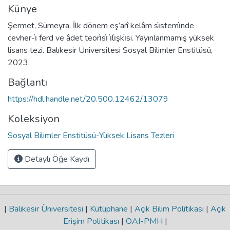
Künye
Şermet, Sümeyra. İlk dönem eş’arî kelâm sı̇stemı̇nde
cevher-ı̇ ferd ve âdet teorı̇sı̇ ı̇lı̇şkı̇si. Yayınlanmamış yüksek
lisans tezi. Balıkesir Üniversitesi Sosyal Bilimler Enstitüsü,
2023.
Bağlantı
https://hdl.handle.net/20.500.12462/13079
Koleksiyon
Sosyal Bilimler Enstitüsü-Yüksek Lisans Tezleri
Detaylı Öğe Kaydı
|
Balıkesir Üniversitesi
|
Kütüphane
|
Açık Bilim Politikası
|
Açık
Erişim Politikası
|
OAI-PMH
|