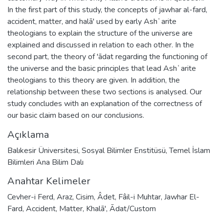
In the first part of this study, the concepts of jawhar al-fard,
accident, matter, and halā' used by early Ashʿarite
theologians to explain the structure of the universe are
explained and discussed in relation to each other. In the
second part, the theory of 'ādat regarding the functioning of
the universe and the basic principles that lead Ashʿarite
theologians to this theory are given. In addition, the
relationship between these two sections is analysed. Our
study concludes with an explanation of the correctness of
our basic claim based on our conclusions.
Açıklama
Balıkesir Üniversitesi, Sosyal Bilimler Enstitüsü, Temel İslam
Bilimleri Ana Bilim Dalı
Anahtar Kelimeler
Cevher-i Ferd
,
Araz
,
Cisim
,
Âdet
,
Fâil-i Muhtar
,
Jawhar El-
Fard
,
Accident
,
Matter
,
Khalā'
,
Ādat/Custom