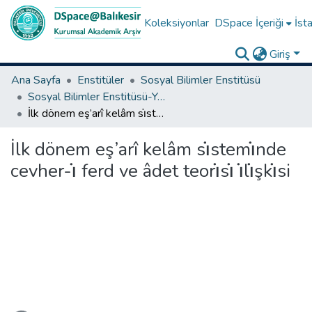
Koleksiyonlar
DSpace İçeriği
İsta
Giriş
Ana Sayfa
Enstitüler
Sosyal Bilimler Enstitüsü
Sosyal Bilimler Enstitüsü-Yüksek Lisans Tezleri
İlk dönem eş’arî kelâm sı̇stemı̇nde cevher-ı̇ ferd ve âdet teorı̇sı̇ ı̇lı̇şkı̇si
İlk dönem eş’arî kelâm sı̇stemı̇nde
cevher-ı̇ ferd ve âdet teorı̇sı̇ ı̇lı̇şkı̇si