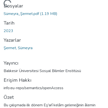
Yükleniyor...
Dosyalar
Sümeyra_Şermet.pdf
(1.19 MB)
Tarih
2023
Yazarlar
Şermet, Sümeyra
Yayıncı
Balıkesir Üniversitesi Sosyal Bilimler Enstitüsü
Erişim Hakkı
info:eu-repo/semantics/openAccess
Özet
Bu çalışmada ilk dönem Eş'arî kelâm geleneğinin âlemin