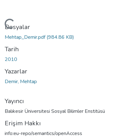
Yükleniyor...
Dosyalar
Mehtap_Demir.pdf
(984.86 KB)
Tarih
2010
Yazarlar
Demir, Mehtap
Yayıncı
Balıkesir Üniversitesi Sosyal Bilimler Enstitüsü
Erişim Hakkı
info:eu-repo/semantics/openAccess