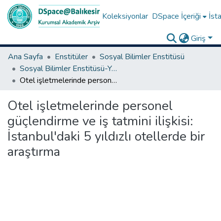
Koleksiyonlar
DSpace İçeriği
İsta
Giriş
Ana Sayfa
Enstitüler
Sosyal Bilimler Enstitüsü
Sosyal Bilimler Enstitüsü-Yüksek Lisans Tezleri
Otel işletmelerinde personel güçlendirme ve iş tatmini ilişkisi: İstanbul'daki 5 yıldızlı otellerde bir araştırma
Otel işletmelerinde personel
güçlendirme ve iş tatmini ilişkisi:
İstanbul'daki 5 yıldızlı otellerde bir
araştırma