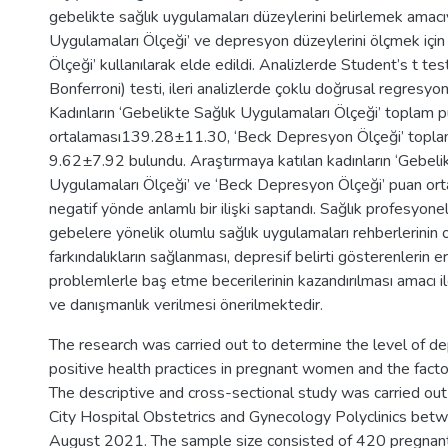
gebelikte sağlık uygulamaları düzeylerini belirlemek amacı
Uygulamaları Ölçeği’ ve depresyon düzeylerini ölçmek içi
Ölçeği’ kullanılarak elde edildi. Analizlerde Student’s t t
Bonferroni) testi, ileri analizlerde çoklu doğrusal regresyon a
Kadınların ‘Gebelikte Sağlık Uygulamaları Ölçeği’ toplam 
ortalaması139.28±11.30, ‘Beck Depresyon Ölçeği’ topla
9.62±7.92 bulundu. Araştırmaya katılan kadınların ‘Gebeli
Uygulamaları Ölçeği’ ve ‘Beck Depresyon Ölçeği’ puan ort
negatif yönde anlamlı bir ilişki saptandı. Sağlık profesyonel
gebelere yönelik olumlu sağlık uygulamaları rehberlerinin o
farkındalıkların sağlanması, depresif belirti gösterenlerin e
problemlerle baş etme becerilerinin kazandırılması amacı il
ve danışmanlık verilmesi önerilmektedir.
The research was carried out to determine the level of d
positive health practices in pregnant women and the facto
The descriptive and cross-sectional study was carried out 
City Hospital Obstetrics and Gynecology Polyclinics bet
August 2021. The sample size consisted of 420 pregn