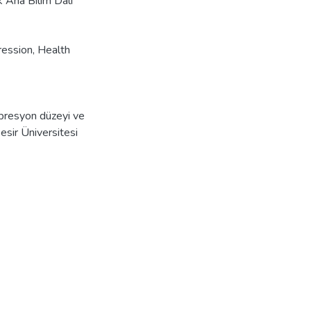
ik Ana Bilim Dalı
ession
,
Health
epresyon düzeyi ve
esir Üniversitesi