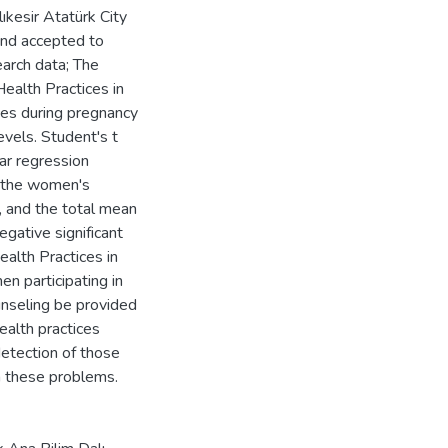
ıkesir Atatürk City
and accepted to
earch data; The
Health Practices in
ces during pregnancy
vels. Student's t
ar regression
f the women's
 and the total mean
gative significant
alth Practices in
n participating in
unseling be provided
ealth practices
detection of those
h these problems.