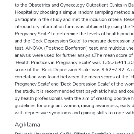
to the Obstetrics and Gynecology Outpatient Clinics in Bal
Hospital by choosing a simple random sampling method 
participate in the study and met the inclusion criteria. Res
introductory information form was obtained by using the '
Pregnancy Scale' to determine the levels of health practi
and the 'Beck Depression Scale' to measure depression le
test, ANOVA (Posthoc: Bonferroni) test, and multiple line
analysis were used for further analysis.The mean score o
'Health Practices in Pregnancy Scale' was 139.28±11.30,
score of the 'Beck Depression Scale' was 9.62±7.92. A ne
correlation was found between the mean scores of the 'He
Pregnancy Scale' and 'Beck Depression Scale' of the wome
the study. It is recommended that psychiatric help and co
by health professionals with the aim of creating positive h
guidelines for pregnant women, raising awareness, early 
with depressive symptoms and gaining skills to cope wit
Açıklama