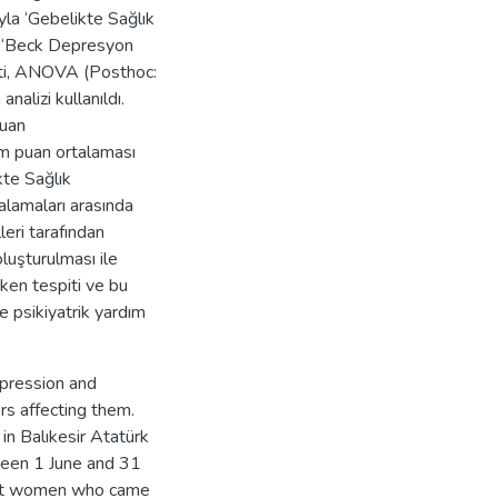
yla ‘Gebelikte Sağlık
n ‘Beck Depresyon
esti, ANOVA (Posthoc:
nalizi kullanıldı.
puan
m puan ortalaması
kte Sağlık
alamaları arasında
leri tarafından
luşturulması ile
rken tespiti ve bu
e psikiyatrik yardım
epression and
rs affecting them.
in Balıkesir Atatürk
ween 1 June and 31
ant women who came