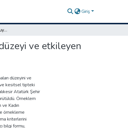
Giriş
Gebelerde olumlu sağlık uygulamaları, depresyon düzeyi ve etkileyen faktörler
üzeyi ve etkileyen
ları düzeyini ve
ve kesitsel tipteki
lıkesir Atatürk Şehir
ürütüldü. Örneklem
m ve Kadın
ele örnekleme
a kriterlerini
ı bilgi formu,