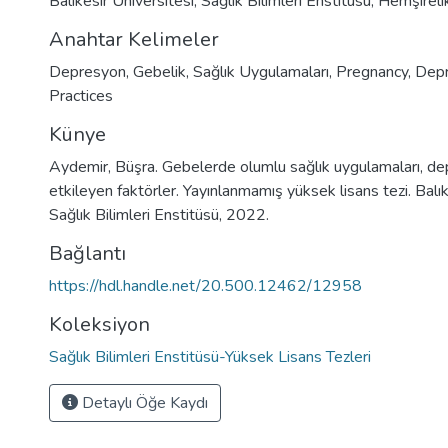
Balıkesir Üniversitesi, Sağlık Bilimleri Enstitüsü, Hemşirel
Anahtar Kelimeler
Depresyon
,
Gebelik
,
Sağlık Uygulamaları
,
Pregnancy
,
Depr
Practices
Künye
Aydemir, Büşra. Gebelerde olumlu sağlık uygulamaları, d
etkileyen faktörler. Yayınlanmamış yüksek lisans tezi. Balık
Sağlık Bilimleri Enstitüsü, 2022.
Bağlantı
https://hdl.handle.net/20.500.12462/12958
Koleksiyon
Sağlık Bilimleri Enstitüsü-Yüksek Lisans Tezleri
Detaylı Öğe Kaydı