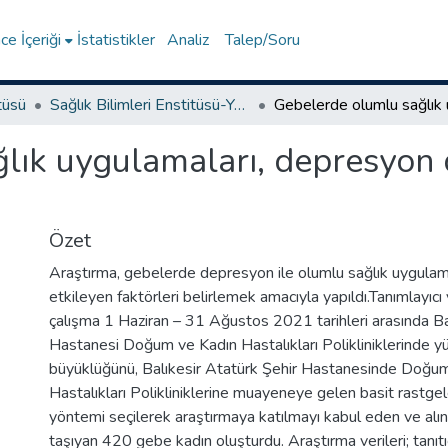
e İçeriği
İstatistikler
Analiz
Talep/Soru
tüsü
Sağlık Bilimleri Enstitüsü-Yüksek Lisans Tezleri
lık uygulamaları, depresyon d
Özet
Araştırma, gebelerde depresyon ile olumlu sağlık uygulama
etkileyen faktörleri belirlemek amacıyla yapıldı.Tanımlayıcı 
çalışma 1 Haziran – 31 Ağustos 2021 tarihleri arasında Ba
Hastanesi Doğum ve Kadın Hastalıkları Polikliniklerinde y
büyüklüğünü, Balıkesir Atatürk Şehir Hastanesinde Doğu
Hastalıkları Polikliniklerine muayeneye gelen basit rastg
yöntemi seçilerek araştırmaya katılmayı kabul eden ve alınm
taşıyan 420 gebe kadın oluşturdu. Araştırma verileri; tanıtıc