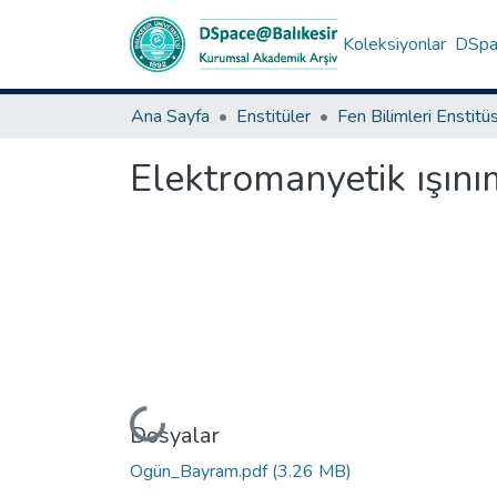
Koleksiyonlar
DSpac
Ana Sayfa
Enstitüler
Fen Bilimleri Enstitü
Elektromanyetik ışınım
Yükleniyor...
Dosyalar
Ogün_Bayram.pdf
(3.26 MB)