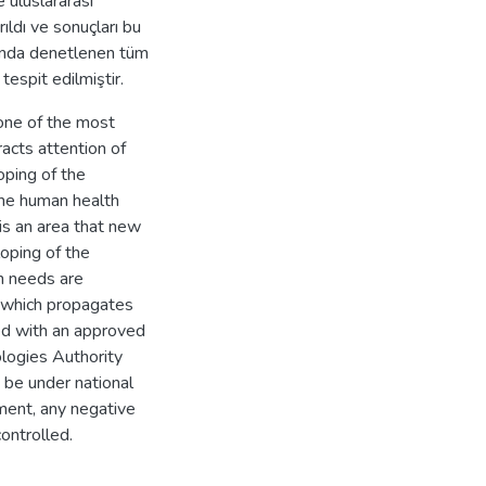
 uluslararası
ıldı ve sonuçları bu
ında denetlenen tüm
tespit edilmiştir.
 one of the most
acts attention of
ping of the
the human health
 is an area that new
oping of the
n needs are
ld which propagates
red with an approved
logies Authority
 be under national
ment, any negative
ontrolled.