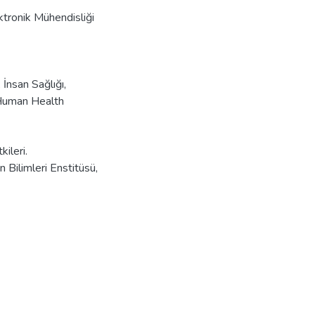
ektronik Mühendisliği
,
İnsan Sağlığı
,
uman Health
ileri.
 Bilimleri Enstitüsü,