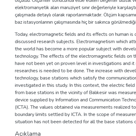
ölçüldü. Ölçümler sonucunda elde edilen değerler ulusal ve
elektromanyetik alan maruziyet sınır değerleriyle karşılaştır
çalışmada detaylı olarak raporlanmaktadır. Ölçüm kapsam
baz istasyonlarının çalışmasında hiç bir sakınca görülmediği 
Today, electromagnetic fields and its effects on human is
discussed research subjects. Electromagnetism which attr
the world has become a more popular subject with develo
technology. The effects of the electromagnetic fields on 
have not been yet on proven level in investigations and it
researches is needed to be done. The increase with devel
technology, base stations which satisfy the communicatio
investigated in this study. In this context, the electric fie
from base stations in the vicinity of Balıkesir was measu
device supplied by Information and Communication Techno
(ICTA). The values obtained via measurements realized to
boundary limits settled by ICTA. In the scope of measure
situation has not been detected for all the base stations c
Açıklama