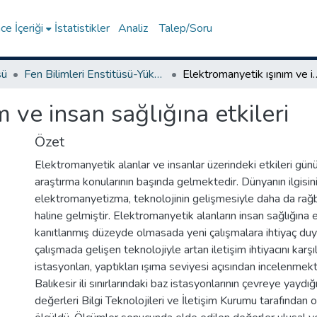
e İçeriği
İstatistikler
Analiz
Talep/Soru
sü
Fen Bilimleri Enstitüsü-Yüksek Lisans Tezleri
Elektromanyetik ışınım ve i
 ve insan sağlığına etkileri
Özet
Elektromanyetik alanlar ve insanlar üzerindeki etkileri gün
araştırma konularının başında gelmektedir. Dünyanın ilgisin
elektromanyetizma, teknolojinin gelişmesiyle daha da rağ
haline gelmiştir. Elektromanyetik alanların insan sağlığına e
kanıtlanmış düzeyde olmasada yeni çalışmalara ihtiyaç duyu
çalışmada gelişen teknolojiyle artan iletişim ihtiyacını karş
istasyonları, yaptıkları ışıma seviyesi açısından incelenme
Balıkesir ili sınırlarındaki baz istasyonlarının çevreye yaydığ
değerleri Bilgi Teknolojileri ve İletişim Kurumu tarafından o