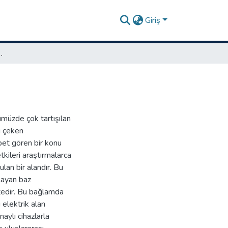
Giriş
nsan sağlığına etkileri
ümüzde çok tartışılan
i çeken
bet gören bir konu
tkileri araştırmalarca
lan bir alandır. Bu
ılayan baz
ktedir. Bu bağlamda
ı elektrik alan
naylı cihazlarla