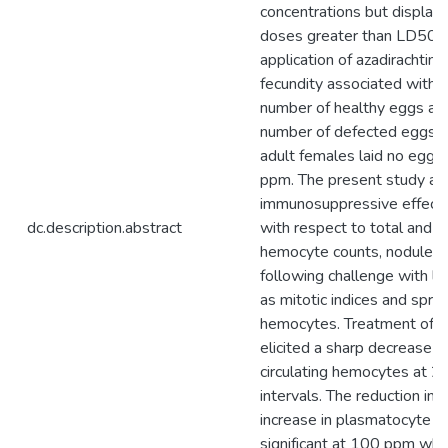
concentrations but displaye
doses greater than LD50. 
application of azadirachtin
fecundity associated with 
number of healthy eggs an
number of defected eggs. 
adult females laid no eggs
ppm. The present study als
immunosuppressive effects 
dc.description.abstract
with respect to total and di
hemocyte counts, nodule f
following challenge with la
as mitotic indices and spre
hemocytes. Treatment of az
elicited a sharp decrease i
circulating hemocytes at 2
intervals. The reduction in
increase in plasmatocyte r
significant at 100 ppm wh