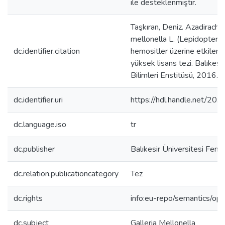
ile desteklenmiştir.
Taşkıran, Deniz. Azadirachtin
mellonella L. (Lepidoptera:
dc.identifier.citation
hemositler üzerine etkileri
yüksek lisans tezi. Balıkesi
Bilimleri Enstitüsü, 2016.
dc.identifier.uri
https://hdl.handle.net/2
dc.language.iso
tr
dc.publisher
Balıkesir Üniversitesi Fen B
dc.relation.publicationcategory
Tez
dc.rights
info:eu-repo/semantics/op
dc.subject
Galleria Mellonella