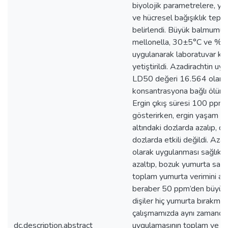
biyolojik parametrelere, yu
ve hücresel bağışıklık tepkil
belirlendi. Büyük balmumu g
mellonella, 30±5°C ve %6
uygulanarak laboratuvar koş
yetiştirildi. Azadirachtin u
LD50 değeri 16.564 olara
konsantrasyona bağlı ölüm 
Ergin çıkış süresi 100 ppm’
gösterirken, ergin yaşam s
altındaki dozlarda azalıp, 
dozlarda etkili değildi. Azad
olarak uygulanması sağlıklı 
azaltıp, bozuk yumurta sayısı
toplam yumurta verimini aza
beraber 50 ppm’den büyük 
dişiler hiç yumurta bırakmad
çalışmamızda aynı zamanda 
dc.description.abstract
uygulamasının toplam ve fa