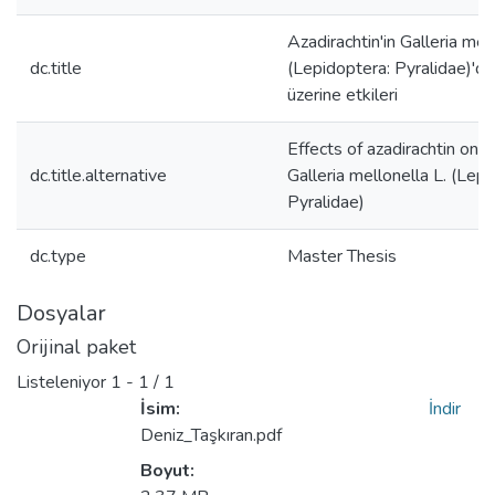
Azadirachtin'in Galleria mell
dc.title
(Lepidoptera: Pyralidae)'d
üzerine etkileri
Effects of azadirachtin on
dc.title.alternative
Galleria mellonella L. (Lepi
Pyralidae)
dc.type
Master Thesis
Dosyalar
Orijinal paket
Listeleniyor
1 - 1 / 1
İsim:
İndir
Deniz_Taşkıran.pdf
Boyut: