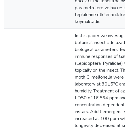
böcek G. mellonella’da biyo
parametrelere ve hücresel b
tepkilerine etkilerini ilk kez
koymaktadır.
In this paper we investiga
botanical insecticide azadir
biological parameters, fecun
immune responses of Galler
(Lepidoptera: Pyralidae) wh
topically on the insect. Th
moth G. mellonella were re
laboratory at 30±5°C and
humidity. Treatment of azad
LD50 of 16.564 ppm and 
concentration dependent mo
instars. Adult emergence t
increased at 100 ppm whe
longevity decreased at sub