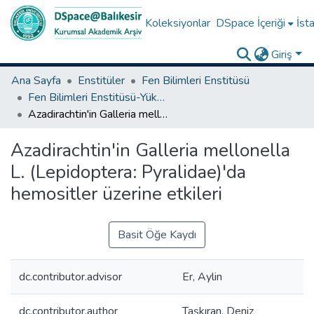
Koleksiyonlar
DSpace İçeriği
İsta
Giriş
Ana Sayfa
Enstitüler
Fen Bilimleri Enstitüsü
Fen Bilimleri Enstitüsü-Yüksek Lisans Tezleri
Azadirachtin'in Galleria mellonella L. (Lepidoptera: Pyralidae)'da hemositler üzerine etkileri
Azadirachtin'in Galleria mellonella
L. (Lepidoptera: Pyralidae)'da
hemositler üzerine etkileri
Basit Öğe Kaydı
dc.contributor.advisor
Er, Aylin
dc.contributor.author
Taşkıran, Deniz