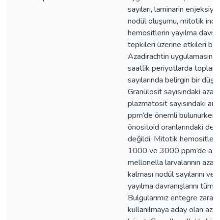
sayıları, laminarin enjeksiy
nodül oluşumu, mitotik ind
hemositlerin yayılma davranı
tepkileri üzerine etkileri beli
Azadirachtin uygulamasını 
saatlik periyotlarda topla
sayılarında belirgin bir düşü
Granülosit sayısındaki azal
plazmatosit sayısındaki ar
ppm’de önemli bulunurken,
önositoid oranlarındaki deği
değildi. Mitotik hemositlerin
1000 ve 3000 ppm’de azal
mellonella larvalarının azad
kalması nodül sayılarını ve 
yayılma davranışlarını tüm d
Bulgularımız entegre zararl
kullanılmaya aday olan azad