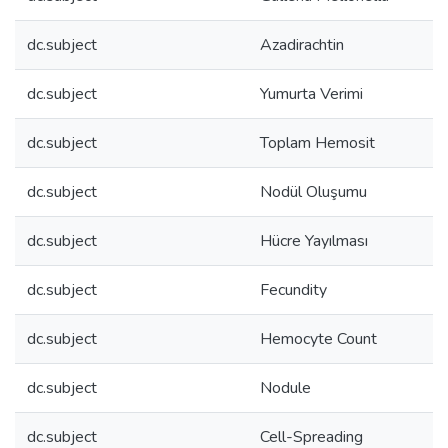
dc.subject
Azadirachtin
dc.subject
Yumurta Verimi
dc.subject
Toplam Hemosit
dc.subject
Nodül Oluşumu
dc.subject
Hücre Yayılması
dc.subject
Fecundity
dc.subject
Hemocyte Count
dc.subject
Nodule
dc.subject
Cell-Spreading