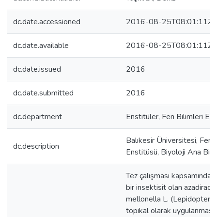
dc.date.accessioned
2016-08-25T08:01:11Z
dc.date.available
2016-08-25T08:01:11Z
dc.date.issued
2016
dc.date.submitted
2016
dc.department
Enstitüler, Fen Bilimleri En
Balıkesir Üniversitesi, Fen B
dc.description
Enstitüsü, Biyoloji Ana Bili
Tez çalışması kapsamında bi
bir insektisit olan azadiracht
mellonella L. (Lepidoptera:
topikal olarak uygulanması