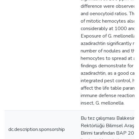
difference were observed 
and oenocytoid ratios. The
of mitotic hemocytes also
considerably at 1000 and
Exposure of G. mellonella l
azadirachtin significantly r
number of nodules and the a
hemocytes to spread at al
findings demonstrate for the
azadirachtin, as a good can
integrated pest control, ha
affect the life table parame
immune defense reactions 
insect, G. mellonella.
Bu tez çalışması Balıkesir Ü
Rektörlüğü Bilimsel Araştır
dc.description.sponsorship
Birimi tarafından BAP 201