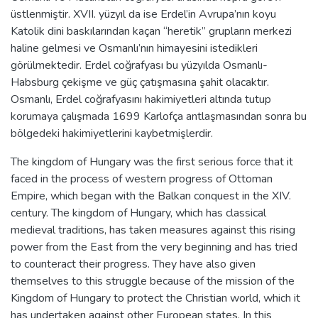
üstlenmiştir. XVII. yüzyıl da ise Erdel’in Avrupa’nın koyu
Katolik dini baskılarından kaçan “heretik” grupların merkezi
haline gelmesi ve Osmanlı’nın himayesini istedikleri
görülmektedir. Erdel coğrafyası bu yüzyılda Osmanlı-
Habsburg çekişme ve güç çatışmasına şahit olacaktır.
Osmanlı, Erdel coğrafyasını hakimiyetleri altında tutup
korumaya çalışmada 1699 Karlofça antlaşmasından sonra bu
bölgedeki hakimiyetlerini kaybetmişlerdir.
The kingdom of Hungary was the first serious force that it
faced in the process of western progress of Ottoman
Empire, which began with the Balkan conquest in the XIV.
century. The kingdom of Hungary, which has classical
medieval traditions, has taken measures against this rising
power from the East from the very beginning and has tried
to counteract their progress. They have also given
themselves to this struggle because of the mission of the
Kingdom of Hungary to protect the Christian world, which it
has undertaken against other European states. In this