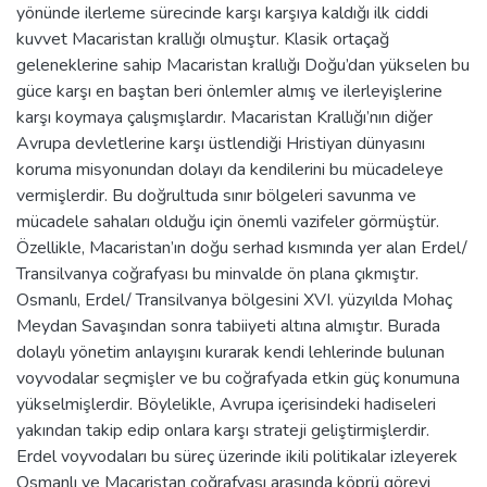
yönünde ilerleme sürecinde karşı karşıya kaldığı ilk ciddi
kuvvet Macaristan krallığı olmuştur. Klasik ortaçağ
geleneklerine sahip Macaristan krallığı Doğu’dan yükselen bu
güce karşı en baştan beri önlemler almış ve ilerleyişlerine
karşı koymaya çalışmışlardır. Macaristan Krallığı’nın diğer
Avrupa devletlerine karşı üstlendiği Hristiyan dünyasını
koruma misyonundan dolayı da kendilerini bu mücadeleye
vermişlerdir. Bu doğrultuda sınır bölgeleri savunma ve
mücadele sahaları olduğu için önemli vazifeler görmüştür.
Özellikle, Macaristan’ın doğu serhad kısmında yer alan Erdel/
Transilvanya coğrafyası bu minvalde ön plana çıkmıştır.
Osmanlı, Erdel/ Transilvanya bölgesini XVI. yüzyılda Mohaç
Meydan Savaşından sonra tabiiyeti altına almıştır. Burada
dolaylı yönetim anlayışını kurarak kendi lehlerinde bulunan
voyvodalar seçmişler ve bu coğrafyada etkin güç konumuna
yükselmişlerdir. Böylelikle, Avrupa içerisindeki hadiseleri
yakından takip edip onlara karşı strateji geliştirmişlerdir.
Erdel voyvodaları bu süreç üzerinde ikili politikalar izleyerek
Osmanlı ve Macaristan coğrafyası arasında köprü görevi