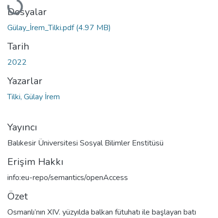
Yükleniyor...
Dosyalar
Gülay_İrem_Tilki.pdf
(4.97 MB)
Tarih
2022
Yazarlar
Tilki, Gülay İrem
Yayıncı
Balıkesir Üniversitesi Sosyal Bilimler Enstitüsü
Erişim Hakkı
info:eu-repo/semantics/openAccess
Özet
Osmanlı’nın XIV. yüzyılda balkan fütuhatı ile başlayan batı