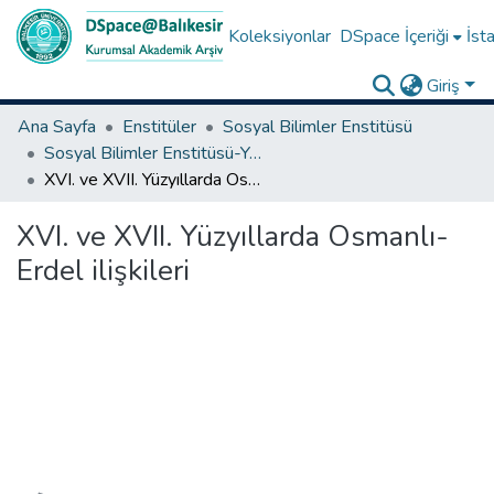
Koleksiyonlar
DSpace İçeriği
İsta
Giriş
Ana Sayfa
Enstitüler
Sosyal Bilimler Enstitüsü
Sosyal Bilimler Enstitüsü-Yüksek Lisans Tezleri
XVI. ve XVII. Yüzyıllarda Osmanlı-Erdel ilişkileri
XVI. ve XVII. Yüzyıllarda Osmanlı-
Erdel ilişkileri