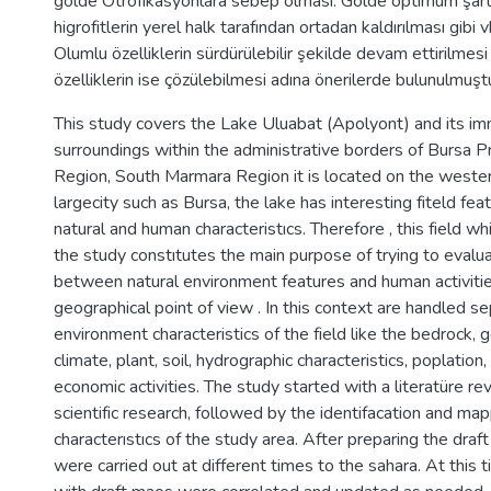
gölde Ötrofikasyonlara sebep olması. Gölde optimum şart
higrofitlerin yerel halk tarafından ortadan kaldırılması gibi vb
Olumlu özelliklerin sürdürülebilir şekilde devam ettirilmes
özelliklerin ise çözülebilmesi adına önerilerde bulunulmuştu
This study covers the Lake Uluabat (Apolyont) and its i
surroundings within the administrative borders of Bursa P
Region, South Marmara Region it is located on the weste
largecity such as Bursa, the lake has interesting fiteld feat
natural and human characteristıcs. Therefore , this field wh
the study constıtutes the main purpose of trying to evalua
between natural environment features and human activiti
geographical point of view . In this context are handled se
environment characteristics of the field like the bedrock,
climate, plant, soil, hydrographic characteristics, poplatio
economic activities. The study started with a literatüre re
scientific research, followed by the identifacation and map
characterıstıcs of the study area. After preparing the draft
were carried out at different times to the sahara. At this