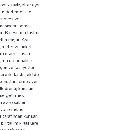
omik faaliyetler ayrı
atür derlemesi ile
rlenmesi ve
anmasından sonra
tir. Bu esnada taslak
ellenmiştir. Aynı
üşmeler ve anket
al ortam – insan
ışma rapor haline
eri ve faaliyetleri
re iki farklı şekilde
sonuçlara örnek yer
lk drenaj kanaları
ale getirmesi.
m av yasakları
vb. örnekler
r tarafından kurulan
ir takım kirliliklere