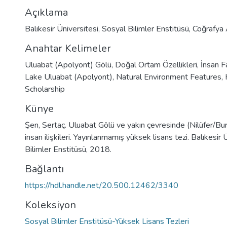
Açıklama
Balıkesir Üniversitesi, Sosyal Bilimler Enstitüsü, Coğrafya
Anahtar Kelimeler
Uluabat (Apolyont) Gölü
,
Doğal Ortam Özellikleri
,
İnsan Fa
Lake Uluabat (Apolyont)
,
Natural Environment Features
,
Scholarship
Künye
Şen, Sertaç. Uluabat Gölü ve yakın çevresinde (Nilüfer/Bu
insan ilişkileri. Yayınlanmamış yüksek lisans tezi. Balıkesir
Bilimler Enstitüsü, 2018.
Bağlantı
https://hdl.handle.net/20.500.12462/3340
Koleksiyon
Sosyal Bilimler Enstitüsü-Yüksek Lisans Tezleri