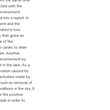
 At the same time
cted with the
l environment
 into a report. In
ment and the
reated in two
s that given an
e of the
e canals to drain
ure. Another
l environment by
h in the lake. As a
ication caused by
 activities made by
 such as removal of
itions in the sky. It
 the posıtıve
ade in order to