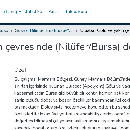
e İçeriği
İstatistikler
Analiz
Talep/Soru
itüsü
Sosyal Bilimler Enstitüsü-Yüksek Lisans Tezleri
 çevresinde (Nilüfer/Bursa) 
Özet
Bu çalışma, Marmara Bölgesi, Güney Marmara Bölümü’ndeki 
sınırları içerisinde bulunan Uluabat (Apolyont) Gölü ve yakı
kapsamaktadır. Bursa gibi büyük bir kentin hemen batı ken
sahip olduğu doğal ve beşeri özellikler bakımından ilgi çekic
taşımaktadır. Dolayısıyla incelemeye konu edilen bu saha
özellikleri ile insan faaliyetleri arasındaki ilişkilerin coğrafi b
değerlendirilmesini çalışmanın asli amacını oluşturmaktad
sahadaki doğal ortam özelliklerini oluşturan anakaya, jeomorf