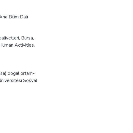
 Ana Bilim Dalı
aliyetleri
,
Bursa
,
Human Activities
,
rsa) doğal ortam-
 Üniversitesi Sosyal