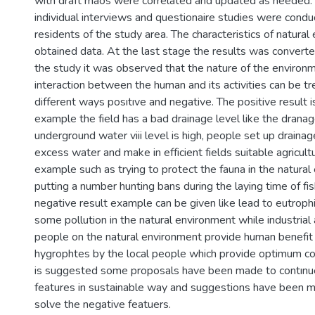
with draft maos were correlated and updated as needed.
individual interviews and questionaire studies were condu
residents of the study area. The characteristics of natura
obtained data. At the last stage the results was converted
the study it was observed that the nature of the environ
interaction between the human and its activities can be t
different ways posıtıve and negative. The positive result i
example the field has a bad drainage level like the dranag
underground water viii level is high, people set up drainag
excess water and make in efficient fields suitable agricult
example such as trying to protect the fauna in the natura
putting a number hunting bans during the laying time of fis
negative result example can be given like lead to eutroph
some pollution in the natural environment while industrial
people on the natural environment provide human benefit
hygrophtes by the local people which provide optimum cond
is suggested some proposals have been made to contınue
features in sustainable way and suggestions have been m
solve the negative featuers.