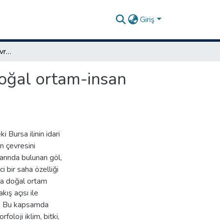
Giriş
Uluabat Gölü ve yakın çevresinde (Nilüfer/Bursa) doğal ortam-insan ilişkileri
doğal ortam-insan
Bursa ilinin idari
n çevresini
arında bulunan göl,
i bir saha özelliği
da doğal ortam
akış açısı ile
ır. Bu kapsamda
oloji iklim, bitki,