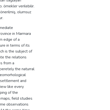
ları sağlayan
. örnekler verilebilir.
i önerilmiş, olumsuz
r.
mmediate
rovince in Marmara
rn edge of a
ure in terms of its
ich is the subject of
te the relations
es from a
peretely the naturral
 geomorhological
n, settlement and
view like every
ping of the
 maps, field studies
 time observations