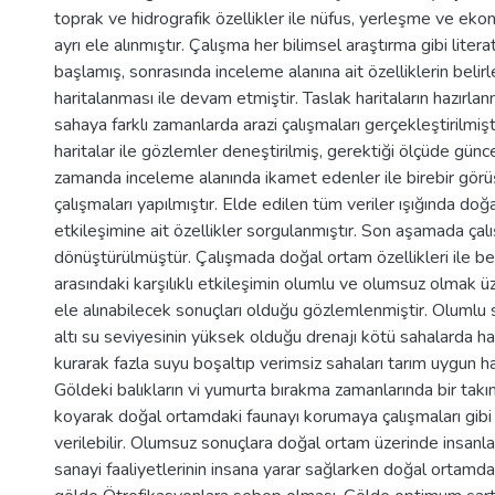
toprak ve hidrografik özellikler ile nüfus, yerleşme ve ekon
ayrı ele alınmıştır. Çalışma her bilimsel araştırma gibi liter
başlamış, sonrasında inceleme alanına ait özelliklerin beli
haritalanması ile devam etmiştir. Taslak haritaların hazırl
sahaya farklı zamanlarda arazi çalışmaları gerçekleştirilmiş
haritalar ile gözlemler deneştirilmiş, gerektiği ölçüde günc
zamanda inceleme alanında ikamet edenler ile birebir gör
çalışmaları yapılmıştır. Elde edilen tüm veriler ışığında doğ
etkileşimine ait özellikler sorgulanmıştır. Son aşamada çal
dönüştürülmüştür. Çalışmada doğal ortam özellikleri ile beş
arasındaki karşılıklı etkileşimin olumlu ve olumsuz olmak üze
ele alınabilecek sonuçları olduğu gözlemlenmiştir. Olumlu 
altı su seviyesinin yüksek olduğu drenajı kötü sahalarda ha
kurarak fazla suyu boşaltıp verimsiz sahaları tarım uygun h
Göldeki balıkların vi yumurta bırakma zamanlarında bir takı
koyarak doğal ortamdaki faunayı korumaya çalışmaları gibi 
verilebilir. Olumsuz sonuçlara doğal ortam üzerinde insanla
sanayi faaliyetlerinin insana yarar sağlarken doğal ortamda b