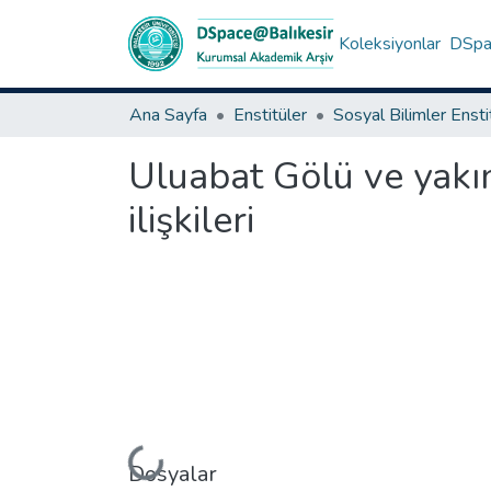
Koleksiyonlar
DSpac
Ana Sayfa
Enstitüler
Sosyal Bilimler Enst
Uluabat Gölü ve yakın
ilişkileri
Yükleniyor...
Dosyalar