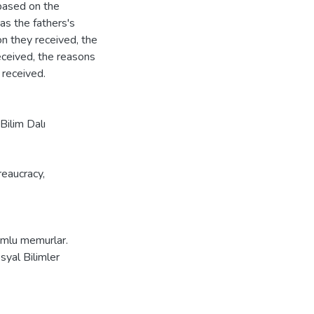
based on the
 as the fathers's
n they received, the
received, the reasons
 received.
Bilim Dalı
reaucracy
,
ğumlu memurlar.
syal Bilimler