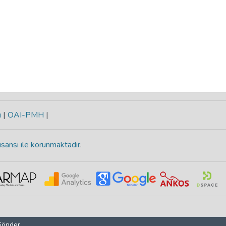
ı
|
OAI-PMH
|
isansı ile korunmaktadır
.
 Gönder