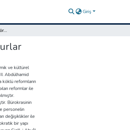
Giriş
Sicill-i Ahval kayıtlarına göre Üsküp doğumlu memurlar
urlar
mik ve kültürel
 II. Abdülhamid
a köklü reformların
ılan reformlar ile
lmıştır.
tir. Bürokrasinin
de personelin
n değişiklikler ile
kratik bir yapı