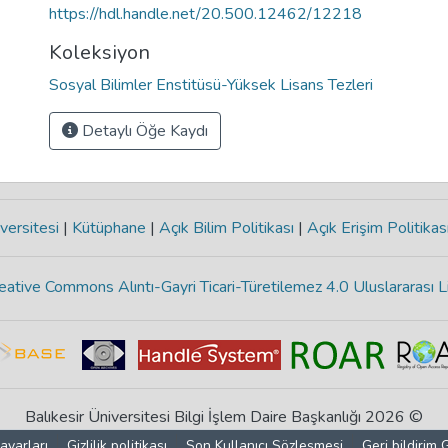
https://hdl.handle.net/20.500.12462/12218
Koleksiyon
Sosyal Bilimler Enstitüsü-Yüksek Lisans Tezleri
Detaylı Öğe Kaydı
versitesi
|
Kütüphane
|
Açık Bilim Politikası
|
Açık Erişim Politikas
eative Commons Alıntı-Gayri Ticari-Türetilemez 4.0 Uluslararası L
Balıkesir Üniversitesi Bilgi İşlem Daire Başkanlığı 2026 ©
ayarları
Gizlilik politikası
Son Kullanıcı Sözleşmesi
Geri bildirim