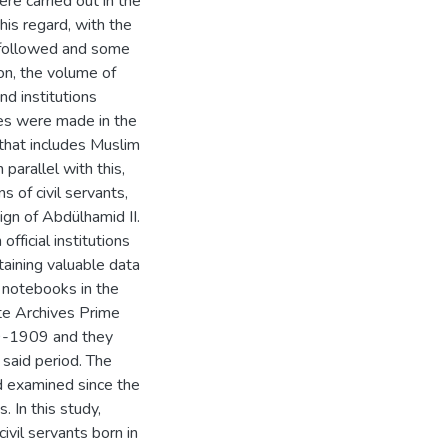
re carried out in the
this regard, with the
s followed and some
on, the volume of
d institutions
ges were made in the
that includes Muslim
arallel with this,
s of civil servants,
eign of Abdülhamid II.
official institutions
aining valuable data
âl notebooks in the
te Archives Prime
9-1909 and they
 said period. The
nd examined since the
. In this study,
civil servants born in