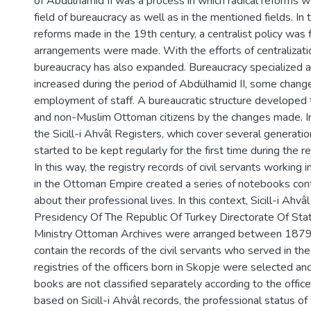
of Abdülhamid II was a process in which radical reforms we
field of bureaucracy as well as in the mentioned fields. In 
reforms made in the 19th century, a centralist policy wa
arrangements were made. With the efforts of centralizati
bureaucracy has also expanded. Bureaucracy specialized an
increased during the period of Abdülhamid II, some chan
employment of staff. A bureaucratic structure developed 
and non-Muslim Ottoman citizens by the changes made. In p
the Sicill-i Ahvâl Registers, which cover several generation
started to be kept regularly for the first time during the r
In this way, the registry records of civil servants working in 
in the Ottoman Empire created a series of notebooks cont
about their professional lives. In this context, Sicill-i Ahv
Presidency Of The Republic Of Turkey Directorate Of Sta
Ministry Ottoman Archives were arranged between 187
contain the records of the civil servants who served in the
registries of the officers born in Skopje were selected a
books are not classified separately according to the offices
based on Sicill-i Ahvâl records, the professional status of 