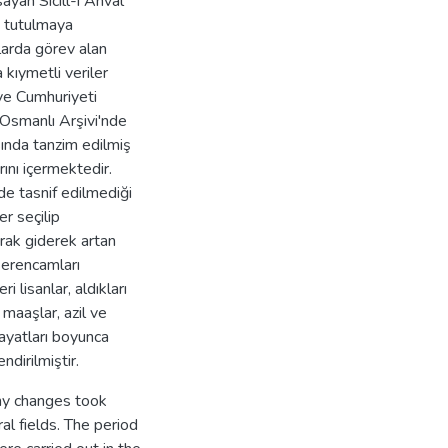
ayan Sicill-i Ahvâl
k tutulmaya
larda görev alan
 kıymetli veriler
iye Cumhuriyeti
 Osmanlı Arşivi'nde
sında tanzim edilmiş
nı içermektedir.
lde tasnif edilmediği
er seçilip
arak giderek artan
serencamları
i lisanlar, aldıkları
 maaşlar, azil ve
hayatları boyunca
ndirilmiştir.
ny changes took
ral fields. The period