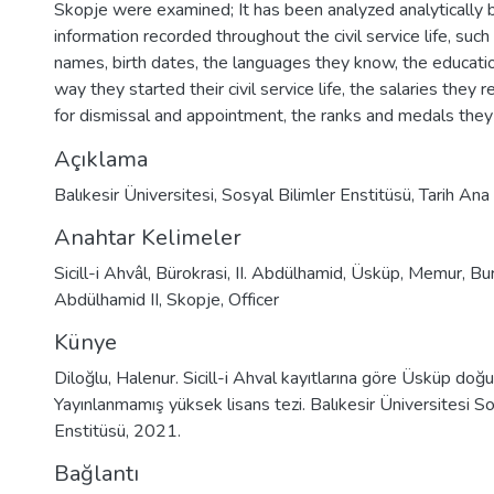
Skopje were examined; It has been analyzed analytically 
information recorded throughout the civil service life, such
names, birth dates, the languages they know, the educatio
way they started their civil service life, the salaries they 
for dismissal and appointment, the ranks and medals they
Açıklama
Balıkesir Üniversitesi, Sosyal Bilimler Enstitüsü, Tarih Ana 
Anahtar Kelimeler
Sicill-i Ahvâl
,
Bürokrasi
,
II. Abdülhamid
,
Üsküp
,
Memur
,
Bu
Abdülhamid II
,
Skopje
,
Officer
Künye
Diloğlu, Halenur. Sicill-i Ahval kayıtlarına göre Üsküp do
Yayınlanmamış yüksek lisans tezi. Balıkesir Üniversitesi So
Enstitüsü, 2021.
Bağlantı