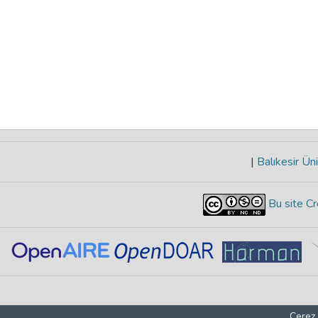
|
Balıkesir Üni
Bu site Cr
Çerez 