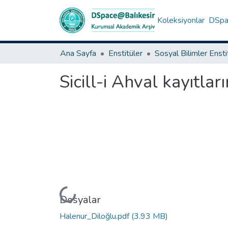
Koleksiyonlar
DSpac
Ana Sayfa
Enstitüler
Sosyal Bilimler Enst
Sicill-i Ahval kayıt
Yükleniyor...
Dosyalar
Halenur_Diloğlu.pdf
(3.93 MB)