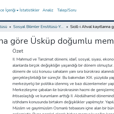
e İçeriği
İstatistikler
Analiz
Talep/Soru
itüsü
Sosyal Bilimler Enstitüsü-Yüksek Lisans Tezleri
larına göre Üsküp doğumlu mem
Özet
II. Mahmud ve Tanzimat dönemi, idarî, sosyal, siyasi, ekono
alanlarda birçok değişikliğin yaşandığı bir dönem olmuştur.
dönemi de söz konusu sahaların yanı sıra bürokrasi alanınd
gerçekleştirildiği bir süreçtir. Bu bakımdan XIX. yüzyılda yap
merkeziyetçi bir politika izlenmiş ve bazı düzenlemeler yapı
Merkezileşme çabaları ile bürokrasinin hacmi de genişlemiş
ihtisaslaştığı ve kurumların arttığı II. Abdülhamid dönemin
istihdamı konusunda birtakım değişiklikler yapılmıştır. Yapıla
Müslim ve gayrimüslim Osmanlı tebaasını içine alan bir büro