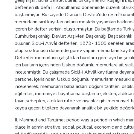
gelişmiştir. Buna paralel olarak birkaç memur kuşağını kaps
defterleri ilk defa II. Abdülhamid döneminde düzenli olara
başlanmıştır. Bu sayede Osmanlı Devleti'nde resmî kurum
memurların sicil kayıtları onların mesleki yaşamları hakkında
içeren bir defter serisini oluşturmuştur. Bu bağlamda Türk
Cumhurbaşkanlığı Devlet Arşivleri Başkanlığı Başbakanlık
bulunan Sicill-i Ahvâl defterleri, 1879- 1909 seneleri ara
olup söz konusu dönemde görev yapan memurların kayıtları
Defterler memurların çalıştıkları bürolara göre ayrı bir şeki
için bunların içerisinden Üsküp doğumlu memurlara ait sicill
incelenmiştir. Bu çalışmada Sicill-i Ahvâl kayıtlarına dayan
personel içerisinden Üsküp doğumlu memurların mesleki 
incelenerek; memurların baba adları, doğum tarihleri, bildikler
eğitimler, memuriyet hayatlarına başlama şekilleri, aldıkları
tayin sebepleri, aldıkları rütbe ve nişanlar gibi memuriyet 
kayda geçen bilgilere dayanarak analitik bir şekilde değerle
II. Mahmud and Tanzimat period was a period in which ma
place in administrative, social, political, economic and cultu