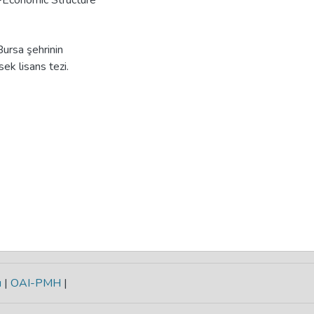
-Economic Structure
ursa şehrinin
k lisans tezi.
ı
|
OAI-PMH
|