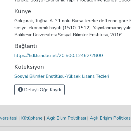
Tereke
,
Sosyo-Ekonomik Yapı
,
Probate inventories
,
Socio
Künye
Gökçurak, Tuğba. A. 31 nolu Bursa tereke defterine göre B
sosyo-ekonomik hayatı (1510-1512). Yayınlanmamış yükse
Balıkesir Üniversitesi Sosyal Bilimler Enstitüsü, 2016.
Bağlantı
https://hdl.handle.net/20.500.12462/2800
Koleksiyon
Sosyal Bilimler Enstitüsü-Yüksek Lisans Tezleri
Detaylı Öğe Kaydı
versitesi
|
Kütüphane
|
Açık Bilim Politikası
|
Açık Erişim Politikas