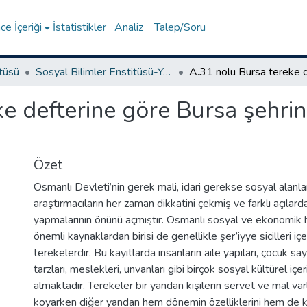
e İçeriği
İstatistikler
Analiz
Talep/Soru
itüsü
Sosyal Bilimler Enstitüsü-Yüksek Lisans Tezleri
ke defterine göre Bursa şehri
Özet
Osmanlı Devleti’nin gerek mali, idari gerekse sosyal alanla
araştırmacıların her zaman dikkatini çekmiş ve farklı açıla
yapmalarının önünü açmıştır. Osmanlı sosyal ve ekonomik h
önemli kaynaklardan birisi de genellikle şer’iyye sicilleri içe
terekelerdir. Bu kayıtlarda insanların aile yapıları, çocuk sa
tarzları, meslekleri, unvanları gibi birçok sosyal kültürel içeri
almaktadır. Terekeler bir yandan kişilerin servet ve mal varl
koyarken diğer yandan hem dönemin özelliklerini hem de kiş