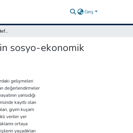
Giriş
A.31 nolu Bursa tereke defterine göre Bursa şehrinin sosyo-ekonomik hayatı (1510-1512)
nin sosyo-ekonomik
rdaki gelişmeleri
rdan değerlendirmeler
ayatının yansıdığı
risinde kayıtlı olan
yıları, giyim kuşam
kli veriler yer
ıklarını ortaya
ilerin yaşadıkları