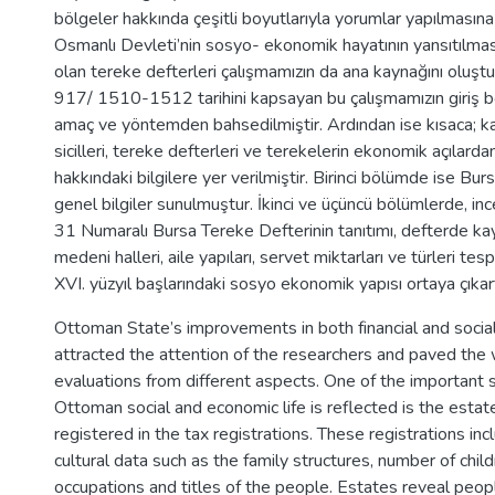
bölgeler hakkında çeşitli boyutlarıyla yorumlar yapılmasın
Osmanlı Devleti’nin sosyo- ekonomik hayatının yansıtılmas
olan tereke defterleri çalışmamızın da ana kaynağını oluşt
917/ 1510-1512 tarihini kapsayan bu çalışmamızın giriş 
amaç ve yöntemden bahsedilmiştir. Ardından ise kısaca; kad
sicilleri, tereke defterleri ve terekelerin ekonomik açılard
hakkındaki bilgilere yer verilmiştir. Birinci bölümde ise Bur
genel bilgiler sunulmuştur. İkinci ve üçüncü bölümlerde, i
31 Numaralı Bursa Tereke Defterinin tanıtımı, defterde kayı
medeni halleri, aile yapıları, servet miktarları ve türleri tes
XVI. yüzyıl başlarındaki sosyo ekonomik yapısı ortaya çıkart
Ottoman State’s improvements in both financial and socia
attracted the attention of the researchers and paved the
evaluations from different aspects. One of the important
Ottoman social and economic life is reflected is the estat
registered in the tax registrations. These registrations in
cultural data such as the family structures, number of child
occupations and titles of the people. Estates reveal peop