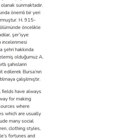
a olanak sunmaktadır.
ında önemli bir yeri
urmuştur. H. 915-
bölümünde öncelikle
ılar, şer’iyye
an incelenmesi
sa şehri hakkında
ncelemiş olduğumuz A.
tlı şahısların
pit edilerek Bursa’nın
ılmaya çalışılmıştır.
l fields have always
 way for making
 sources where
es which are usually
clude many social
ren, clothing styles,
le’s fortunes and