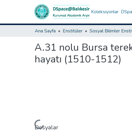
Koleksiyonlar
DSpac
Ana Sayfa
Enstitüler
Sosyal Bilimler Enst
A.31 nolu Bursa tere
hayatı (1510-1512)
Yükleniyor...
Dosyalar