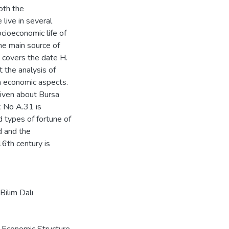
oth the
 live in several
ocioeconomic life of
he main source of
h covers the date H.
 the analysis of
n economic aspects.
 given about Bursa
k No A.31 is
d types of fortune of
d and the
16th century is
Bilim Dalı