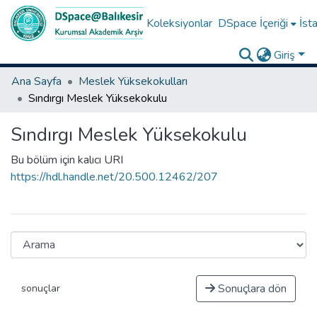
Koleksiyonlar
DSpace İçeriği
İsta
Giriş
Ana Sayfa
Meslek Yüksekokulları
Sındırgı Meslek Yüksekokulu
Sındırgı Meslek Yüksekokulu
Bu bölüm için kalıcı URI
https://hdl.handle.net/20.500.12462/207
Sonuçlara dön
sonuçlar