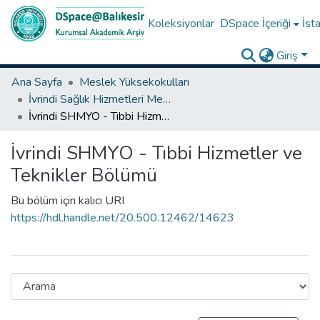
Koleksiyonlar
DSpace İçeriği
İsta
Giriş
Ana Sayfa
Meslek Yüksekokulları
İvrindi Sağlık Hizmetleri Meslek Yüksekokulu
İvrindi SHMYO - Tıbbi Hizmetler ve Teknikler Bölümü
İvrindi SHMYO - Tıbbi Hizmetler ve
Teknikler Bölümü
Bu bölüm için kalıcı URI
https://hdl.handle.net/20.500.12462/14623