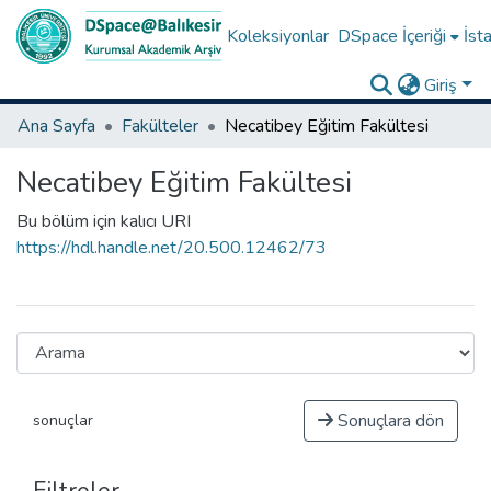
Koleksiyonlar
DSpace İçeriği
İsta
Giriş
Ana Sayfa
Fakülteler
Necatibey Eğitim Fakültesi
Necatibey Eğitim Fakültesi
Bu bölüm için kalıcı URI
https://hdl.handle.net/20.500.12462/73
Sonuçlara dön
sonuçlar