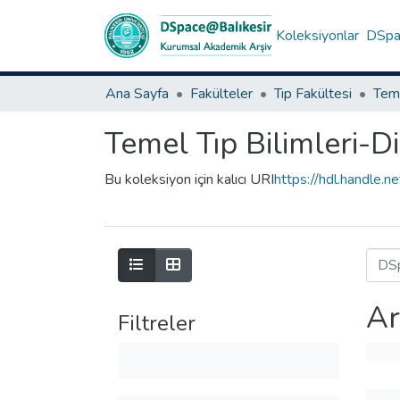
Koleksiyonlar
DSpac
Ana Sayfa
Fakülteler
Tıp Fakültesi
Teme
Temel Tıp Bilimleri-D
Bu koleksiyon için kalıcı URI
https://hdl.handle
Ar
Filtreler