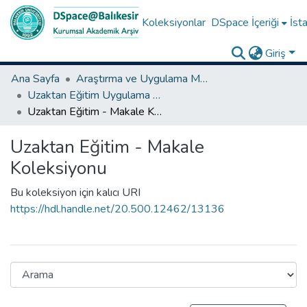
Koleksiyonlar
DSpace İçeriği
İsta
Giriş
Ana Sayfa
Araştırma ve Uygulama Merkezleri
Uzaktan Eğitim Uygulama ve Araştırma Merkezi
Uzaktan Eğitim - Makale Koleksiyonu
Uzaktan Eğitim - Makale
Koleksiyonu
Bu koleksiyon için kalıcı URI
https://hdl.handle.net/20.500.12462/13136