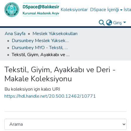
Koleksiyonlar
DSpace İçeriği
İsta
Giriş
Ana Sayfa
Meslek Yüksekokulları
Dursunbey Meslek Yüksekokulu
Dursunbey MYO - Tekstil, Giyim, Ayakkabı Ve Deri Bölümü
Tekstil, Giyim, Ayakkabı ve Deri - Makale Koleksiyonu
Tekstil, Giyim, Ayakkabı ve Deri -
Makale Koleksiyonu
Bu koleksiyon için kalıcı URI
https://hdl.handle.net/20.500.12462/10771