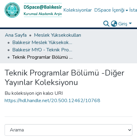
Koleksiyonlar
DSpace İçeriği
İsta
Giriş
Ana Sayfa
Meslek Yüksekokulları
Balıkesir Meslek Yüksekokulu
Balıkesir MYO - Teknik Programlar Bölümü
Teknik Programlar Bölümü -Diğer Yayınlar Koleksiyonu
Teknik Programlar Bölümü -Diğer
Yayınlar Koleksiyonu
Bu koleksiyon için kalıcı URI
https://hdl.handle.net/20.500.12462/10768